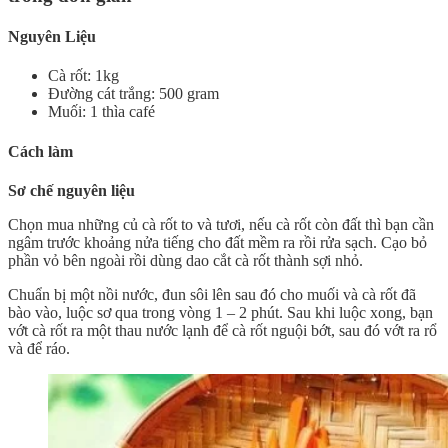
Nguyên Liệu
Cà rốt: 1kg
Đường cát trắng: 500 gram
Muối: 1 thìa café
Cách làm
Sơ chế nguyên liệu
Chọn mua những củ cà rốt to và tươi, nếu cà rốt còn đất thì bạn cần
ngâm trước khoảng nửa tiếng cho đất mềm ra rồi rửa sạch. Cạo bỏ
phần vỏ bên ngoài rồi dùng dao cắt cà rốt thành sợi nhỏ.
Chuẩn bị một nồi nước, đun sôi lên sau đó cho muối và cà rốt đã
bào vào, luộc sơ qua trong vòng 1 – 2 phút. Sau khi luộc xong, bạn
vớt cà rốt ra một thau nước lạnh để cà rốt nguội bớt, sau đó vớt ra rổ
và để ráo.