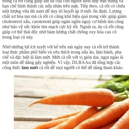
trong cà rốt cũng giúp làn da của con người luôn đẹp mịn màng và
hạn chế hình thành các nếp nhăn trên mặt. Tiếp theo, cà rốt có chứa
một lượng vừa đủ natri để duy trì huyết áp ở mức ổn định. Lượng
chất xơ hòa tan mà cà rốt có cũng khá hiệu quả trong việc giúp giảm
cholesterol xấu, carotenoid giúp ngăn ngừa nguy cơ bệnh tim cũng
như bảo vệ sức khỏe tim mạch cực kỳ tốt. Ngoài ra, ăn cà rốt cũng
giúp cơ thể thải độc nhờ hàm lượng chất chống oxy hóa cao có
trong loại củ này.
Nhờ những lợi ích tuyệt vời kể trên mà ngày nay cà rốt trở thành
loại thực phẩm phổ biến và yêu thích trong nấu ăn, làm bánh, pha
chế và đặc biệt là làm mứt. Mứt cà rốt với vị giòn dai, ngọt ngào là
một món dễ dàng gây nghiện. Vì vậy, DLBAAu đã tổng hợp các
công thức
làm mứt
cà rốt để mọi người có thể dễ dàng tham khảo.