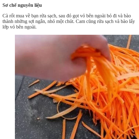
Sơ chế nguyên liệu
Cà rốt mua về bạn rửa sạch, sau đó gọt vỏ bên ngoài bỏ đi và bào
thành những sợi ngắn, nhỏ một chút. Cam cũng rửa sạch và bào lấy
lớp vỏ bên ngoài.