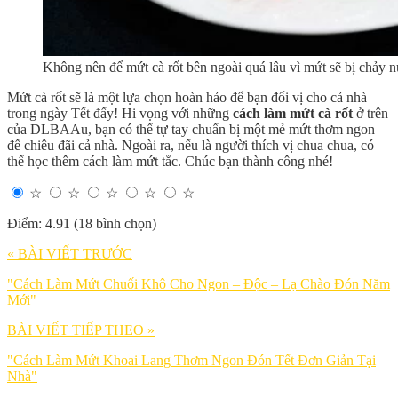
Không nên để mứt cà rốt bên ngoài quá lâu vì mứt sẽ bị chảy n
Mứt cà rốt sẽ là một lựa chọn hoàn hảo để bạn đổi vị cho cả nhà
trong ngày Tết đấy! Hi vọng với những
cách làm mứt cà rốt
ở trên
của DLBAAu, bạn có thể tự tay chuẩn bị một mẻ mứt thơm ngon
để chiêu đãi cả nhà. Ngoài ra, nếu là người thích vị chua chua, có
thể học thêm cách làm mứt tắc. Chúc bạn thành công nhé!
☆
☆
☆
☆
☆
Điểm: 4.91 (18 bình chọn)
« BÀI VIẾT TRƯỚC
"Cách Làm Mứt Chuối Khô Cho Ngon – Độc – Lạ Chào Đón Năm
Mới"
BÀI VIẾT TIẾP THEO »
"Cách Làm Mứt Khoai Lang Thơm Ngon Đón Tết Đơn Giản Tại
Nhà"