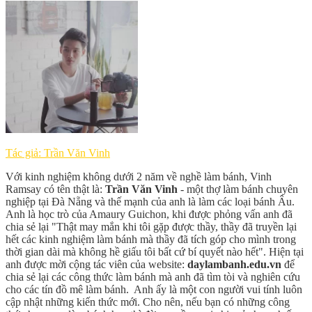
Tác giả: Trần Văn Vinh
Với kinh nghiệm không dưới 2 năm về nghề làm bánh, Vinh
Ramsay có tên thật là:
Trần Văn Vinh
- một thợ làm bánh chuyên
nghiệp tại Đà Nẵng và thế mạnh của anh là làm các loại bánh Âu.
Anh là học trò của Amaury Guichon, khi được phỏng vấn anh đã
chia sẻ lại "Thật may mắn khi tôi gặp được thầy, thầy đã truyền lại
hết các kinh nghiệm làm bánh mà thầy đã tích góp cho mình trong
thời gian dài mà không hề giấu tôi bất cứ bí quyết nào hết". Hiện tại
anh được mời cộng tác viên của website:
daylambanh.edu.vn
để
chia sẻ lại các công thức làm bánh mà anh đã tìm tòi và nghiên cứu
cho các tín đồ mê làm bánh. Anh ấy là một con người vui tính luôn
cập nhật những kiến thức mới. Cho nên, nếu bạn có những công