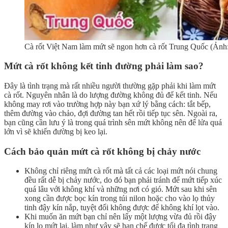
Cà rốt Việt Nam làm mứt sẽ ngon hơn cà rốt Trung Quốc (Ảnh: 
Mứt cà rốt không kết tinh đường phải làm sao?
Đây là tình trạng mà rất nhiều người thường gặp phải khi làm mứt
cà rốt. Nguyên nhân là do lượng đường không đủ để kết tinh. Nếu
không may rơi vào trường hợp này bạn xứ lý bằng cách: tắt bếp,
thêm đường vào chảo, đợi đường tan hết rồi tiếp tục sên. Ngoài ra,
bạn cũng cần lưu ý là trong quá trình sên mứt không nên để lửa quá
lớn vì sẽ khiến đường bị keo lại.
Cách bảo quản mứt cà rốt không bị chảy nước
Không chỉ riêng mứt cà rốt mà tất cả các loại mứt nói chung
đều rất dễ bị chảy nước, do đó bạn phải tránh để mứt tiếp xúc
quá lâu với không khí và những nơi có gió. Mứt sau khi sên
xong cần được bọc kín trong túi nilon hoặc cho vào lọ thủy
tinh đậy kín nắp, tuyệt đối không được để không khí lọt vào.
Khi muốn ăn mứt bạn chỉ nên lấy một lượng vừa đủ rồi đậy
kín lọ mứt lại, làm như vậy sẽ hạn chế được tối đa tình trạng