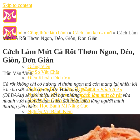
Skip to content
Trang chủ
»
Công thức làm bánh
»
Cách làm kẹo - mứt
»
Cách Làm
Mứt Cà Rốt Thơm Ngon, Dẻo, Giòn, Đơn Giản
Cách Làm Mứt Cà Rốt Thơm Ngon, Dẻo,
Giòn, Đơn Giản
Giới Thiệu
Giảng Viên
Cơ Sở Vật Chất
Trần Văn Vinh
Điều Khoản Dịch Vụ
Học Làm Bánh
Cà rốt không chỉ có hương vị thơm ngon mà còn mang lại nhiều lợi
Nghiệp vụ Bếp Trưởng Bếp Bánh
ích cho sức khỏe con người. Hôm nay,
Dạy Làm Bánh Á Âu
Nghiệp Vụ Bếp Bánh Quốc Tế
(DLBAAu) sẽ giới thiệu với bạn những
cách làm mứt cà rốt
vừa
Nghiệp Vụ Quản Lý Bếp Bánh
nhanh vừa ngon để bạn chiêu đãi hoặc biếu tặng người mình
Khóa Học Bánh Mì Nâng Cao
thương yêu nhé!
Nghiệp Vụ Bánh Kem
Khóa Học Làm Bánh Việt
Khóa Học Làm Bánh Nhật
Khóa Học Bánh Đài Loan
Học Làm Bánh Ngắn Hạn
Khóa Học Bánh Kinh Doanh