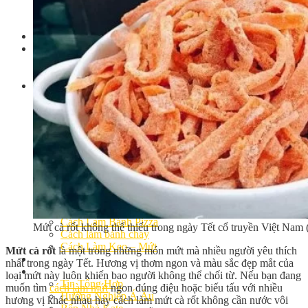
Khóa Học Handmade Mini Cake
Master Class
Chuyên Đề
Khai Giảng
Lịch học – Lịch thi
Đăng Ký Học
Công Thức
Cách Làm Bánh Việt
Cách Làm Bánh Âu
Cách Làm Bánh Kem
Cách Làm Bánh Mì
Cách Làm Bánh Trung Thu
Cách Làm Bánh Flan
Cách Làm Bánh Bao
Cách Làm Bánh Bông Lan
Cách Làm Bánh Su Kem
Cách làm bánh CupCake
Cách Làm Bánh Pizza
Mứt cà rốt không thể thiếu trong ngày Tết cổ truyền Việt Nam 
Cách làm bánh chay
Cách Làm Kẹo – Mứt
Mứt cà rốt
là một trong những món mứt mà nhiều người yêu thích
Video
nhất trong ngày Tết. Hương vị thơm ngon và màu sắc đẹp mắt của
Tin tức
loại mứt này luôn khiến bao người không thể chối từ. Nếu bạn đang
Tin Tổng Hợp
muốn tìm
cách làm mứt
ngon đúng điệu hoặc biếu tấu với nhiều
Hướng Nghiệp Á Âu
hương vị khác nhau hay cách làm mứt cà rốt không cần nước vôi