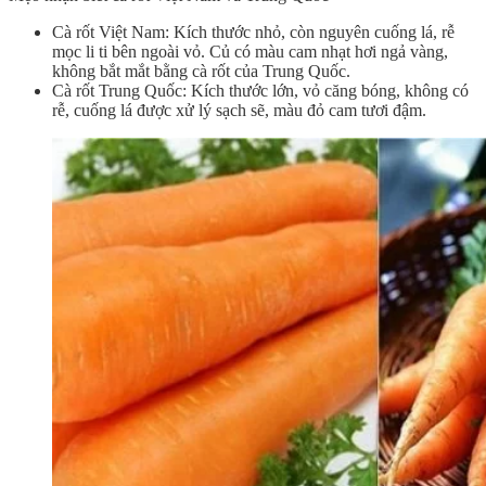
Cà rốt Việt Nam: Kích thước nhỏ, còn nguyên cuống lá, rễ
mọc li ti bên ngoài vỏ. Củ có màu cam nhạt hơi ngả vàng,
không bắt mắt bằng cà rốt của Trung Quốc.
Cà rốt Trung Quốc: Kích thước lớn, vỏ căng bóng, không có
rễ, cuống lá được xử lý sạch sẽ, màu đỏ cam tươi đậm.