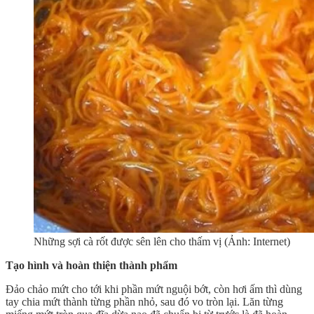
Những sợi cà rốt được sên lên cho thấm vị (Ảnh: Internet)
Tạo hình và hoàn thiện thành phẩm
Đảo chảo mứt cho tới khi phần mứt nguội bớt, còn hơi ấm thì dùng
tay chia mứt thành từng phần nhỏ, sau đó vo tròn lại. Lăn từng