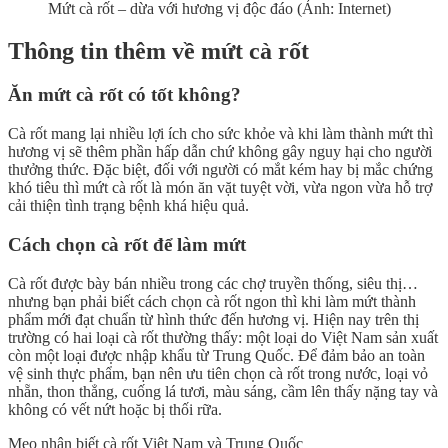
Mứt cà rốt – dừa với hương vị độc đáo (Ảnh: Internet)
Thông tin thêm về mứt cà rốt
Ăn mứt cà rốt có tốt không?
Cà rốt mang lại nhiều lợi ích cho sức khỏe và khi làm thành mứt thì
hương vị sẽ thêm phần hấp dẫn chứ không gây nguy hại cho người
thưởng thức. Đặc biệt, đối với người có mắt kém hay bị mắc chứng
khó tiêu thì mứt cà rốt là món ăn vặt tuyệt vời, vừa ngon vừa hỗ trợ
cải thiện tình trạng bệnh khá hiệu quả.
Cách chọn cà rốt để làm mứt
Cà rốt được bày bán nhiều trong các chợ truyền thống, siêu thị…
nhưng bạn phải biết cách chọn cà rốt ngon thì khi làm mứt thành
phẩm mới đạt chuẩn từ hình thức đến hương vị. Hiện nay trên thị
trường có hai loại cà rốt thường thấy: một loại do Việt Nam sản xuất
còn một loại được nhập khẩu từ Trung Quốc. Để đảm bảo an toàn
vệ sinh thực phẩm, bạn nên ưu tiên chọn cà rốt trong nước, loại vỏ
nhẵn, thon thẳng, cuống lá tươi, màu sáng, cầm lên thấy nặng tay và
không có vết nứt hoặc bị thối rữa.
Mẹo nhận biết cà rốt Việt Nam và Trung Quốc