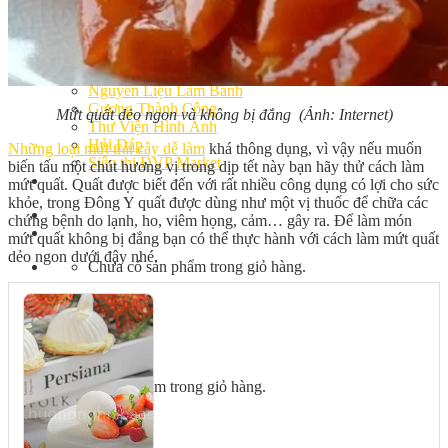
Bếp Nhà Kate
Kinh Nghiệm Kinh Doanh
Cơ Hội Việc Làm
Kiến Thức – Kỹ Năng
Dụng Cụ Làm Bánh
Nguyên Liệu Làm Bánh
Gương Thành Công
Mứt quất dẻo ngon và không bị đắng (Ảnh: Internet)
Thư Viện Hình Ảnh
Hỏi Đáp
Những loại mứt trái cây dễ làm
khá thông dụng, vì vậy nếu muốn
Siêu thị ĐVP Market
biến tấu một chút hương vị trong dịp tết này bạn hãy thử cách làm
Việc Làm
mứt quất. Quất được biết đến với rất nhiều công dụng có lợi cho sức
khỏe, trong Đông Y quất được dùng như một vị thuốc để chữa các
chứng bệnh do lạnh, ho, viêm họng, cảm… gây ra. Để làm món
mứt quất không bị đắng bạn có thể thực hành với cách làm mứt quất
dẻo ngon dưới đây nhé.
Chưa có sản phẩm trong giỏ hàng.
Giỏ hàng
Chưa có sản phẩm trong giỏ hàng.