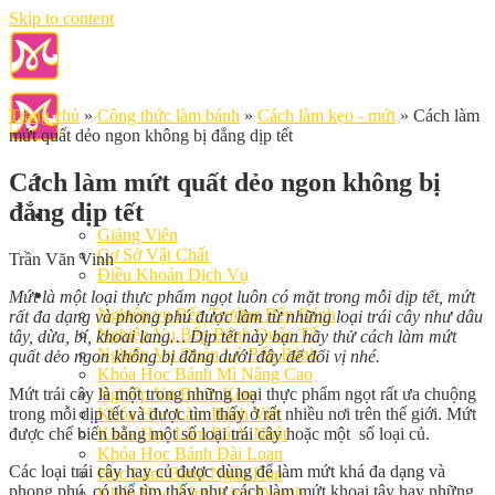
Skip to content
Trang chủ
»
Công thức làm bánh
»
Cách làm kẹo - mứt
»
Cách làm
mứt quất dẻo ngon không bị đắng dịp tết
Cách làm mứt quất dẻo ngon không bị
đắng dịp tết
Giới Thiệu
Giảng Viên
Cơ Sở Vật Chất
Trần Văn Vinh
Điều Khoản Dịch Vụ
Học Làm Bánh
Mứt là một loại thực phẩm ngọt luôn có mặt trong mỗi dịp tết, mứt
Nghiệp vụ Bếp Trưởng Bếp Bánh
rất đa dạng và phong phú được làm từ những loại trái cây như dâu
Nghiệp Vụ Bếp Bánh Quốc Tế
tây, dừa, bí, khoai lang… Dịp tết này bạn hãy thử cách làm mứt
Nghiệp Vụ Quản Lý Bếp Bánh
quất dẻo ngon không bị đắng dưới đây để đổi vị nhé.
Khóa Học Bánh Mì Nâng Cao
Mứt trái cây là một trong những loại thực phẩm ngọt rất ưa chuộng
Nghiệp Vụ Bánh Kem
trong mỗi dịp tết và được tìm thấy ở rất nhiều nơi trên thế giới. Mứt
Khóa Học Làm Bánh Việt
được chế biến bằng một số loại trái cây hoặc một số loại củ.
Khóa Học Làm Bánh Nhật
Khóa Học Bánh Đài Loan
Các loại trái cây hay củ được dùng để làm mứt khá đa dạng và
Học Làm Bánh Ngắn Hạn
phong phú, có thể tìm thấy như cách làm mứt khoai tây hay những
Khóa Học Bánh Kinh Doanh