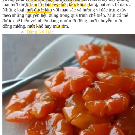
loại mứt được làm từ dâu tây, dừa, táo, khoai lang, hạt sen, bí đao…
Khóa Học Handmade Mini Cake
Những loại mứt được làm với màu sắc và hương vị đặc trưng tùy
Master Class
theo những nguyên liệu dùng trong quá trình chế biến. Mứt có thể
Chuyên Đề
được chế biến với nhiều dạng như mứt đông, mứt nhuyễn, mứt
Khai Giảng
đông miếng, mứt khô hay mứt rim.
Lịch học – Lịch thi
Đăng Ký Học
Công Thức
Cách Làm Bánh Việt
Cách Làm Bánh Âu
Cách Làm Bánh Kem
Cách Làm Bánh Mì
Cách Làm Bánh Trung Thu
Cách Làm Bánh Flan
Cách Làm Bánh Bao
Cách Làm Bánh Bông Lan
Cách Làm Bánh Su Kem
Cách làm bánh CupCake
Cách Làm Bánh Pizza
Cách làm bánh chay
Cách Làm Kẹo – Mứt
Video
Tin tức
Tin Tổng Hợp
Hướng Nghiệp Á Âu