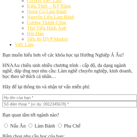
Cơ Hội Việc Làm
Kiến Thức – Kỹ Năng
Dụng Cụ Làm Bánh
Nguyên Liệu Làm Bánh
Gương Thành Công
Thư Viện Hình Ảnh
Hỏi Đáp
Siêu thị ĐVP Market
Việc Làm
Bạn muốn hiểu hơn về các khóa học tại Hướng Nghiệp Á Âu?
HNAAu chiêu sinh nhiều chương trình - cấp độ, đa dạng ngành
nghề, đáp ứng mọi nhu cầu: Làm nghề chuyên nghiệp, kinh doanh,
học theo sở thích cá nhân…
Hãy để lại thông tin và nhận tư vấn miễn phí:
Bạn quan tâm tới ngành nào?
Nấu Ăn
Làm Bánh
Pha Chế
Bấm chọn nhu cầu học của bạn: