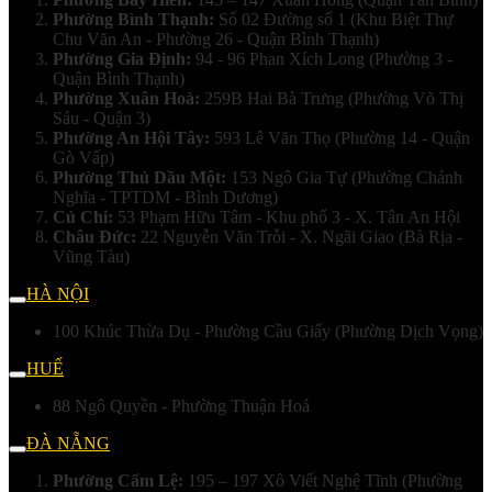
Phường Bình Thạnh:
Số 02 Đường số 1 (Khu Biệt Thự
Chu Văn An - Phường 26 - Quận Bình Thạnh)
Phường Gia Định:
94 - 96 Phan Xích Long (Phường 3 -
Quận Bình Thạnh)
Phường Xuân Hoà:
259B Hai Bà Trưng (Phường Võ Thị
Sáu - Quận 3)
Phường An Hội Tây:
593 Lê Văn Thọ (Phường 14 - Quận
Gò Vấp)
Phường Thủ Dầu Một:
153 Ngô Gia Tự (Phường Chánh
Nghĩa - TPTDM - Bình Dương)
Củ Chi:
53 Phạm Hữu Tâm - Khu phố 3 - X. Tân An Hội
Châu Đức:
22 Nguyễn Văn Trỗi - X. Ngãi Giao (Bà Rịa -
Vũng Tàu)
HÀ NỘI
100 Khúc Thừa Dụ - Phường Cầu Giấy (Phường Dịch Vọng)
HUẾ
88 Ngô Quyền - Phường Thuận Hoá
ĐÀ NẴNG
Phường Cẩm Lệ:
195 – 197 Xô Viết Nghệ Tĩnh (Phường