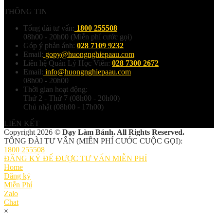
THÔNG TIN
Tổng đài tư vấn:
1800 255508
08h00 - 20h00 (Miễn phí cước gọi)
Góp ý phản ánh:
028 7109 9232
Email:
gopy@huongnghiepaau.com
Liên hệ Quản Lý Học Viên:
028 7300 2672
Email:
info@huongnghiepaau.com
08h00 - 20h00
Thời gian hoạt động:
Thứ 2 - Thứ 7 (08h00 - 20h00)
Chủ nhật (08h00 - 17h00)
LIÊN KẾT
Copyright 2026 ©
Dạy Làm Bánh. All Rights Reserved.
TỔNG ĐÀI TƯ VẤN (MIỄN PHÍ CƯỚC CUỘC GỌI):
1800 255508
ĐĂNG KÝ ĐỂ ĐƯỢC TƯ VẤN MIỄN PHÍ
Home
Đăng ký
Miễn Phí
Zalo
Chat
×