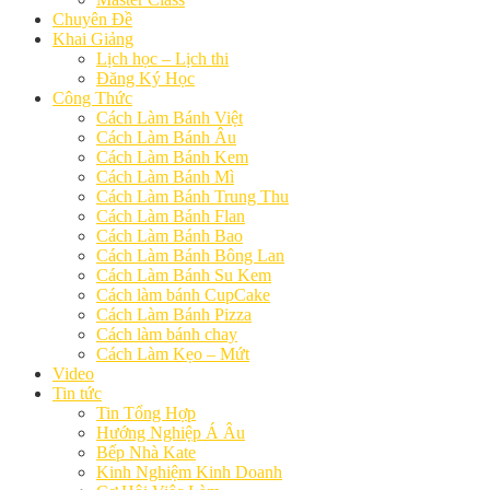
Chuyên Đề
Khai Giảng
Lịch học – Lịch thi
Đăng Ký Học
Công Thức
Cách Làm Bánh Việt
Cách Làm Bánh Âu
Cách Làm Bánh Kem
Cách Làm Bánh Mì
Cách Làm Bánh Trung Thu
Cách Làm Bánh Flan
Cách Làm Bánh Bao
Cách Làm Bánh Bông Lan
Cách Làm Bánh Su Kem
Cách làm bánh CupCake
Cách Làm Bánh Pizza
Cách làm bánh chay
Cách Làm Kẹo – Mứt
Video
Tin tức
Tin Tổng Hợp
Hướng Nghiệp Á Âu
Bếp Nhà Kate
Kinh Nghiệm Kinh Doanh