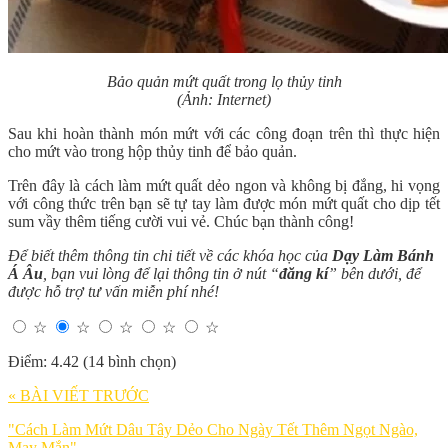
Bảo quản mứt quất trong lọ thủy tinh
(Ảnh: Internet)
Sau khi hoàn thành món mứt với các công đoạn trên thì thực hiện
cho mứt vào trong hộp thủy tinh để bảo quản.
Trên đây là cách làm mứt quất dẻo ngon và không bị đắng, hi vọng
với công thức trên bạn sẽ tự tay làm được món mứt quất cho dịp tết
sum vầy thêm tiếng cười vui vẻ. Chúc bạn thành công!
Để biết thêm thông tin chi tiết về các khóa học của
Dạy Làm Bánh
Á Âu
, bạn vui lòng để lại thông tin ở nút “
đăng kí
” bên dưới, để
được hỗ trợ tư vấn miễn phí nhé!
☆
☆
☆
☆
☆
Điểm: 4.42 (14 bình chọn)
« BÀI VIẾT TRƯỚC
"Cách Làm Mứt Dâu Tây Dẻo Cho Ngày Tết Thêm Ngọt Ngào,
May Mắn"