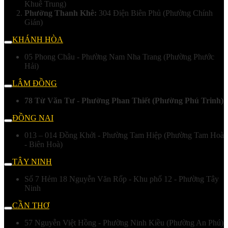
Khuê Trung)
Phường Thanh Khê:
304 Điện Biên Phủ (Phường Chính
Gián)
KHÁNH HÒA
05 Phong Châu - Phường Nam Nha Trang (Phường Phước
Hải)
LÂM ĐỒNG
78 Từ Văn Tư - Phường Phan Thiết (Phường Phú Trinh)
ĐỒNG NAI
013 – 014 Đồng Khởi - Phường Tam Hiệp (Phường Tam Hoà
- Biên Hoà)
TÂY NINH
Số 7 Hẻm 18 Nguyễn Văn Rốp - Khu phố 12 - Phường Tây
Ninh
CẦN THƠ
57 Nguyễn Việt Hồng - Phường Ninh Kiều (Phường An Phú)