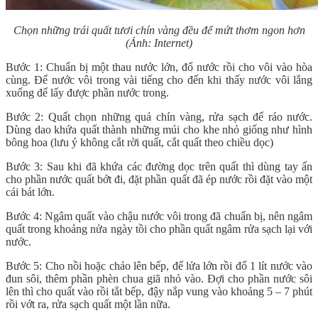
Chọn những trái quất tươi chín vàng đều để mứt thơm ngon hơn
(Ảnh: Internet)
Bước 1: Chuẩn bị một thau nước lớn, đổ nước rồi cho vôi vào hòa
cùng. Để nước vôi trong vài tiếng cho đến khi thấy nước vôi lắng
xuống để lấy được phần nước trong.
Bước 2: Quất chọn những quả chín vàng, rửa sạch để ráo nước.
Dùng dao khứa quất thành những múi cho khe nhỏ giống như hình
bông hoa (lưu ý không cắt rời quất, cắt quất theo chiều dọc)
Bước 3: Sau khi đã khứa các đường dọc trên quất thì dùng tay ấn
cho phần nước quất bớt đi, đặt phần quất đã ép nước rồi đặt vào một
cái bát lớn.
Bước 4: Ngâm quất vào chậu nước vôi trong đã chuẩn bị, nên ngâm
quất trong khoảng nửa ngày tồi cho phần quất ngâm rửa sạch lại với
nước.
Bước 5: Cho nồi hoặc chảo lên bếp, để lửa lớn rồi đổ 1 lít nước vào
đun sôi, thêm phần phèn chua giã nhỏ vào. Đợi cho phần nước sôi
lên thì cho quất vào rồi tắt bếp, đậy nắp vung vào khoảng 5 – 7 phút
rồi vớt ra, rửa sạch quất một lần nữa.