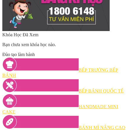
Khóa Học Đã Xem
Bạn chưa xem khóa học nào.
Đào tạo làm bánh
BẾP TRƯỞNG BẾP
BÁNH
BẾP BÁNH QUỐC TẾ
HANDMADE MINI
CAKE
BÁNH MÌ NÂNG CAO