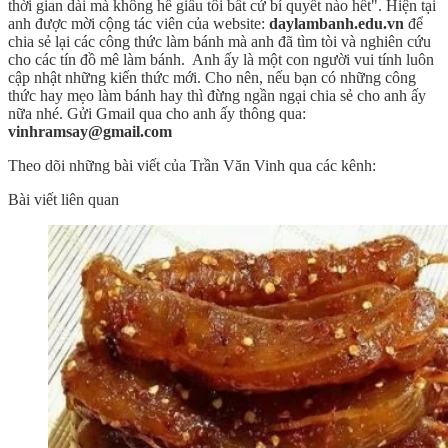
thời gian dài mà không hề giấu tôi bất cứ bí quyết nào hết". Hiện tại
anh được mời cộng tác viên của website:
daylambanh.edu.vn
để
chia sẻ lại các công thức làm bánh mà anh đã tìm tòi và nghiên cứu
cho các tín đồ mê làm bánh. Anh ấy là một con người vui tính luôn
cập nhật những kiến thức mới. Cho nên, nếu bạn có những công
thức hay mẹo làm bánh hay thì đừng ngần ngại chia sẻ cho anh ấy
nữa nhé. Gửi Gmail qua cho anh ấy thông qua:
vinhramsay@gmail.com
Theo dõi những bài viết của Trần Văn Vinh qua các kênh:
Bài viết liên quan