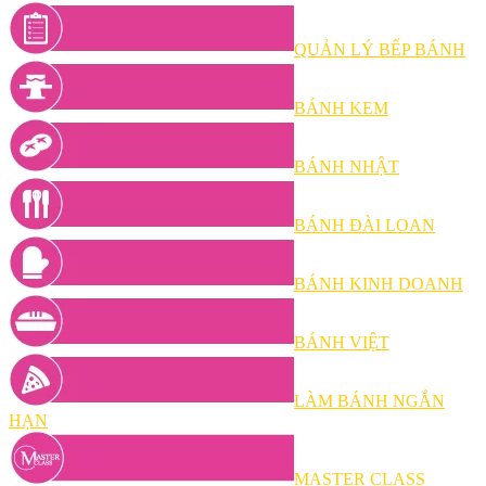
QUẢN LÝ BẾP BÁNH
BÁNH KEM
BÁNH NHẬT
BÁNH ĐÀI LOAN
BÁNH KINH DOANH
BÁNH VIỆT
LÀM BÁNH NGẮN
HẠN
MASTER CLASS