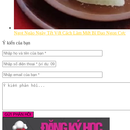
Ngọt Ngào Ngày Tết Với Cách Làm Mứt Bí Đao Ngon Cực
Ý kiến của bạn