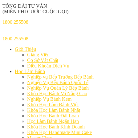
TỔNG ĐÀI TƯ VẤN
(MIỄN PHÍ CƯỚC CUỘC GỌI):
1800 255508
1800 255508
Giới Thiệu
Giảng Viên
Cơ Sở Vật Chất
Điều Khoản Dịch Vụ
Học Làm Bánh
Nghiệp vụ Bếp Trưởng Bếp Bánh
Nghiệp Vụ Bếp Bánh Quốc Tế
Nghiệp Vụ Quản Lý Bếp Bánh
Khóa Học Bánh Mì Nâng Cao
Nghiệp Vụ Bánh Kem
Khóa Học Làm Bánh Việt
Khóa Học Làm Bánh Nhật
Khóa Học Bánh Đài Loan
Học Làm Bánh Ngắn Hạn
Khóa Học Bánh Kinh Doanh
Khóa Học Handmade Mini Cake
Master Class