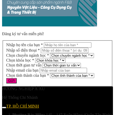
Đăng ký tư vấn miễn phí!
Nhập họ tên của bạn *
Nhập số điện thoại *
Chọn chuyên ngành học *
Chọn khóa học *
Chọn thời gian tư vấn
Nhập email của bạn
Chọn tỉnh thành của bạn *
HƯỚNG NGHIỆP Á ÂU
Hệ Thống Chi Nhánh
TP. HỒ CHÍ MINH
Phường Bảy Hiền:
145 – 147 Xuân Hồng (Quận Tân Bình)