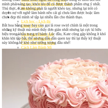
mình phải sáng tạo, khéo léo để có được thành phẩm ưng ý nhất.
Khóa Học Handmade Mini Cake
Thú thực, Kate không phải là người khéo tay, nhưng lại trót có
Master Class
duyên nợ với nghề làm bánh nên cái gì chưa làm được hoặc làm
Chuyên Đề
chưa đẹp thì mình sẽ tập lại nhiều lần cho thành thạo.
Khai Giảng
Lịch học – Lịch thi
Bắt hoa hồng xoay hay còn gọi là rose swirl chính là một trong
Đăng Ký Học
những kỹ thuật mà mình thấy đơn giản nhất nhưng lại cực kì hữu
Công Thức
hiệu trong khâu trang trí bánh. Lúc đầu, Kate cũng gặp không ít khó
Cách Làm Bánh Việt
khăn khi tập bắt, thế nhưng dần dần quen tay thì lại thấy kỹ thuật
Cách Làm Bánh Âu
này không hề khó như tưởng tượng đâu nhé!
Cách Làm Bánh Kem
Cách Làm Bánh Mì
Cách Làm Bánh Trung Thu
Cách Làm Bánh Flan
Cách Làm Bánh Bao
Cách Làm Bánh Bông Lan
Cách Làm Bánh Su Kem
Cách làm bánh CupCake
Cách Làm Bánh Pizza
Cách làm bánh chay
Cách Làm Kẹo – Mứt
Video
Tin tức
Tin Tổng Hợp
Hướng Nghiệp Á Âu