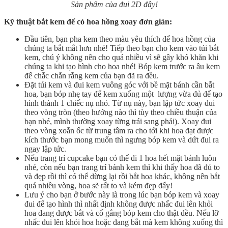
Sản phẩm của đui 2D đây!
Kỹ thuật bắt kem để có hoa hồng xoay đơn giản:
Đầu tiên, bạn pha kem theo màu yêu thích để hoa hồng của
chúng ta bắt mắt hơn nhé! Tiếp theo bạn cho kem vào túi bắt
kem, chú ý không nên cho quá nhiều vì sẽ gây khó khăn khi
chúng ta khi tạo hình cho hoa nhé! Bóp kem trước ra âu kem
để chắc chắn rằng kem của bạn đã ra đều.
Đặt túi kem và đui kem vuông góc với bề mặt bánh cần bắt
hoa, bạn bóp nhẹ tay để kem xuống một lượng vừa đủ để tạo
hình thành 1 chiếc nụ nhỏ. Từ nụ này, bạn lập tức xoay đui
theo vòng tròn (theo hướng nào thì tùy theo chiều thuận của
bạn nhé, mình thường xoay từng trái sang phải). Xoay đui
theo vòng xoắn ốc từ trung tâm ra cho tới khi hoa đạt được
kích thước bạn mong muốn thì ngưng bóp kem và dứt đui ra
ngay lập tức.
Nếu trang trí cupcake bạn có thể đi 1 hoa hết mặt bánh luôn
nhé, còn nếu bạn trang trí bánh kem thì khi thấy hoa đã đủ to
và đẹp rồi thì có thể dừng lại rồi bắt hoa khác, không nên bắt
quá nhiều vòng, hoa sẽ rất to và kém đẹp đấy!
Lưu ý cho bạn ở bước này là trong lúc bạn bóp kem và xoay
đui để tạo hình thì nhất định không được nhấc đui lên khỏi
hoa đang được bắt và cố gắng bóp kem cho thật đều. Nếu lỡ
nhấc đui lên khỏi hoa hoặc đang bắt mà kem không xuống thì