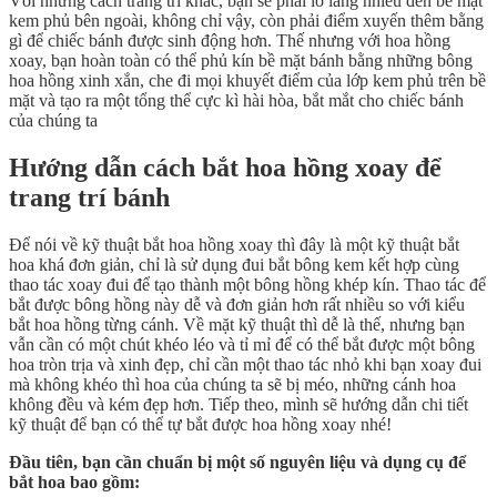
Với những cách trang trí khác, bạn sẽ phải lo lắng nhiều đến bề mặt
kem phủ bên ngoài, không chỉ vậy, còn phải điểm xuyến thêm bằng
gì để chiếc bánh được sinh động hơn. Thế nhưng với hoa hồng
xoay, bạn hoàn toàn có thể phủ kín bề mặt bánh bằng những bông
hoa hồng xinh xắn, che đi mọi khuyết điểm của lớp kem phủ trên bề
mặt và tạo ra một tổng thể cực kì hài hòa, bắt mắt cho chiếc bánh
của chúng ta
Hướng dẫn cách bắt hoa hồng xoay để
trang trí bánh
Để nói về kỹ thuật bắt hoa hồng xoay thì đây là một kỹ thuật bắt
hoa khá đơn giản, chỉ là sử dụng đui bắt bông kem kết hợp cùng
thao tác xoay đui để tạo thành một bông hồng khép kín. Thao tác để
bắt được bông hồng này dễ và đơn giản hơn rất nhiều so với kiểu
bắt hoa hồng từng cánh. Về mặt kỹ thuật thì dễ là thế, nhưng bạn
vẫn cần có một chút khéo léo và tỉ mỉ để có thể bắt được một bông
hoa tròn trịa và xinh đẹp, chỉ cần một thao tác nhỏ khi bạn xoay đui
mà không khéo thì hoa của chúng ta sẽ bị méo, những cánh hoa
không đều và kém đẹp hơn. Tiếp theo, mình sẽ hướng dẫn chi tiết
kỹ thuật để bạn có thể tự bắt được hoa hồng xoay nhé!
Đầu tiên, bạn cần chuẩn bị một số nguyên liệu và dụng cụ để
bắt hoa bao gồm: