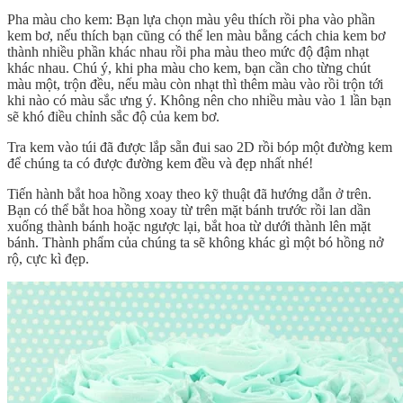
Pha màu cho kem: Bạn lựa chọn màu yêu thích rồi pha vào phần
kem bơ, nếu thích bạn cũng có thể len màu bằng cách chia kem bơ
thành nhiều phần khác nhau rồi pha màu theo mức độ đậm nhạt
khác nhau. Chú ý, khi pha màu cho kem, bạn cần cho từng chút
màu một, trộn đều, nếu màu còn nhạt thì thêm màu vào rồi trộn tới
khi nào có màu sắc ưng ý. Không nên cho nhiều màu vào 1 lần bạn
sẽ khó điều chỉnh sắc độ của kem bơ.
Tra kem vào túi đã được lắp sẵn đui sao 2D rồi bóp một đường kem
để chúng ta có được đường kem đều và đẹp nhất nhé!
Tiến hành bắt hoa hồng xoay theo kỹ thuật đã hướng dẫn ở trên.
Bạn có thể bắt hoa hồng xoay từ trên mặt bánh trước rồi lan dần
xuống thành bánh hoặc ngược lại, bắt hoa từ dưới thành lên mặt
bánh. Thành phẩm của chúng ta sẽ không khác gì một bó hồng nở
rộ, cực kì đẹp.