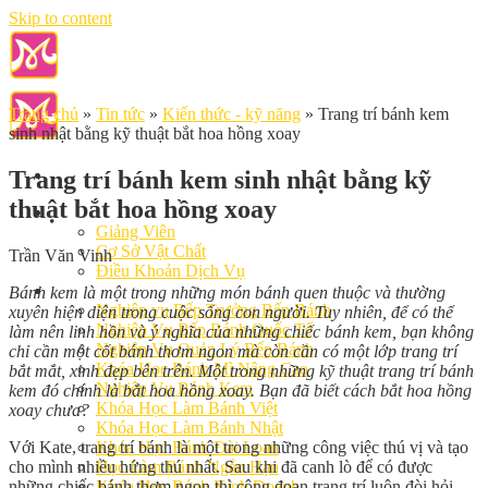
Skip to content
Trang chủ
»
Tin tức
»
Kiến thức - kỹ năng
»
Trang trí bánh kem
sinh nhật bằng kỹ thuật bắt hoa hồng xoay
Trang trí bánh kem sinh nhật bằng kỹ
thuật bắt hoa hồng xoay
Giới Thiệu
Giảng Viên
Cơ Sở Vật Chất
Trần Văn Vinh
Điều Khoản Dịch Vụ
Học Làm Bánh
Bánh kem là một trong những món bánh quen thuộc và thường
Nghiệp vụ Bếp Trưởng Bếp Bánh
xuyên hiện diện trong cuộc sống con người. Tuy nhiên, để có thể
Nghiệp Vụ Bếp Bánh Quốc Tế
làm nên linh hồn và ý nghĩa của những chiếc bánh kem, bạn không
Nghiệp Vụ Quản Lý Bếp Bánh
chỉ cần một cốt bánh thơm ngon mà còn cần có một lớp trang trí
Khóa Học Bánh Mì Nâng Cao
bắt mắt, xinh đẹp bên trên. Một trong những kỹ thuật trang trí bánh
Nghiệp Vụ Bánh Kem
kem đó chính là bắt hoa hồng xoay. Bạn đã biết cách bắt hoa hồng
Khóa Học Làm Bánh Việt
xoay chưa?
Khóa Học Làm Bánh Nhật
Với Kate, trang trí bánh là một trong những công việc thú vị và tạo
Khóa Học Bánh Đài Loan
cho mình nhiều hứng thú nhất. Sau khi đã canh lò để có được
Học Làm Bánh Ngắn Hạn
những chiếc bánh thơm ngon thì công đoạn trang trí luôn đòi hỏi
Khóa Học Bánh Kinh Doanh