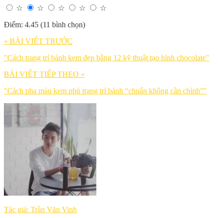
☆
☆
☆
☆
☆
Điểm: 4.45 (11 bình chọn)
« BÀI VIẾT TRƯỚC
"Cách trang trí bánh kem đẹp bằng 12 kỹ thuật tạo hình chocolate"
BÀI VIẾT TIẾP THEO »
"Cách pha màu kem phủ trang trí bánh “chuẩn không cần chỉnh”"
Tác giả: Trần Văn Vinh