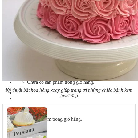
Bếp Nhà Kate
Kinh Nghiệm Kinh Doanh
Cơ Hội Việc Làm
Kiến Thức – Kỹ Năng
Dụng Cụ Làm Bánh
Nguyên Liệu Làm Bánh
Gương Thành Công
Thư Viện Hình Ảnh
Hỏi Đáp
Siêu thị ĐVP Market
Việc Làm
Chưa có sản phẩm trong giỏ hàng.
Kỹ thuật bắt hoa hồng xoay giúp trang trí những chiếc bánh kem
tuyệt đẹp
Giỏ hàng
Chưa có sản phẩm trong giỏ hàng.