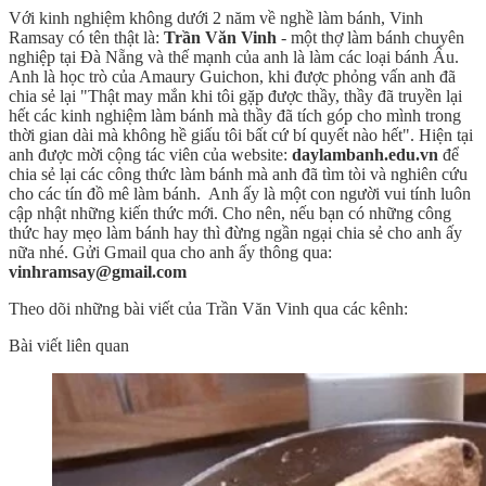
Với kinh nghiệm không dưới 2 năm về nghề làm bánh, Vinh
Ramsay có tên thật là:
Trần Văn Vinh
- một thợ làm bánh chuyên
nghiệp tại Đà Nẵng và thế mạnh của anh là làm các loại bánh Âu.
Anh là học trò của Amaury Guichon, khi được phỏng vấn anh đã
chia sẻ lại "Thật may mắn khi tôi gặp được thầy, thầy đã truyền lại
hết các kinh nghiệm làm bánh mà thầy đã tích góp cho mình trong
thời gian dài mà không hề giấu tôi bất cứ bí quyết nào hết". Hiện tại
anh được mời cộng tác viên của website:
daylambanh.edu.vn
để
chia sẻ lại các công thức làm bánh mà anh đã tìm tòi và nghiên cứu
cho các tín đồ mê làm bánh. Anh ấy là một con người vui tính luôn
cập nhật những kiến thức mới. Cho nên, nếu bạn có những công
thức hay mẹo làm bánh hay thì đừng ngần ngại chia sẻ cho anh ấy
nữa nhé. Gửi Gmail qua cho anh ấy thông qua:
vinhramsay@gmail.com
Theo dõi những bài viết của Trần Văn Vinh qua các kênh:
Bài viết liên quan