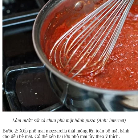
Làm nước sốt cà chua phủ mặt bánh pizza
(Ảnh: Internet)
Bước 2: Xếp phô mai mozzarella thái mỏng lên toàn bộ mặt bánh
cho đều bề mặt. Có thể xếp hai lớp phô mai tùy theo ý thích.