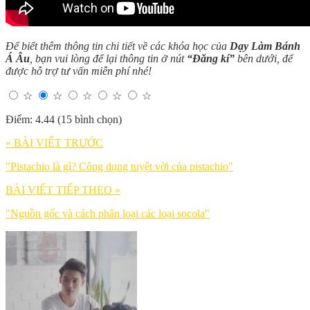
Để biết thêm thông tin chi tiết về các khóa học của
Dạy Làm Bánh
Á Âu
, bạn vui lòng để lại thông tin ở nút
“Đăng kí”
bên dưới, để
được hỗ trợ tư vấn miễn phí nhé!
☆
☆
☆
☆
☆
Điểm: 4.44 (15 bình chọn)
« BÀI VIẾT TRƯỚC
"Pistachio là gì? Công dụng tuyệt vời của pistachio"
BÀI VIẾT TIẾP THEO »
"Nguồn gốc và cách phân loại các loại socola"