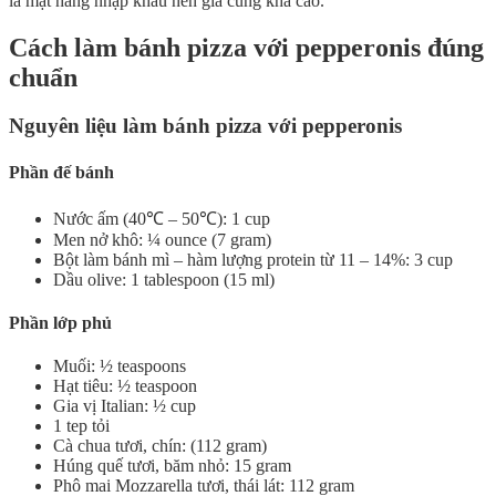
là mặt hàng nhập khẩu nên giá cũng khá cao.
Cách làm bánh pizza với pepperonis đúng
chuẩn
Nguyên liệu làm bánh pizza với pepperonis
Phần đế bánh
Nước ấm (40℃ – 50℃): 1 cup
Men nở khô: ¼ ounce (7 gram)
Bột làm bánh mì – hàm lượng protein từ 11 – 14%: 3 cup
Dầu olive: 1 tablespoon (15 ml)
Phần lớp phủ
Muối: ½ teaspoons
Hạt tiêu: ½ teaspoon
Gia vị Italian: ½ cup
1 tep tỏi
Cà chua tươi, chín: (112 gram)
Húng quế tươi, băm nhỏ: 15 gram
Phô mai Mozzarella tươi, thái lát: 112 gram