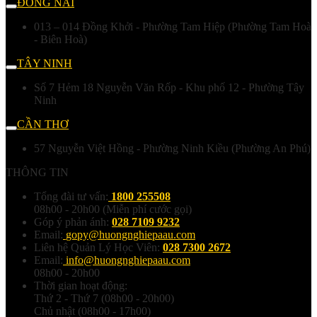
ĐỒNG NAI
013 – 014 Đồng Khởi - Phường Tam Hiệp (Phường Tam Hoà
- Biên Hoà)
TÂY NINH
Số 7 Hẻm 18 Nguyễn Văn Rốp - Khu phố 12 - Phường Tây
Ninh
CẦN THƠ
57 Nguyễn Việt Hồng - Phường Ninh Kiều (Phường An Phú)
THÔNG TIN
Tổng đài tư vấn:
1800 255508
08h00 - 20h00 (Miễn phí cước gọi)
Góp ý phản ánh:
028 7109 9232
Email:
gopy@huongnghiepaau.com
Liên hệ Quản Lý Học Viên:
028 7300 2672
Email:
info@huongnghiepaau.com
08h00 - 20h00
Thời gian hoạt động:
Thứ 2 - Thứ 7 (08h00 - 20h00)
Chủ nhật (08h00 - 17h00)