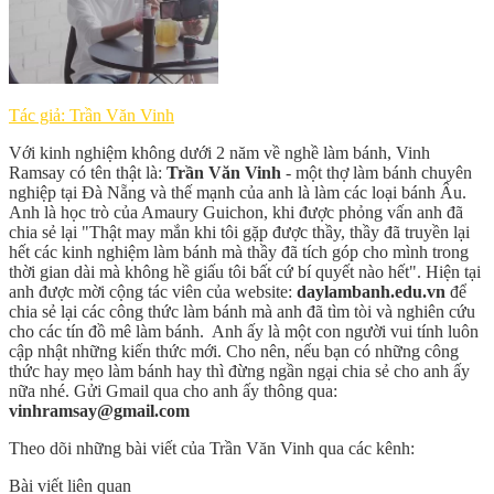
Tác giả: Trần Văn Vinh
Với kinh nghiệm không dưới 2 năm về nghề làm bánh, Vinh
Ramsay có tên thật là:
Trần Văn Vinh
- một thợ làm bánh chuyên
nghiệp tại Đà Nẵng và thế mạnh của anh là làm các loại bánh Âu.
Anh là học trò của Amaury Guichon, khi được phỏng vấn anh đã
chia sẻ lại "Thật may mắn khi tôi gặp được thầy, thầy đã truyền lại
hết các kinh nghiệm làm bánh mà thầy đã tích góp cho mình trong
thời gian dài mà không hề giấu tôi bất cứ bí quyết nào hết". Hiện tại
anh được mời cộng tác viên của website:
daylambanh.edu.vn
để
chia sẻ lại các công thức làm bánh mà anh đã tìm tòi và nghiên cứu
cho các tín đồ mê làm bánh. Anh ấy là một con người vui tính luôn
cập nhật những kiến thức mới. Cho nên, nếu bạn có những công
thức hay mẹo làm bánh hay thì đừng ngần ngại chia sẻ cho anh ấy
nữa nhé. Gửi Gmail qua cho anh ấy thông qua:
vinhramsay@gmail.com
Theo dõi những bài viết của Trần Văn Vinh qua các kênh:
Bài viết liên quan