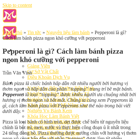
Skip to content
Trang chủ
»
Tin tức
»
Nguyên liệu làm bánh
»
Pepperoni là gì?
Cách làm bánh pizza ngon khó cưỡng với pepperoni
Pepperoni là gì? Cách làm bánh pizza
ngon khó cưỡng với pepperoni
Giới Thiệu
Giảng Viên
Cơ Sở Vật Chất
Trần Văn Vinh
Điều Khoản Dịch Vụ
Học Làm Bánh
Bánh pizza là chiếc bánh hấp dẫn rất nhiều người bởi hương vị
Nghiệp vụ Bếp Trưởng Bếp Bánh
thơm ngon và hấp dẫn của phần “topping” trang trí bề mặt bánh.
Nghiệp Vụ Bếp Bánh Quốc Tế
Pepperons
là loại “topping” được nhiều người ưa chuộng nhất bởi
Nghiệp Vụ Quản Lý Bếp Bánh
hương vị thơm ngon và bắt mắt. Chúng ta cùng xem Pepperons là
Khóa Học Bánh Mì Nâng Cao
gì, cách làm bánh pizza với Pepperons như thế nào trong bài viết
Nghiệp Vụ Bánh Kem
dưới đây.
Khóa Học Làm Bánh Việt
Pizza là loại bánh có hình tròn, dẹt được chế biến từ nguyên liệu
Khóa Học Làm Bánh Nhật
chính là bột mì, men, nước và thực hiện công đoạn ủ ít nhất trong
Khóa Học Bánh Đài Loan
24 tiếng đồng hồ. Pizza thường được nướng chín với hương vị thơm
Học Làm Bánh Ngắn Hạn
ngon vô cùng hấp dẫn với phần “topping” được làm từ nhiều
Khóa Học Bánh Kinh Doanh