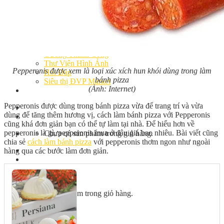
Bếp Nhà Kate
Kinh Nghiệm Kinh Doanh
Cơ Hội Việc Làm
Kiến Thức – Kỹ Năng
Dụng Cụ Làm Bánh
Nguyên Liệu Làm Bánh
Gương Thành Công
Thư Viện Hình Ảnh
Pepperonis được xem là loại xúc xích hun khói dùng trong làm
Hỏi Đáp
bánh pizza
Siêu thị ĐVP Market
(Ảnh: Internet)
Việc Làm
Pepperonis được dùng trong bánh pizza vừa để trang trí và vừa
dùng để tăng thêm hương vị, cách làm bánh pizza với Pepperonis
cũng khá đơn giản bạn có thể tự làm tại nhà. Để hiểu hơn về
pepperonis là gì, pepperonis mua ở đâu giá bao nhiêu. Bài viết cũng
Chưa có sản phẩm trong giỏ hàng.
chia sẻ
cách làm bánh pizza
với pepperonis thơm ngon như ngoài
hàng qua các bước làm đơn giản.
Giỏ hàng
Chưa có sản phẩm trong giỏ hàng.