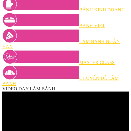
BÁNH KINH DOANH
BÁNH VIỆT
LÀM BÁNH NGẮN
HẠN
MASTER CLASS
CHUYÊN ĐỀ LÀM
BÁNH
VIDEO DẠY LÀM BÁNH