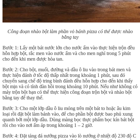
Công đoạn nhào bột làm phần vỏ bánh pizza có thể được nhào
bằng tay
Bước 1: Lấy một bát nước lớn cho nước ấm vào thực hiện trộn đều
hỗn hợp bột, rắc men vào nước ấm và cho men nghỉ trong 5 phút
cho đến khi men được hòa tan.
Bước 2: Cho bột, muối, đường và dầu ô liu vào trong bát men và
thực hiện đánh ở tốc độ thấp nhất trong khoảng 1 phút, sau đó
chuyển sang chế độ tring bình đánh đều hỗn hợp cho đến khi thấy
bột mịn và có tính đàn hồi trong khoảng 10 phút. Nếu như không có
máy trộn bột bạn có thể thực hiện công đoạn trộn bột và nhào bột
bằng tay để thay thế.
Bước 3: Cho một lớp dầu ô liu mỏng trên một bát to hoặc âu kim
loại rồi đặt bột làm bánh vào, để cho phần bột được bao phủ xung
quanh bởi một lớp dầu. Dùng màng bọc thực phẩm bọc kín bát bột
rồi cho vào nơi ấm áp trong khoảng 1 – 2 giờ.
Bước 4: Đặt tảng đá nướng pizza vào lò nướng ở nhiệt độ 230 độ C