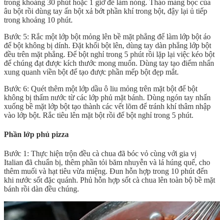
trong khoảng 30 phút hoặc 1 giờ để làm nóng. Tháo màng bọc của
âu bột rồi dùng tay ấn bột xả bớt phần khí trong bột, đậy lại ủ tiếp
trong khoảng 10 phút.
Bước 5: Rắc một lớp bột mỏng lên bề mặt phẳng để làm lớp bột áo
để bột không bị dính. Đặt khối bột lên, dùng tay dàn phẳng lớp bột
đều trên mặt phẳng. Để bột nghỉ trong 5 phút rồi lặp lại việc kéo bột
để chúng đạt được kích thước mong muốn. Dùng tay tạo điểm nhấn
xung quanh viền bột để tạo được phần mếp bột đẹp mắt.
Bước 6: Quét thêm một lớp dầu ô liu mỏng trên mặt bột để bột
không bị thấm nước từ các lớp phủ mặt bánh. Dùng ngón tay nhấn
xuống bề mặt lớp bột tạo thành các vết lõm để tránh khí thâm nhập
vào lớp bột. Rắc tiêu lên mặt bột rồi để bột nghỉ trong 5 phút.
Phần lớp phủ pizza
Bước 1: Thực hiện trộn đều cà chua đã bóc vỏ cùng với gia vị
Italian đã chuẩn bị, thêm phần tỏi băm nhuyễn và lá húng quế, cho
thêm muối và hạt tiêu vừa miệng. Đun hỗn hợp trong 10 phút đến
khi nước sốt đặc quánh. Phủ hỗn hợp sốt cà chua lên toàn bộ bề mặt
bánh rồi dàn đều chúng.