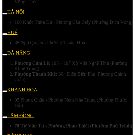
Vũng Tàu)
HÀ NỘI
100 Khúc Thừa Dụ - Phường Cầu Giấy (Phường Dịch Vọng)
HUẾ
88 Ngô Quyền - Phường Thuận Hoá
ĐÀ NẴNG
Phường Cẩm Lệ:
195 – 197 Xô Viết Nghệ Tĩnh (Phường
Khuê Trung)
Phường Thanh Khê:
304 Điện Biên Phủ (Phường Chính
Gián)
KHÁNH HÒA
05 Phong Châu - Phường Nam Nha Trang (Phường Phước
Hải)
LÂM ĐỒNG
78 Từ Văn Tư - Phường Phan Thiết (Phường Phú Trinh)