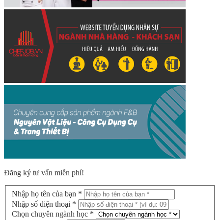
Đăng ký tư vấn miễn phí!
Nhập họ tên của bạn *
Nhập số điện thoại *
Chọn chuyên ngành học *