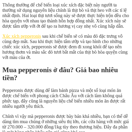
Thông thường để chế biến loại xúc xích đặc biệt này người ta
thường sử dụng nguyên liệu chính là thịt bò và thịt heo với các tỉ lệ
nhất định. Hai loại thịt tươi sống này sẽ được thực hiện trộn đều cho
hòa quyện với nhau tạo thành hỗn hợp đồng nhất. Xúc xích này sẽ
được tẩm ướp với ớt để tạo ra hương vị cay nhẹ vô cùng hấp dẫn.
Xúc xích pepperonis
sau khi chế biến sẽ có màu đỏ đặc trưng vô
cùng đẹp mắt. Sau khi thực hiện tẩm ướp và tạo hình cho những
chiếc xúc xích, pepperonis sẽ được đem đi xong khói để tạo nên
hương thơm và màu sắc đỏ tươi bắt mắt của thịt bò hòa quyện cùng
với màu của ớt.
Mua pepperonis ở đâu? Giá bao nhiêu
tiền?
Pepperonis được dùng để làm bánh pizza và một số loại món ăn
được chế biến với phong cách Châu Âu với cách làm không quá
phức tạp, đây cũng là nguyên liệu chế biến nhiều món ăn được rất
nhiều người yêu thích.
Chính vì vậy mà pepperonis được bày bán khá nhiều, bạn có thể dễ
dàng tìm mua chúng ở những siêu thị lớn, các cửa hàng với mức giá
từ 270.000 – 320.000 đồng/1kg tùy theo thương hiệu. Đây đa phần