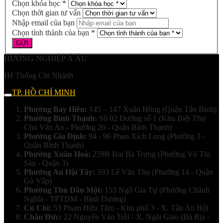
Chọn khóa học *
Chọn thời gian tư vấn
Nhập email của bạn
Chọn tỉnh thành của bạn *
HƯỚNG NGHIỆP Á ÂU
Hệ Thống Chi Nhánh
TP. HỒ CHÍ MINH
Phường Bảy Hiền:
145 – 147 Xuân Hồng (Quận Tân Bình)
Phường Bình Thạnh:
Số 02 Đường số 1 (Khu Biệt Thự
Chu Văn An - Phường 26 - Quận Bình Thạnh)
Phường Gia Định:
94 - 96 Phan Xích Long (Phường 3 -
Quận Bình Thạnh)
Phường Xuân Hoà:
259B Hai Bà Trưng (Phường Võ Thị
Sáu - Quận 3)
Phường An Hội Tây:
593 Lê Văn Thọ (Phường 14 - Quận
Gò Vấp)
Phường Thủ Dầu Một:
153 Ngô Gia Tự (Phường Chánh
Nghĩa - TPTDM - Bình Dương)
Củ Chi:
53 Phạm Hữu Tâm - Khu phố 3 - X. Tân An Hội
Châu Đức:
22 Nguyễn Văn Trỗi - X. Ngãi Giao (Bà Rịa -