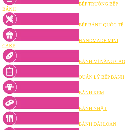
BẾP TRƯỞNG BẾP
BÁNH
BẾP BÁNH QUỐC TẾ
HANDMADE MINI
CAKE
BÁNH MÌ NÂNG CAO
QUẢN LÝ BẾP BÁNH
BÁNH KEM
BÁNH NHẬT
BÁNH ĐÀI LOAN