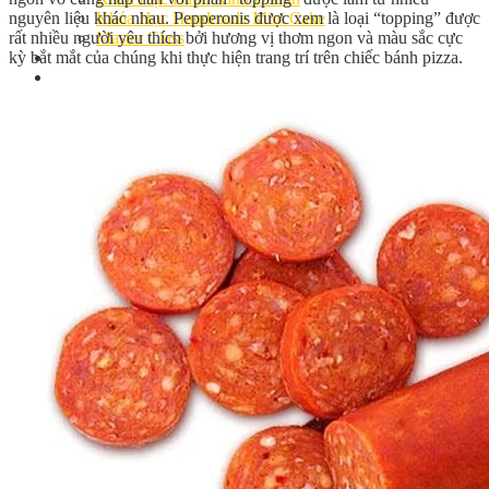
nguyên liệu khác nhau. Pepperonis được xem là loại “topping” được
Khóa Học Handmade Mini Cake
rất nhiều người yêu thích bởi hương vị thơm ngon và màu sắc cực
Master Class
kỳ bắt mắt của chúng khi thực hiện trang trí trên chiếc bánh pizza.
Chuyên Đề
Khai Giảng
Lịch học – Lịch thi
Đăng Ký Học
Công Thức
Cách Làm Bánh Việt
Cách Làm Bánh Âu
Cách Làm Bánh Kem
Cách Làm Bánh Mì
Cách Làm Bánh Trung Thu
Cách Làm Bánh Flan
Cách Làm Bánh Bao
Cách Làm Bánh Bông Lan
Cách Làm Bánh Su Kem
Cách làm bánh CupCake
Cách Làm Bánh Pizza
Cách làm bánh chay
Cách Làm Kẹo – Mứt
Video
Tin tức
Tin Tổng Hợp
Hướng Nghiệp Á Âu