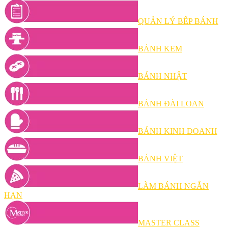
QUẢN LÝ BẾP BÁNH
BÁNH KEM
BÁNH NHẬT
BÁNH ĐÀI LOAN
BÁNH KINH DOANH
BÁNH VIỆT
LÀM BÁNH NGẮN
HẠN
MASTER CLASS