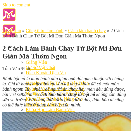
Skip to content
Trang chủ
»
Công thức làm bánh
»
Cách làm bánh chay
»
2 Cách
Làm Bánh Chay Từ Bột Mì Đơn Giản Mà Thơm Ngon
2 Cách Làm Bánh Chay Từ Bột Mì Đơn
Giản Mà Thơm Ngon
Giới Thiệu
Giảng Viên
Cơ Sở Vật Chất
Trần Văn Vinh
Điều Khoản Dịch Vụ
Học Làm Bánh
Bánh bột mì là món bánh dân gian quá đỗi quen thuộc với chúng
Nghiệp vụ Bếp Trưởng Bếp Bánh
ta. Chỉ từ nguyên liệu bột mì sẵn tại nhà là bạn đã có một món
Nghiệp Vụ Bếp Bánh Quốc Tế
bánh ngon. Tuy nhiên, để người ăn chay hay mặn đều dùng được,
Nghiệp Vụ Quản Lý Bếp Bánh
bài viết sẽ bật mí 2
cách làm bánh chay từ bột mì
không cần dùng
Khóa Học Bánh Mì Nâng Cao
sữa và trứng. Với công thức đơn giản dưới đây, đảm bảo ai cũng
Nghiệp Vụ Bánh Kem
có thể thực hiện ở ngay căn bếp của mình.
Khóa Học Làm Bánh Việt
Khóa Học Làm Bánh Nhật
Khóa Học Bánh Đài Loan
Học Làm Bánh Ngắn Hạn
Khóa Học Bánh Kinh Doanh