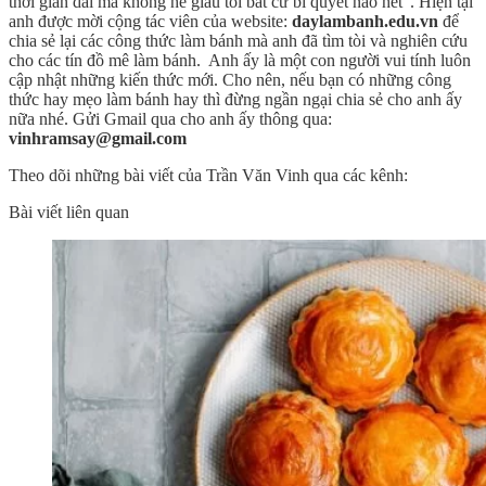
thời gian dài mà không hề giấu tôi bất cứ bí quyết nào hết". Hiện tại
anh được mời cộng tác viên của website:
daylambanh.edu.vn
để
chia sẻ lại các công thức làm bánh mà anh đã tìm tòi và nghiên cứu
cho các tín đồ mê làm bánh. Anh ấy là một con người vui tính luôn
cập nhật những kiến thức mới. Cho nên, nếu bạn có những công
thức hay mẹo làm bánh hay thì đừng ngần ngại chia sẻ cho anh ấy
nữa nhé. Gửi Gmail qua cho anh ấy thông qua:
vinhramsay@gmail.com
Theo dõi những bài viết của Trần Văn Vinh qua các kênh:
Bài viết liên quan