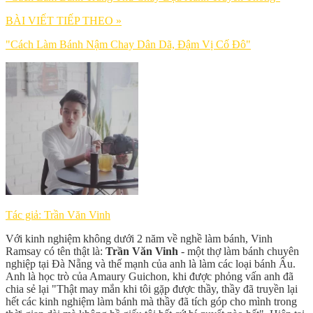
BÀI VIẾT TIẾP THEO »
"Cách Làm Bánh Nậm Chay Dân Dã, Đậm Vị Cố Đô"
Tác giả: Trần Văn Vinh
Với kinh nghiệm không dưới 2 năm về nghề làm bánh, Vinh
Ramsay có tên thật là:
Trần Văn Vinh
- một thợ làm bánh chuyên
nghiệp tại Đà Nẵng và thế mạnh của anh là làm các loại bánh Âu.
Anh là học trò của Amaury Guichon, khi được phỏng vấn anh đã
chia sẻ lại "Thật may mắn khi tôi gặp được thầy, thầy đã truyền lại
hết các kinh nghiệm làm bánh mà thầy đã tích góp cho mình trong