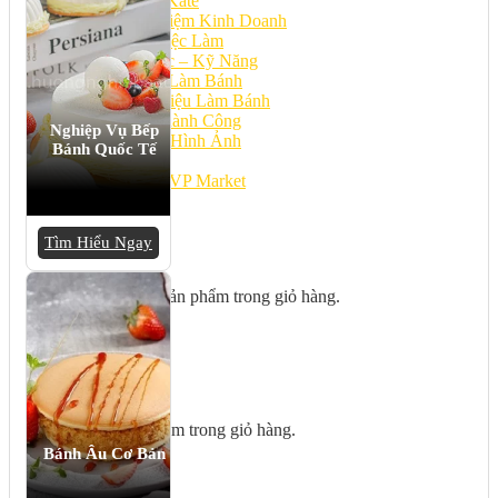
Bếp Nhà Kate
Kinh Nghiệm Kinh Doanh
Cơ Hội Việc Làm
Kiến Thức – Kỹ Năng
Dụng Cụ Làm Bánh
Nguyên Liệu Làm Bánh
Gương Thành Công
Nghiệp Vụ Bếp
Thư Viện Hình Ảnh
Bánh Quốc Tế
Hỏi Đáp
Siêu thị ĐVP Market
Việc Làm
Tìm Hiểu Ngay
Chưa có sản phẩm trong giỏ hàng.
Giỏ hàng
Chưa có sản phẩm trong giỏ hàng.
Bánh Âu Cơ Bản