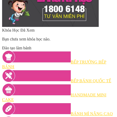
Khóa Học Đã Xem
Bạn chưa xem khóa học nào.
Đào tạo làm bánh
BẾP TRƯỞNG BẾP
BÁNH
BẾP BÁNH QUỐC TẾ
HANDMADE MINI
CAKE
BÁNH MÌ NÂNG CAO