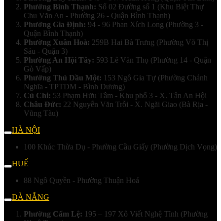
Phường Bình Thạnh:
Số 02 Đường số 1 (Khu Biệt Thự
Chu Văn An - Phường 26 - Quận Bình Thạnh)
Phường Gia Định:
94 - 96 Phan Xích Long (Phường 3 -
Quận Bình Thạnh)
Phường Xuân Hoà:
259B Hai Bà Trưng (Phường Võ Thị
Sáu - Quận 3)
Phường An Hội Tây:
593 Lê Văn Thọ (Phường 14 - Quận
Gò Vấp)
Phường Thủ Dầu Một:
153 Ngô Gia Tự (Phường Chánh
Nghĩa - TPTDM - Bình Dương)
Củ Chi:
53 Phạm Hữu Tâm - Khu phố 3 - X. Tân An Hội
Châu Đức:
22 Nguyễn Văn Trỗi - X. Ngãi Giao (Bà Rịa -
Vũng Tàu)
HÀ NỘI
100 Khúc Thừa Dụ - Phường Cầu Giấy (Phường Dịch Vọng)
HUẾ
88 Ngô Quyền - Phường Thuận Hoá
ĐÀ NẴNG
Phường Cẩm Lệ:
195 – 197 Xô Viết Nghệ Tĩnh (Phường