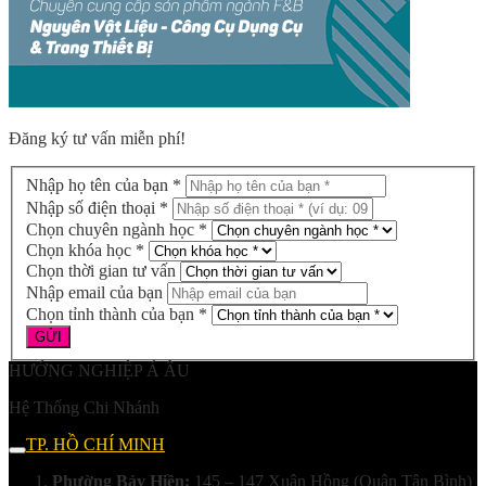
Đăng ký tư vấn miễn phí!
Nhập họ tên của bạn *
Nhập số điện thoại *
Chọn chuyên ngành học *
Chọn khóa học *
Chọn thời gian tư vấn
Nhập email của bạn
Chọn tỉnh thành của bạn *
HƯỚNG NGHIỆP Á ÂU
Hệ Thống Chi Nhánh
TP. HỒ CHÍ MINH
Phường Bảy Hiền:
145 – 147 Xuân Hồng (Quận Tân Bình)