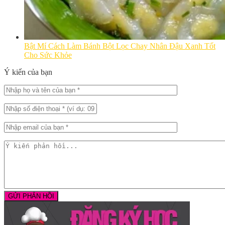
Bật Mí Cách Làm Bánh Bột Lọc Chay Nhân Đậu Xanh Tốt
Cho Sức Khỏe
Ý kiến của bạn