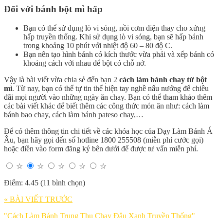
Đối với bánh bột mì hấp
Bạn có thể sử dụng lò vi sóng, nồi cơm điện thay cho xửng
hấp truyền thống. Khi sử dụng lò vi sóng, bạn sẽ hấp bánh
trong khoảng 10 phút với nhiệt độ 60 – 80 độ C.
Bạn nên tạo hình bánh có kích thước vừa phải và xếp bánh có
khoảng cách với nhau để bột có chỗ nở.
Vậy là bài viết vừa chia sẻ đến bạn 2
cách làm bánh chay từ bột
mì
. Từ nay, bạn có thể tự tin thể hiện tay nghề nấu nướng để chiêu
đãi mọi người vào những ngày ăn chay. Bạn có thể tham khảo thêm
các bài viết khác để biết thêm các công thức món ăn như: cách làm
bánh bao chay, cách làm bánh pateso chay,…
Để có thêm thông tin chi tiết về các khóa học của Dạy Làm Bánh Á
Âu, bạn hãy gọi đến số hotline 1800 255508 (miễn phí cước gọi)
hoặc điền vào form đăng ký bên dưới để được tư vấn miễn phí.
☆
☆
☆
☆
☆
Điểm: 4.45 (11 bình chọn)
« BÀI VIẾT TRƯỚC
"Cách Làm Bánh Trung Thu Chay Đậu Xanh Truyền Thống"