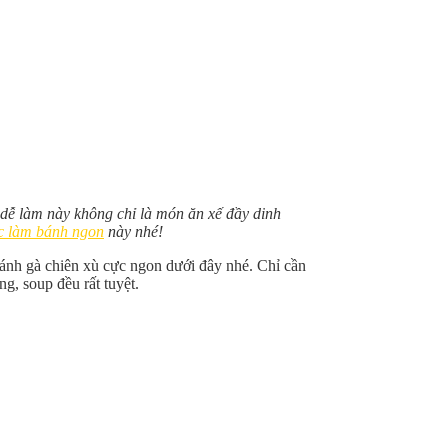
dễ làm này không chỉ là món ăn xế đầy dinh
c làm bánh ngon
này nhé!
ánh gà chiên xù cực ngon dưới đây nhé. Chỉ cần
g, soup đều rất tuyệt.