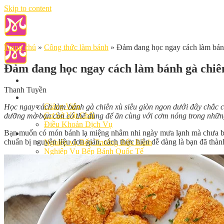
Skip to content
Trang chủ
»
Công thức làm bánh
»
Đảm đang học ngay cách làm bán
Đảm đang học ngay cách làm bánh gà chi
Thanh Tuyền
Giới Thiệu
Giảng Viên
Học ngay cách làm bánh gà chiên xù siêu giòn ngon dưới đây chắc c
Cơ Sở Vật Chất
dưỡng mà bạn còn có thể dùng để ăn cùng với cơm nóng trong nhữ
Điều Khoản Dịch Vụ
Bạn muốn có món bánh lạ miệng nhâm nhi ngày mưa lạnh mà chưa biết
Học Làm Bánh
chuẩn bị nguyên liệu đơn giản, cách thực hiện dễ dàng là bạn đã thà
Nghiệp vụ Bếp Trưởng Bếp Bánh
Nghiệp Vụ Bếp Bánh Quốc Tế
Nghiệp Vụ Quản Lý Bếp Bánh
Khóa Học Bánh Mì Nâng Cao
Nghiệp Vụ Bánh Kem
Khóa Học Làm Bánh Việt
Khóa Học Làm Bánh Nhật
Khóa Học Bánh Đài Loan
Học Làm Bánh Ngắn Hạn
Khóa Học Bánh Kinh Doanh