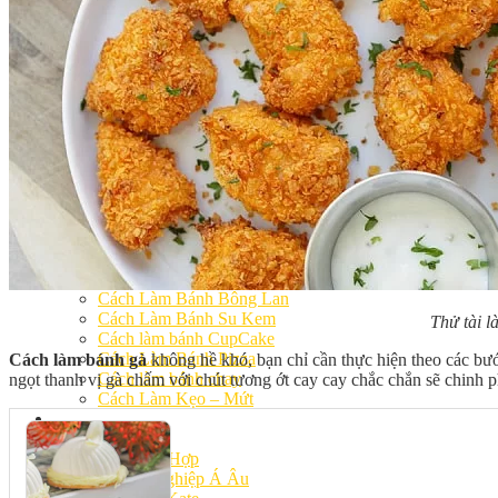
Khóa Học Handmade Mini Cake
Master Class
Chuyên Đề
Khai Giảng
Lịch học – Lịch thi
Đăng Ký Học
Công Thức
Cách Làm Bánh Việt
Cách Làm Bánh Âu
Cách Làm Bánh Kem
Cách Làm Bánh Mì
Cách Làm Bánh Trung Thu
Cách Làm Bánh Flan
Cách Làm Bánh Bao
Cách Làm Bánh Bông Lan
Cách Làm Bánh Su Kem
Thử tài l
Cách làm bánh CupCake
Cách Làm Bánh Pizza
Cách làm bánh gà
không hề khó, bạn chỉ cần thực hiện theo các bư
Cách làm bánh chay
ngọt thanh vị gà chấm với chút tương ớt cay cay chắc chắn sẽ chinh 
Cách Làm Kẹo – Mứt
Video
Tin tức
Tin Tổng Hợp
Hướng Nghiệp Á Âu