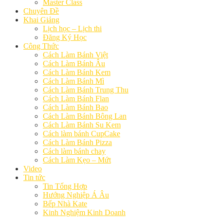
Master Class
Chuyên Đề
Khai Giảng
Lịch học – Lịch thi
Đăng Ký Học
Công Thức
Cách Làm Bánh Việt
Cách Làm Bánh Âu
Cách Làm Bánh Kem
Cách Làm Bánh Mì
Cách Làm Bánh Trung Thu
Cách Làm Bánh Flan
Cách Làm Bánh Bao
Cách Làm Bánh Bông Lan
Cách Làm Bánh Su Kem
Cách làm bánh CupCake
Cách Làm Bánh Pizza
Cách làm bánh chay
Cách Làm Kẹo – Mứt
Video
Tin tức
Tin Tổng Hợp
Hướng Nghiệp Á Âu
Bếp Nhà Kate
Kinh Nghiệm Kinh Doanh