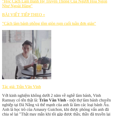
"Học Cách Làm Bánh Hẹ Truyền Thống Của Người Hoa Ngon
Như Ngoài Hàng"
BÀI VIẾT TIẾP THEO »
"Cách làm bánh phồng tôm giòn rụm cuối tuần đơn giản"
Tác giả: Trần Văn Vinh
Với kinh nghiệm không dưới 2 năm về nghề làm bánh, Vinh
Ramsay có tên thật là:
Trần Văn Vinh
- một thợ làm bánh chuyên
nghiệp tại Đà Nẵng và thế mạnh của anh là làm các loại bánh Âu.
Anh là học trò của Amaury Guichon, khi được phỏng vấn anh đã
chia sẻ lại "Thật may mắn khi tôi gặp được thầy, thầy đã truyền lại