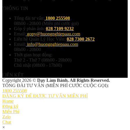
THÔNG TIN
Tổng đài tư vấn:
1800 255508
08h00 - 20h00 (Miễn phí cước gọi)
Góp ý phản ánh:
028 7109 9232
Email:
gopy@huongnghiepaau.com
Liên hệ Quản Lý Học Viên:
028 7300 2672
Email:
info@huongnghiepaau.com
08h00 - 20h00
Thời gian hoạt động:
Thứ 2 - Thứ 7 (08h00 - 20h00)
Chủ nhật (08h00 - 17h00)
LIÊN KẾT
Copyright 2026 ©
Dạy Làm Bánh. All Rights Reserved.
TỔNG ĐÀI TƯ VẤN (MIỄN PHÍ CƯỚC CUỘC GỌI):
1800 255508
ĐĂNG KÝ ĐỂ ĐƯỢC TƯ VẤN MIỄN PHÍ
Home
Đăng ký
Miễn Phí
Zalo
Chat
×