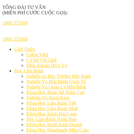
TỔNG ĐÀI TƯ VẤN
(MIỄN PHÍ CƯỚC CUỘC GỌI):
1800 255508
1800 255508
Giới Thiệu
Giảng Viên
Cơ Sở Vật Chất
Điều Khoản Dịch Vụ
Học Làm Bánh
Nghiệp vụ Bếp Trưởng Bếp Bánh
Nghiệp Vụ Bếp Bánh Quốc Tế
Nghiệp Vụ Quản Lý Bếp Bánh
Khóa Học Bánh Mì Nâng Cao
Nghiệp Vụ Bánh Kem
Khóa Học Làm Bánh Việt
Khóa Học Làm Bánh Nhật
Khóa Học Bánh Đài Loan
Học Làm Bánh Ngắn Hạn
Khóa Học Bánh Kinh Doanh
Khóa Học Handmade Mini Cake