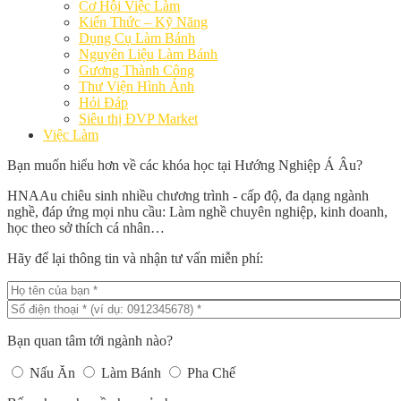
Cơ Hội Việc Làm
Kiến Thức – Kỹ Năng
Dụng Cụ Làm Bánh
Nguyên Liệu Làm Bánh
Gương Thành Công
Thư Viện Hình Ảnh
Hỏi Đáp
Siêu thị ĐVP Market
Việc Làm
Bạn muốn hiểu hơn về các khóa học tại Hướng Nghiệp Á Âu?
HNAAu chiêu sinh nhiều chương trình - cấp độ, đa dạng ngành
nghề, đáp ứng mọi nhu cầu: Làm nghề chuyên nghiệp, kinh doanh,
học theo sở thích cá nhân…
Hãy để lại thông tin và nhận tư vấn miễn phí:
Bạn quan tâm tới ngành nào?
Nấu Ăn
Làm Bánh
Pha Chế