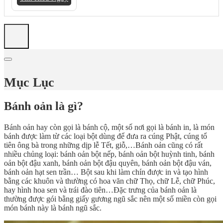
Mục Lục
Bánh oản là gì?
Bánh oản hay còn gọi là bánh cộ, một số nơi gọi là bánh in, là món
bánh được làm từ các loại bột dùng để đưa ra cúng Phật, cúng tổ
tiên ông bà trong những dịp lễ Tết, giỗ,…Bánh oản cũng có rất
nhiều chủng loại: bánh oản bột nếp, bánh oản bột huỳnh tinh, bánh
oản bột đậu xanh, bánh oản bột đậu quyên, bánh oản bột đậu ván,
bánh oản hạt sen trần… Bột sau khi làm chín được in và tạo hình
bằng các khuôn và thường có hoa văn chữ Thọ, chữ Lễ, chữ Phúc,
hay hình hoa sen và trái đào tiên…Đặc trưng của bánh oản là
thường được gói bằng giấy gương ngũ sắc nên một số miền còn gọi
món bánh này là bánh ngũ sắc.