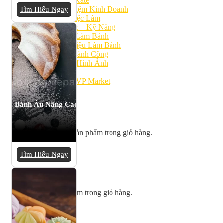
Bếp Nhà Kate
Kinh Nghiệm Kinh Doanh
Tìm Hiểu Ngay
Cơ Hội Việc Làm
Kiến Thức – Kỹ Năng
Dụng Cụ Làm Bánh
Nguyên Liệu Làm Bánh
Gương Thành Công
Thư Viện Hình Ảnh
Hỏi Đáp
Siêu thị ĐVP Market
Việc Làm
Bánh Âu Nâng Cao
Chưa có sản phẩm trong giỏ hàng.
Tìm Hiểu Ngay
Giỏ hàng
Chưa có sản phẩm trong giỏ hàng.