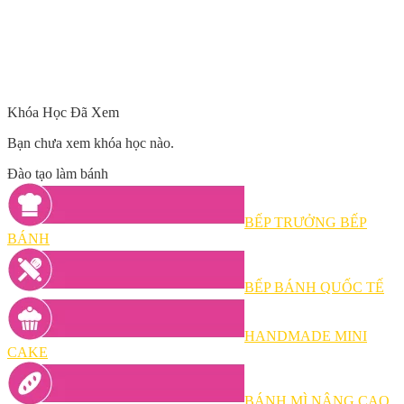
Khóa Học Đã Xem
Bạn chưa xem khóa học nào.
Đào tạo làm bánh
BẾP TRƯỞNG BẾP
BÁNH
BẾP BÁNH QUỐC TẾ
HANDMADE MINI
CAKE
BÁNH MÌ NÂNG CAO