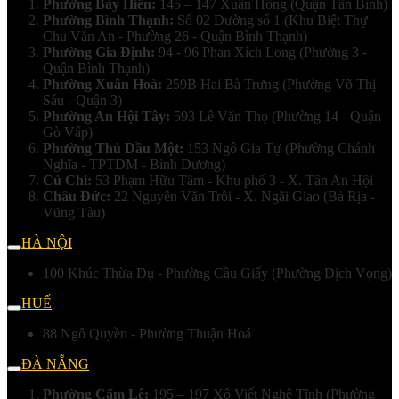
Phường Bảy Hiền:
145 – 147 Xuân Hồng (Quận Tân Bình)
Phường Bình Thạnh:
Số 02 Đường số 1 (Khu Biệt Thự
Chu Văn An - Phường 26 - Quận Bình Thạnh)
Phường Gia Định:
94 - 96 Phan Xích Long (Phường 3 -
Quận Bình Thạnh)
Phường Xuân Hoà:
259B Hai Bà Trưng (Phường Võ Thị
Sáu - Quận 3)
Phường An Hội Tây:
593 Lê Văn Thọ (Phường 14 - Quận
Gò Vấp)
Phường Thủ Dầu Một:
153 Ngô Gia Tự (Phường Chánh
Nghĩa - TPTDM - Bình Dương)
Củ Chi:
53 Phạm Hữu Tâm - Khu phố 3 - X. Tân An Hội
Châu Đức:
22 Nguyễn Văn Trỗi - X. Ngãi Giao (Bà Rịa -
Vũng Tàu)
HÀ NỘI
100 Khúc Thừa Dụ - Phường Cầu Giấy (Phường Dịch Vọng)
HUẾ
88 Ngô Quyền - Phường Thuận Hoá
ĐÀ NẴNG
Phường Cẩm Lệ:
195 – 197 Xô Viết Nghệ Tĩnh (Phường