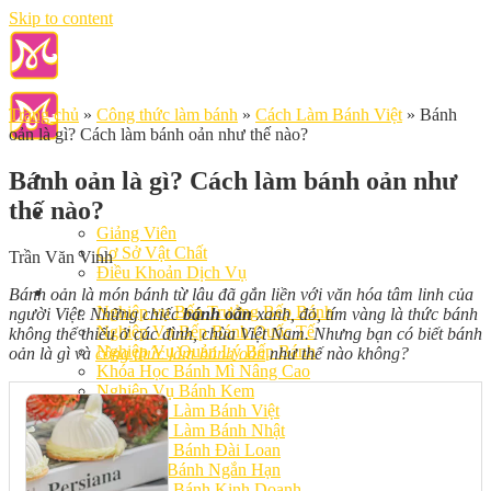
Skip to content
Trang chủ
»
Công thức làm bánh
»
Cách Làm Bánh Việt
»
Bánh
oản là gì? Cách làm bánh oản như thế nào?
Bánh oản là gì? Cách làm bánh oản như
thế nào?
Giới Thiệu
Giảng Viên
Cơ Sở Vật Chất
Trần Văn Vinh
Điều Khoản Dịch Vụ
Học Làm Bánh
Bánh oản là món bánh từ lâu đã gắn liền với văn hóa tâm linh của
Nghiệp vụ Bếp Trưởng Bếp Bánh
người Việt. Những chiếc
bánh oẳn
xanh, đỏ, tím vàng là thức bánh
Nghiệp Vụ Bếp Bánh Quốc Tế
không thể thiếu ở các đình, chùa Việt Nam. Nhưng bạn có biết bánh
Nghiệp Vụ Quản Lý Bếp Bánh
oản là gì và
công thức làm bánh oản
như thế nào không?
Khóa Học Bánh Mì Nâng Cao
Nghiệp Vụ Bánh Kem
Khóa Học Làm Bánh Việt
Khóa Học Làm Bánh Nhật
Khóa Học Bánh Đài Loan
Học Làm Bánh Ngắn Hạn
Khóa Học Bánh Kinh Doanh