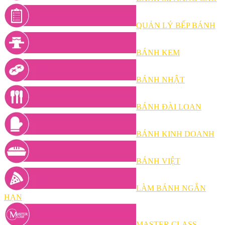
QUẢN LÝ BẾP BÁNH
BÁNH KEM
BÁNH NHẬT
BÁNH ĐÀI LOAN
BÁNH KINH DOANH
BÁNH VIỆT
LÀM BÁNH NGẮN
HẠN
MASTER CLASS