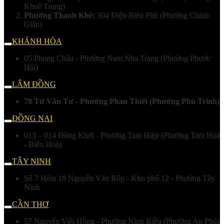
Khuê Trung)
Phường Thanh Khê:
304 Điện Biên Phủ (Phường Chính
Gián)
KHÁNH HÒA
05 Phong Châu - Phường Nam Nha Trang (Phường Phước
Hải)
LÂM ĐỒNG
78 Từ Văn Tư - Phường Phan Thiết (Phường Phú Trinh)
ĐỒNG NAI
013 – 014 Đồng Khởi - Phường Tam Hiệp (Phường Tam Hoà
- Biên Hoà)
TÂY NINH
Số 7 Hẻm 18 Nguyễn Văn Rốp - Khu phố 12 - Phường Tây
Ninh
CẦN THƠ
57 Nguyễn Việt Hồng - Phường Ninh Kiều (Phường An Phú)