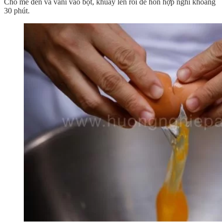
Cho mè đen và vani vào bột, khuấy lên rồi để hỗn hợp nghỉ khoảng
30 phút.