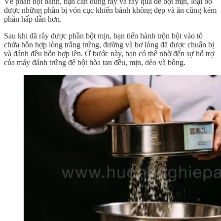
Về phần bột bánh, bạn cần dùng rây và rây qua để bột mịn, loại bỏ
được những phần bị vón cục khiến bánh không đẹp và ăn cũng kém
phần hấp dẫn hơn.
Sau khi đã rây được phần bột mịn, bạn tiến hành trộn bột vào tô
chứa hỗn hợp lòng trắng trứng, đường và bơ lỏng đã được chuẩn bị
và đánh đều hỗn hợp lên. Ở bước này, bạn có thể nhờ đến sự hỗ trợ
của máy đánh trứng để bột hòa tan đều, mịn, dẻo và bông.