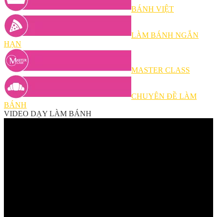
BÁNH VIỆT
LÀM BÁNH NGẮN
HẠN
MASTER CLASS
CHUYÊN ĐỀ LÀM
BÁNH
VIDEO DẠY LÀM BÁNH