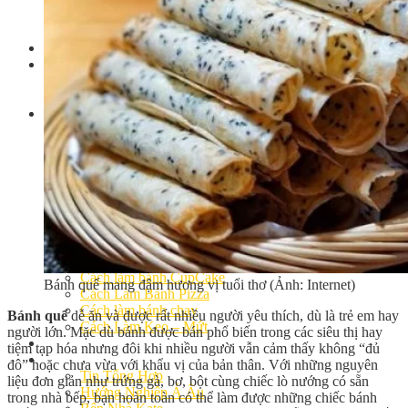
Khóa Học Handmade Mini Cake
Master Class
Chuyên Đề
Khai Giảng
Lịch học – Lịch thi
Đăng Ký Học
Công Thức
Cách Làm Bánh Việt
Cách Làm Bánh Âu
Cách Làm Bánh Kem
Cách Làm Bánh Mì
Cách Làm Bánh Trung Thu
Cách Làm Bánh Flan
Cách Làm Bánh Bao
Cách Làm Bánh Bông Lan
Cách Làm Bánh Su Kem
Cách làm bánh CupCake
Bánh quế mang đậm hương vị tuổi thơ (Ảnh: Internet)
Cách Làm Bánh Pizza
Cách làm bánh chay
Bánh quế
dễ ăn và được rất nhiều người yêu thích, dù là trẻ em hay
Cách Làm Kẹo – Mứt
người lớn. Mặc dù bánh được bán phổ biến trong các siêu thị hay
Video
tiệm tạp hóa nhưng đôi khi nhiều người vẫn cảm thấy không “đủ
Tin tức
đô” hoặc chưa vừa với khẩu vị của bản thân. Với những nguyên
Tin Tổng Hợp
liệu đơn giản như trứng gà, bơ, bột cùng chiếc lò nướng có sẵn
Hướng Nghiệp Á Âu
trong nhà bếp, bạn hoàn toàn có thể làm được những chiếc bánh