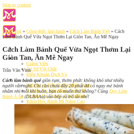
Skip to content
Trang chủ
»
Công thức làm bánh
»
Cách Làm Bánh Việt
»
Cách
Làm Bánh Quế Vừa Ngọt Thơm Lại Giòn Tan, Ăn Mê Ngay
Cách Làm Bánh Quế Vừa Ngọt Thơm Lại
Giòn Tan, Ăn Mê Ngay
Giới Thiệu
Giảng Viên
Cơ Sở Vật Chất
Trần Văn Vinh
Điều Khoản Dịch Vụ
Học Làm Bánh
Cách làm bánh quế
giòn rụm, thơm phức không khó như nhiều
Nghiệp vụ Bếp Trưởng Bếp Bánh
người vẫn nghĩ. Chỉ cần chưa đầy 20 phút đã có ngay mẻ bánh
Nghiệp Vụ Bếp Bánh Quốc Tế
nhâm nhi mỗi khi buồn, bạn có muốn thử không? Cùng
Dạy Làm
Nghiệp Vụ Quản Lý Bếp Bánh
Bánh Á Âu
(DLBAAu) vào bếp và trổ tài nhé!
Khóa Học Bánh Mì Nâng Cao
Nghiệp Vụ Bánh Kem
Khóa Học Làm Bánh Việt
Khóa Học Làm Bánh Nhật
Khóa Học Bánh Đài Loan
Học Làm Bánh Ngắn Hạn
Khóa Học Bánh Kinh Doanh