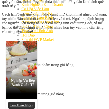
Bếp Nhà Kate
quế giòn tan, thơm lừng, ăn thỏa thích từ hướng dẫn làm bánh quế
Kinh Nghiệm Kinh Doanh
dưới đây.
Cơ Hội Việc Làm
Kiến Thức – Kỹ Năng
Cách làm bánh quế không khó cũng như không mất nhiều thời gian,
Dụng Cụ Làm Bánh
tuy nhiên vẫn cần một chút khéo léo và tỉ mỉ. Ngoài ra, định lượng
Nguyên Liệu Làm Bánh
các nguyên liệu trong bài viết chỉ mang tính chất tương đối, vì thế
Gương Thành Công
bạn có thể điều chỉnh ít hơn hoặc nhiều hơn tùy vào nhu cầu riêng
Thư Viện Hình Ảnh
của từng người nhé!
Hỏi Đáp
Siêu thị ĐVP Market
Việc Làm
Chưa có sản phẩm trong giỏ hàng.
Nghiệp Vụ Bếp
Bánh Quốc Tế
Giỏ hàng
Chưa có sản phẩm trong giỏ hàng.
Tìm Hiểu Ngay