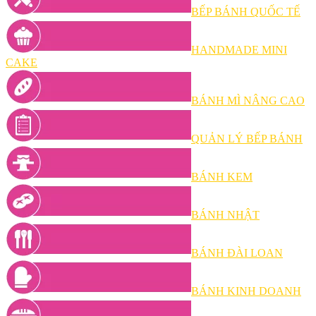
BẾP BÁNH QUỐC TẾ
HANDMADE MINI
CAKE
BÁNH MÌ NÂNG CAO
QUẢN LÝ BẾP BÁNH
BÁNH KEM
BÁNH NHẬT
BÁNH ĐÀI LOAN
BÁNH KINH DOANH