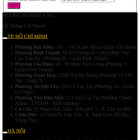
HƯỚNG NGHIỆP Á ÂU
Hệ Thống Chi Nhánh
TP. HỒ CHÍ MINH
Phường Bảy Hiền:
145 – 147 Xuân Hồng (Quận Tân Bình)
Phường Bình Thạnh:
Số 02 Đường số 1 (Khu Biệt Thự
Chu Văn An - Phường 26 - Quận Bình Thạnh)
Phường Gia Định:
94 - 96 Phan Xích Long (Phường 3 -
Quận Bình Thạnh)
Phường Xuân Hoà:
259B Hai Bà Trưng (Phường Võ Thị
Sáu - Quận 3)
Phường An Hội Tây:
593 Lê Văn Thọ (Phường 14 - Quận
Gò Vấp)
Phường Thủ Dầu Một:
153 Ngô Gia Tự (Phường Chánh
Nghĩa - TPTDM - Bình Dương)
Củ Chi:
53 Phạm Hữu Tâm - Khu phố 3 - X. Tân An Hội
Châu Đức:
22 Nguyễn Văn Trỗi - X. Ngãi Giao (Bà Rịa -
Vũng Tàu)
HÀ NỘI