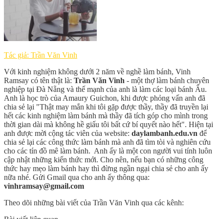
Tác giả: Trần Văn Vinh
Với kinh nghiệm không dưới 2 năm về nghề làm bánh, Vinh
Ramsay có tên thật là:
Trần Văn Vinh
- một thợ làm bánh chuyên
nghiệp tại Đà Nẵng và thế mạnh của anh là làm các loại bánh Âu.
Anh là học trò của Amaury Guichon, khi được phỏng vấn anh đã
chia sẻ lại "Thật may mắn khi tôi gặp được thầy, thầy đã truyền lại
hết các kinh nghiệm làm bánh mà thầy đã tích góp cho mình trong
thời gian dài mà không hề giấu tôi bất cứ bí quyết nào hết". Hiện tại
anh được mời cộng tác viên của website:
daylambanh.edu.vn
để
chia sẻ lại các công thức làm bánh mà anh đã tìm tòi và nghiên cứu
cho các tín đồ mê làm bánh. Anh ấy là một con người vui tính luôn
cập nhật những kiến thức mới. Cho nên, nếu bạn có những công
thức hay mẹo làm bánh hay thì đừng ngần ngại chia sẻ cho anh ấy
nữa nhé. Gửi Gmail qua cho anh ấy thông qua:
vinhramsay@gmail.com
Theo dõi những bài viết của Trần Văn Vinh qua các kênh: