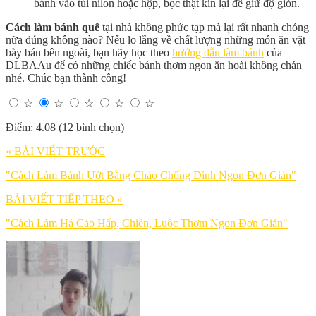
bánh vào túi nilon hoặc hộp, bọc thật kín lại để giữ độ giòn.
Cách làm bánh quế
tại nhà không phức tạp mà lại rất nhanh chóng
nữa đúng không nào? Nếu lo lắng về chất lượng những món ăn vặt
bày bán bên ngoài, bạn hãy học theo
hướng dẫn làm bánh
của
DLBAAu để có những chiếc bánh thơm ngon ăn hoài không chán
nhé. Chúc bạn thành công!
☆
☆
☆
☆
☆
Điểm: 4.08 (12 bình chọn)
« BÀI VIẾT TRƯỚC
"Cách Làm Bánh Ướt Bằng Chảo Chống Dính Ngon Đơn Giản"
BÀI VIẾT TIẾP THEO »
"Cách Làm Há Cảo Hấp, Chiên, Luộc Thơm Ngon Đơn Giản"