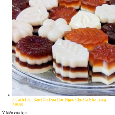
2 Cách Làm Rau Câu Dừa Cực Ngon Cho Cả Nhà Tráng
Miệng
Ý kiến của bạn