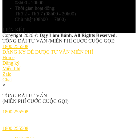
08h00 - 20h00
Thời gian hoạt động:
Thứ 2 - Thứ 7 (08h00 - 20h00)
Chủ nhật (08h00 - 17h00)
LIÊN KẾT
Copyright 2026 ©
Dạy Làm Bánh. All Rights Reserved.
TỔNG ĐÀI TƯ VẤN (MIỄN PHÍ CƯỚC CUỘC GỌI):
1800 255508
ĐĂNG KÝ ĐỂ ĐƯỢC TƯ VẤN MIỄN PHÍ
Home
Đăng ký
Miễn Phí
Zalo
Chat
×
TỔNG ĐÀI TƯ VẤN
(MIỄN PHÍ CƯỚC CUỘC GỌI):
1800 255508
1800 255508