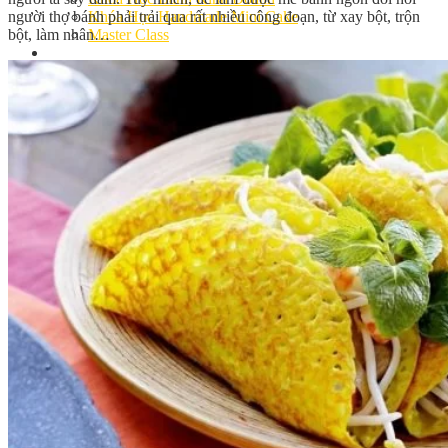
người thợ bánh phải trải qua rất nhiều công đoạn, từ xay bột, trộn
Khóa Học Handmade Mini Cake
bột, làm nhân…
Master Class
Chuyên Đề
Khai Giảng
Lịch học – Lịch thi
Đăng Ký Học
Công Thức
Cách Làm Bánh Việt
Cách Làm Bánh Âu
Cách Làm Bánh Kem
Cách Làm Bánh Mì
Cách Làm Bánh Trung Thu
Cách Làm Bánh Flan
Cách Làm Bánh Bao
Cách Làm Bánh Bông Lan
Cách Làm Bánh Su Kem
Cách làm bánh CupCake
Cách Làm Bánh Pizza
Cách làm bánh chay
Cách Làm Kẹo – Mứt
Video
Tin tức
Tin Tổng Hợp
Hướng Nghiệp Á Âu