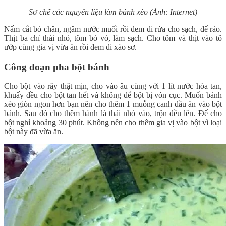
Sơ chế các nguyên liệu làm bánh xèo (Ảnh: Internet)
Nấm cắt bỏ chân, ngâm nước muối rồi đem đi rửa cho sạch, để ráo.
Thịt ba chỉ thái nhỏ, tôm bỏ vỏ, làm sạch. Cho tôm và thịt vào tô
ướp cùng gia vị vừa ăn rồi đem đi xào sơ.
Công đoạn pha bột bánh
Cho bột vào rây thật mịn, cho vào âu cùng với 1 lít nước hòa tan,
khuấy đều cho bột tan hết và không để bột bị vón cục. Muốn bánh
xèo giòn ngon hơn bạn nên cho thêm 1 muỗng canh dầu ăn vào bột
bánh. Sau đó cho thêm hành lá thái nhỏ vào, trộn đều lên. Để cho
bột nghỉ khoảng 30 phút. Không nên cho thêm gia vị vào bột vì loại
bột này đã vừa ăn.