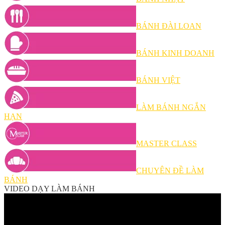
BÁNH ĐÀI LOAN
BÁNH KINH DOANH
BÁNH VIỆT
LÀM BÁNH NGẮN
HẠN
MASTER CLASS
CHUYÊN ĐỀ LÀM
BÁNH
VIDEO DẠY LÀM BÁNH