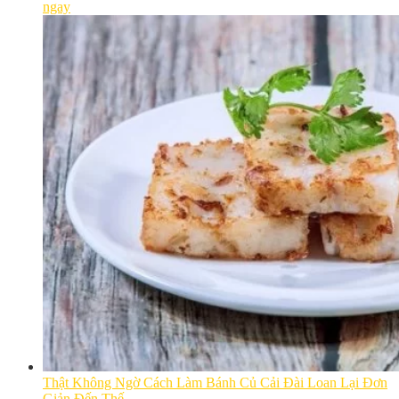
ngay
Thật Không Ngờ Cách Làm Bánh Củ Cải Đài Loan Lại Đơn
Giản Đến Thế