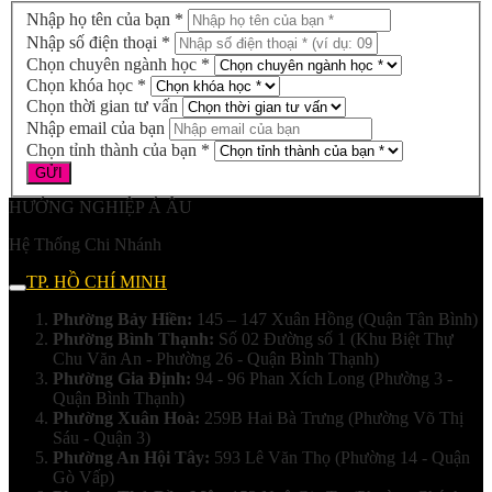
Nhập họ tên của bạn *
Nhập số điện thoại *
Chọn chuyên ngành học *
Chọn khóa học *
Chọn thời gian tư vấn
Nhập email của bạn
Chọn tỉnh thành của bạn *
HƯỚNG NGHIỆP Á ÂU
Hệ Thống Chi Nhánh
TP. HỒ CHÍ MINH
Phường Bảy Hiền:
145 – 147 Xuân Hồng (Quận Tân Bình)
Phường Bình Thạnh:
Số 02 Đường số 1 (Khu Biệt Thự
Chu Văn An - Phường 26 - Quận Bình Thạnh)
Phường Gia Định:
94 - 96 Phan Xích Long (Phường 3 -
Quận Bình Thạnh)
Phường Xuân Hoà:
259B Hai Bà Trưng (Phường Võ Thị
Sáu - Quận 3)
Phường An Hội Tây:
593 Lê Văn Thọ (Phường 14 - Quận
Gò Vấp)