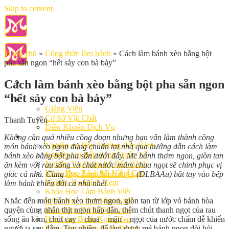
Skip to content
Trang chủ
»
Công thức làm bánh
»
Cách làm bánh xèo bằng bột
pha sẵn ngon “hết sảy con bà bảy”
Cách làm bánh xèo bằng bột pha sẵn ngon
“hết sảy con bà bảy”
Giới Thiệu
Giảng Viên
Cơ Sở Vật Chất
Thanh Tuyền
Điều Khoản Dịch Vụ
Học Làm Bánh
Không cần quá nhiều công đoạn nhưng bạn vẫn làm thành công
Nghiệp vụ Bếp Trưởng Bếp Bánh
món bánh xèo ngon đúng chuẩn tại nhà qua hướng dẫn cách làm
Nghiệp Vụ Bếp Bánh Quốc Tế
bánh xèo bằng bột pha sẵn dưới đây. Mẻ bánh thơm ngon, giòn tan
Nghiệp Vụ Quản Lý Bếp Bánh
ăn kèm với rau sống và chút nước mắm chua ngọt sẽ chinh phục vị
Khóa Học Bánh Mì Nâng Cao
giác cả nhà. Cùng
Dạy Làm Bánh Á Âu
(DLBAAu) bắt tay vào bếp
Nghiệp Vụ Bánh Kem
làm bánh chiêu đãi cả nhà nhé!
Khóa Học Làm Bánh Việt
Nhắc đến món bánh xèo thơm ngon, giòn tan từ lớp vỏ bánh hòa
Khóa Học Làm Bánh Nhật
quyện cùng nhân thịt ngon hấp dẫn, thêm chút thanh ngọt của rau
Khóa Học Bánh Đài Loan
sống ăn kèm, chút cay – chua – mặn – ngọt của nước chấm dễ khiến
Học Làm Bánh Ngắn Hạn
người ta say đắm. Tuy nhiên, để làm được mẻ bánh ngon đòi hỏi
Khóa Học Bánh Kinh Doanh