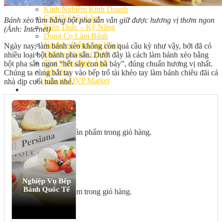
Bếp Nhà Kate
Kinh Nghiệm Kinh Doanh
Cơ Hội Việc Làm
Bánh xèo làm bằng bột pha sẵn vẫn giữ được hương vị thơm ngon
Kiến Thức – Kỹ Năng
(Ảnh: Internet)
Dụng Cụ Làm Bánh
Nguyên Liệu Làm Bánh
Ngày nay, làm bánh xèo không còn quá cầu kỳ như vậy, bởi đã có
Gương Thành Công
nhiều loại bột bánh pha sẵn. Dưới đây là cách làm bánh xèo bằng
Thư Viện Hình Ảnh
bột pha sẵn ngon “hết sảy con bà bảy”, đúng chuẩn hương vị nhất.
Hỏi Đáp
Chúng ta cùng bắt tay vào bếp trổ tài khéo tay làm bánh chiêu đãi cả
Siêu thị ĐVP Market
nhà dịp cuối tuần nhé.
Việc Làm
Chưa có sản phẩm trong giỏ hàng.
Giỏ hàng
Nghiệp Vụ Bếp
Bánh Quốc Tế
Chưa có sản phẩm trong giỏ hàng.