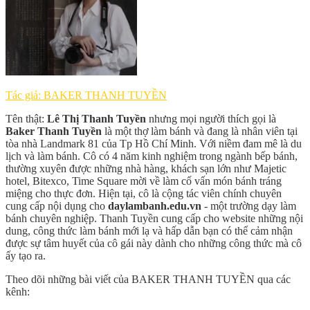
Tác giả: BAKER THANH TUYỀN
Tên thật:
Lê Thị Thanh Tuyền
nhưng mọi người thích gọi là
Baker Thanh Tuyền
là một thợ làm bánh và đang là nhân viên tại
tòa nhà Landmark 81 của Tp Hồ Chí Minh. Với niềm đam mê là du
lịch và làm bánh. Cô có 4 năm kinh nghiệm trong ngành bếp bánh,
thường xuyên được những nhà hàng, khách sạn lớn như Majetic
hotel, Bitexco, Time Square mời về làm cố vấn món bánh tráng
miệng cho thực đơn. Hiện tại, cô là cộng tác viên chính chuyên
cung cấp nội dụng cho
daylambanh.edu.vn
- một trường dạy làm
bánh chuyên nghiệp. Thanh Tuyền cung cấp cho website những nội
dung, công thức làm bánh mới lạ và hấp dẫn bạn có thể cảm nhận
được sự tâm huyết của cô gái này dành cho những công thức mà cô
ấy tạo ra.
Theo dõi những bài viết của BAKER THANH TUYỀN qua các
kênh: