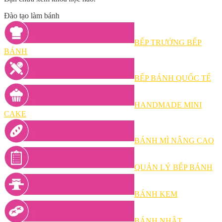
Đào tạo làm bánh
BẾP TRƯỞNG BẾP
BÁNH
BẾP BÁNH QUỐC TẾ
HANDMADE MINI
CAKE
BÁNH MÌ NÂNG CAO
QUẢN LÝ BẾP BÁNH
BÁNH KEM
BÁNH NHẬT