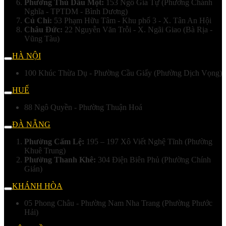
Phường Thủ Dầu Một:
153 Ngô Gia Tự (Phường Chánh
Nghĩa - TPTDM - Bình Dương)
Củ Chi:
53 Phạm Hữu Tâm - Khu phố 3 - X. Tân An Hội
Châu Đức:
22 Nguyễn Văn Trỗi - X. Ngãi Giao (Bà Rịa -
Vũng Tàu)
HÀ NỘI
100 Khúc Thừa Dụ - Phường Cầu Giấy (Phường Dịch Vọng)
HUẾ
88 Ngô Quyền - Phường Thuận Hoá
ĐÀ NẴNG
Phường Cẩm Lệ:
195 – 197 Xô Viết Nghệ Tĩnh (Phường
Khuê Trung)
Phường Thanh Khê:
304 Điện Biên Phủ (Phường Chính
Gián)
KHÁNH HÒA
05 Phong Châu - Phường Nam Nha Trang (Phường Phước
Hải)