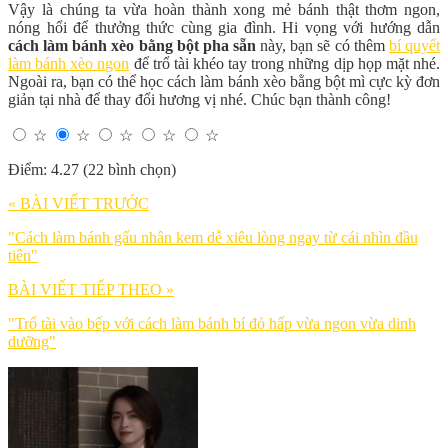
Vậy là chúng ta vừa hoàn thành xong mẻ bánh thật thơm ngon,
nóng hổi để thưởng thức cùng gia đình. Hi vọng với hướng dẫn
cách làm bánh xèo bằng bột pha sẵn
này, bạn sẽ có thêm
bí quyết
làm bánh xèo ngon
để trổ tài khéo tay trong những dịp họp mặt nhé.
Ngoài ra, bạn có thể học cách làm bánh xèo bằng bột mì cực kỳ đơn
giản tại nhà để thay đổi hương vị nhé. Chúc bạn thành công!
☆
☆
☆
☆
☆
Điểm: 4.27 (22 bình chọn)
« BÀI VIẾT TRƯỚC
"Cách làm bánh gấu nhân kem dễ xiêu lòng ngay từ cái nhìn đầu
tiên"
BÀI VIẾT TIẾP THEO »
"Trổ tài vào bếp với cách làm bánh bí đỏ hấp vừa ngon vừa dinh
dưỡng"