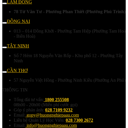
LÂM ĐỒNG
78 Từ Văn Tư - Phường Phan Thiết (Phường Phú Trinh)
ĐỒNG NAI
013 – 014 Đồng Khởi - Phường Tam Hiệp (Phường Tam Hoà
- Biên Hoà)
TÂY NINH
Số 7 Hẻm 18 Nguyễn Văn Rốp - Khu phố 12 - Phường Tây
Ninh
CẦN THƠ
57 Nguyễn Việt Hồng - Phường Ninh Kiều (Phường An Phú)
THÔNG TIN
Tổng đài tư vấn:
1800 255508
08h00 - 20h00 (Miễn phí cước gọi)
Góp ý phản ánh:
028 7109 9232
Email:
gopy@huongnghiepaau.com
Liên hệ Quản Lý Học Viên:
028 7300 2672
Email:
info@huongnghiepaau.com