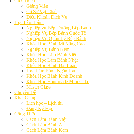
Giới Thiệu
Giảng Viên
Cơ Sở Vật Chất
Điều Khoản Dịch Vụ
Học Làm Bánh
Nghiệp vụ Bếp Trưởng Bếp Bánh
Nghiệp Vụ Bếp Bánh Quốc Tế
Nghiệp Vụ Quản Lý Bếp Bánh
Khóa Học Bánh Mì Nâng Cao
Nghiệp Vụ Bánh Kem
Khóa Học Làm Bánh Việt
Khóa Học Làm Bánh Nhật
Khóa Học Bánh Đài Loan
Học Làm Bánh Ngắn Hạn
Khóa Học Bánh Kinh Doanh
Khóa Học Handmade Mini Cake
Master Class
Chuyên Đề
Khai Giảng
Lịch học – Lịch thi
Đăng Ký Học
Công Thức
Cách Làm Bánh Việt
Cách Làm Bánh Âu
Cách Làm Bánh Kem