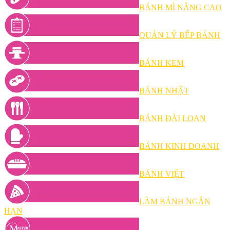
BÁNH MÌ NÂNG CAO
QUẢN LÝ BẾP BÁNH
BÁNH KEM
BÁNH NHẬT
BÁNH ĐÀI LOAN
BÁNH KINH DOANH
BÁNH VIỆT
LÀM BÁNH NGẮN
HẠN