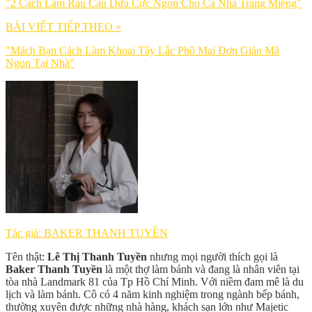
"2 Cách Làm Rau Câu Dừa Cực Ngon Cho Cả Nhà Tráng Miệng"
BÀI VIẾT TIẾP THEO »
"Mách Bạn Cách Làm Khoai Tây Lắc Phô Mai Đơn Giản Mà
Ngon Tại Nhà"
Tác giả: BAKER THANH TUYỀN
Tên thật:
Lê Thị Thanh Tuyền
nhưng mọi người thích gọi là
Baker Thanh Tuyền
là một thợ làm bánh và đang là nhân viên tại
tòa nhà Landmark 81 của Tp Hồ Chí Minh. Với niềm đam mê là du
lịch và làm bánh. Cô có 4 năm kinh nghiệm trong ngành bếp bánh,
thường xuyên được những nhà hàng, khách sạn lớn như Majetic