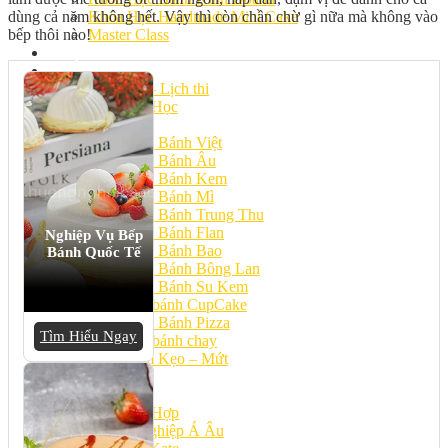
dùng cả năm không hết. Vậy thì còn chần chừ gì nữa mà không vào
Khóa Học Handmade Mini Cake
bếp thôi nào!
Master Class
Chuyên Đề
Khai Giảng
Lịch học – Lịch thi
Đăng Ký Học
Công Thức
Cách Làm Bánh Việt
Cách Làm Bánh Âu
Cách Làm Bánh Kem
Cách Làm Bánh Mì
Cách Làm Bánh Trung Thu
Cách Làm Bánh Flan
Nghiệp Vụ Bếp
Cách Làm Bánh Bao
Bánh Quốc Tế
Cách Làm Bánh Bông Lan
Cách Làm Bánh Su Kem
Cách làm bánh CupCake
Cách Làm Bánh Pizza
Tìm Hiểu Ngay
Cách làm bánh chay
Cách Làm Kẹo – Mứt
Video
Tin tức
Tin Tổng Hợp
Hướng Nghiệp Á Âu