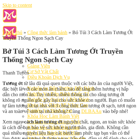
Skip to content
Trang chủ
»
Công thức làm bánh
»
Bỏ Túi 3 Cách Làm Tương Ớt
Truyền Thống Ngon Sạch Cay
Bỏ Túi 3 Cách Làm Tương Ớt Truyền
Thống Ngon Sạch Cay
Giới Thiệu
Giảng Viên
Cơ Sở Vật Chất
Thanh Tuyền
Điều Khoản Dịch Vụ
Học Làm Bánh
Tương ớt
từ lâu đã quá quen thuộc với các bữa ăn của người Việt,
Nghiệp vụ Bếp Trưởng Bếp Bánh
đặc biệt là với các món ăn chiên, xào để tăng thêm hương vị hấp
Nghiệp Vụ Bếp Bánh Quốc Tế
dẫn cho món ăn. Tuy nhiên, nhiều thông tin cho rằng tương ớt
Nghiệp Vụ Quản Lý Bếp Bánh
không rõ nguồn gốc gây hại cho sức khỏe con người. Bạn có muốn
Khóa Học Bánh Mì Nâng Cao
tự làm tương ớt tại nhà với 3 công thức làm tương ớt sạch, tươi ngon
Nghiệp Vụ Bánh Kem
và an toàn vệ sinh tại nhà không? Cùng
DLBAAu
vào bếp nhé!
Khóa Học Làm Bánh Việt
Xem ngay
cách làm tương ớt
nguyên chất, ngon, an toàn sức khỏe
Khóa Học Làm Bánh Nhật
là cách để bạn bảo vệ sức khỏe người thân, gia đình. Không cần
Khóa Học Bánh Đài Loan
quá nhiều nguyên liệu hay các bước làm phức tạp bạn vẫn có thể
Học Làm Bánh Ngắn Hạn
làm được mẻ tương ớt thơm ngon, hấp dẫn, đậm vị để dành cho cả
Khóa Học Bánh Kinh Doanh