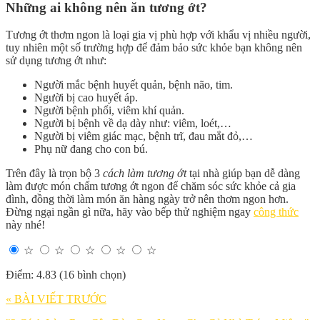
Những ai không nên ăn tương ớt?
Tương ớt thơm ngon là loại gia vị phù hợp với khẩu vị nhiều người,
tuy nhiên một số trường hợp để đảm bảo sức khỏe bạn không nên
sử dụng tương ớt như:
Người mắc bệnh huyết quản, bệnh não, tim.
Người bị cao huyết áp.
Người bệnh phổi, viêm khí quản.
Người bị bệnh về dạ dày như: viêm, loét,…
Người bị viêm giác mạc, bệnh trĩ, đau mắt đỏ,…
Phụ nữ đang cho con bú.
Trên đây là trọn bộ 3
cách làm tương ớt
tại nhà giúp bạn dễ dàng
làm được món chấm tương ớt ngon để chăm sóc sức khỏe cả gia
đình, đồng thời làm món ăn hàng ngày trở nên thơm ngon hơn.
Đừng ngại ngần gì nữa, hãy vào bếp thử nghiệm ngay
công thức
này nhé!
☆
☆
☆
☆
☆
Điểm: 4.83 (16 bình chọn)
« BÀI VIẾT TRƯỚC