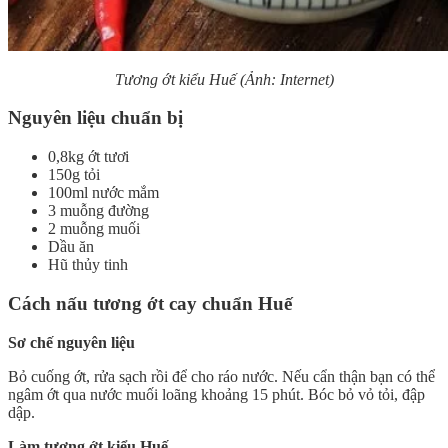
Tương ớt kiểu Huế (Ảnh: Internet)
Nguyên liệu chuẩn bị
0,8kg ớt tươi
150g tỏi
100ml nước mắm
3 muỗng đường
2 muỗng muối
Dầu ăn
Hũ thủy tinh
Cách nấu tương ớt cay chuẩn Huế
Sơ chế nguyên liệu
Bỏ cuống ớt, rửa sạch rồi để cho ráo nước. Nếu cẩn thận bạn có thể
ngâm ớt qua nước muối loãng khoảng 15 phút. Bóc bỏ vỏ tỏi, đập
dập.
Làm tương ớt kiểu Huế