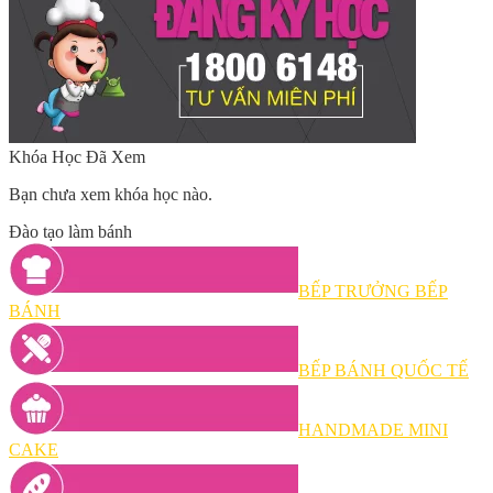
Khóa Học Đã Xem
Bạn chưa xem khóa học nào.
Đào tạo làm bánh
BẾP TRƯỞNG BẾP
BÁNH
BẾP BÁNH QUỐC TẾ
HANDMADE MINI
CAKE