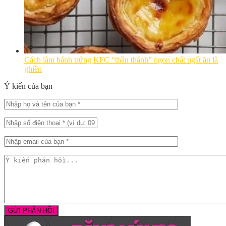
Cách làm bánh trứng KFC “thần thánh” ngon chất ngất ăn là
ghiền
Ý kiến của bạn