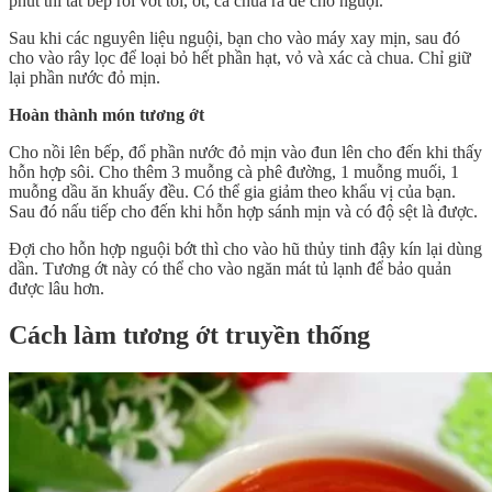
phút thì tắt bếp rồi vớt tỏi, ớt, cà chua ra để cho nguội.
Sau khi các nguyên liệu nguội, bạn cho vào máy xay mịn, sau đó
cho vào rây lọc để loại bỏ hết phần hạt, vỏ và xác cà chua. Chỉ giữ
lại phần nước đỏ mịn.
Hoàn thành món tương ớt
Cho nồi lên bếp, đổ phần nước đỏ mịn vào đun lên cho đến khi thấy
hỗn hợp sôi. Cho thêm 3 muỗng cà phê đường, 1 muỗng muối, 1
muỗng dầu ăn khuấy đều. Có thể gia giảm theo khẩu vị của bạn.
Sau đó nấu tiếp cho đến khi hỗn hợp sánh mịn và có độ sệt là được.
Đợi cho hỗn hợp nguội bớt thì cho vào hũ thủy tinh đậy kín lại dùng
dần. Tương ớt này có thể cho vào ngăn mát tủ lạnh để bảo quản
được lâu hơn.
Cách làm tương ớt truyền thống