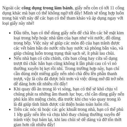
Ngoài các
công dụng trong làm bánh
, giấy nến còn có tới 11 công
dụng khác mà bạn có thể không ngờ tới đấy! Mình sẽ tổng hợp luôn
trong bài viết này để các bạn có thể tham khảo và áp dụng ngay với
loại giấy này nhé!
Đầu tiên, bạn có thể dùng giấy nến để chà lên các bề mặt kim
loại trong bếp hoặc nhà tắm của bạn như vòi nước, đồ dùng
trong bếp. Việc này sẽ giúp các món đồ của bạn tránh được
các vết bám bẩn do nước rửa hay nước xà phòng bắn vào, và
giúp chúng luôn trong trạng thái sạch sẽ, ít phải lau chùi.
Nếu nhà bạn có cửa chính, cửa ban công hay cửa sổ dạng
trượt thì chắc hẳn bạn cũng không ít lần phải cau có vì nó
thường xuyên bị kẹt rồi nhỉ. Trong trường hợp này, bạn chỉ
cần dùng một miếng giấy nến nhỏ chà đều lên phần thanh
trượt, vậy là cửa đã được bôi trơn và việc đóng mở đã trở nên
dễ dàng hơn rất nhiều rồi đấy!
Khi quay đồ ăn trong lò vi sóng, bạn có thể sẽ khó chịu vì
chúng phát ra những âm thanh lục bục, chỉ cần dùng giấy nến
phủ kín lên miệng chén, đĩa trước khi cho vào quay trong lò
là đã giúp tình hình được cải thiện hoàn toàn luôn rồi.
Trên các nóc tủ hoặc các góc khuất trong nhà, bạn có thể phủ
1 lớp giấy nến lên và chịu khó thay chúng thường xuyên để
tránh việc bụi bám lại, khi lau chùi sẽ dễ dàng và đỡ tốn thời
gian hơn rất nhiều đấy!