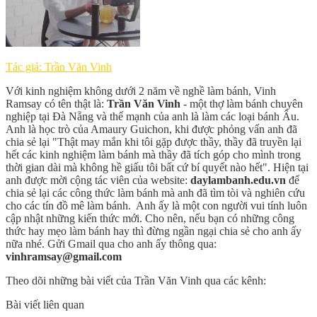
Tác giả: Trần Văn Vinh
Với kinh nghiệm không dưới 2 năm về nghề làm bánh, Vinh
Ramsay có tên thật là:
Trần Văn Vinh
- một thợ làm bánh chuyên
nghiệp tại Đà Nẵng và thế mạnh của anh là làm các loại bánh Âu.
Anh là học trò của Amaury Guichon, khi được phỏng vấn anh đã
chia sẻ lại "Thật may mắn khi tôi gặp được thầy, thầy đã truyền lại
hết các kinh nghiệm làm bánh mà thầy đã tích góp cho mình trong
thời gian dài mà không hề giấu tôi bất cứ bí quyết nào hết". Hiện tại
anh được mời cộng tác viên của website:
daylambanh.edu.vn
để
chia sẻ lại các công thức làm bánh mà anh đã tìm tòi và nghiên cứu
cho các tín đồ mê làm bánh. Anh ấy là một con người vui tính luôn
cập nhật những kiến thức mới. Cho nên, nếu bạn có những công
thức hay mẹo làm bánh hay thì đừng ngần ngại chia sẻ cho anh ấy
nữa nhé. Gửi Gmail qua cho anh ấy thông qua:
vinhramsay@gmail.com
Theo dõi những bài viết của Trần Văn Vinh qua các kênh:
Bài viết liên quan