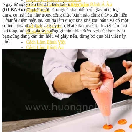
Ngay từ ngày đầu bắt đầu làm bánh,
Dạy Làm Bánh Á Âu
Khóa Học Handmade Mini Cake
(DLBAAu)
đã phải ngồi “Google” khá nhiều về giấy nến, loại
Master Class
dụng cụ mà hầu như trong công thức bánh nào cũng thấy xuất hiện.
Chuyên Đề
Tới thời điểm hiện tại, khi đã làm được kha khá loại bánh và có một
Khai Giảng
số hiểu biết nhất định về giấy nến,
Kate
đã quyết định viết hẳn một
Lịch học – Lịch thi
bài tổng hợp để chia sẻ những gì mình biết được với các bạn. Nếu
Đăng Ký Học
bạn cũng đang cần tìm hiểu về
giấy nến
, đừng bỏ qua bài viết này
Công Thức
nhé!
Cách Làm Bánh Việt
Cách Làm Bánh Âu
Cách Làm Bánh Kem
Cách Làm Bánh Mì
Cách Làm Bánh Trung Thu
Cách Làm Bánh Flan
Cách Làm Bánh Bao
Cách Làm Bánh Bông Lan
Cách Làm Bánh Su Kem
Cách làm bánh CupCake
Cách Làm Bánh Pizza
Cách làm bánh chay
Cách Làm Kẹo – Mứt
Video
Tin tức
Tin Tổng Hợp
Hướng Nghiệp Á Âu