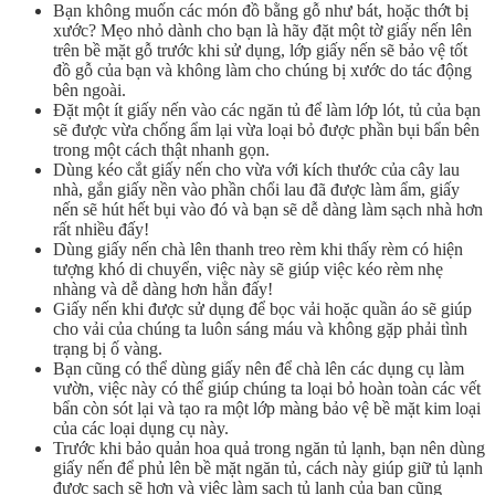
Bạn không muốn các món đồ bằng gỗ như bát, hoặc thớt bị
xước? Mẹo nhỏ dành cho bạn là hãy đặt một tờ giấy nến lên
trên bề mặt gỗ trước khi sử dụng, lớp giấy nến sẽ bảo vệ tốt
đồ gỗ của bạn và không làm cho chúng bị xước do tác động
bên ngoài.
Đặt một ít giấy nến vào các ngăn tủ để làm lớp lót, tủ của bạn
sẽ được vừa chống ẩm lại vừa loại bỏ được phần bụi bẩn bên
trong một cách thật nhanh gọn.
Dùng kéo cắt giấy nến cho vừa với kích thước của cây lau
nhà, gắn giấy nền vào phần chổi lau đã được làm ẩm, giấy
nến sẽ hút hết bụi vào đó và bạn sẽ dễ dàng làm sạch nhà hơn
rất nhiều đấy!
Dùng giấy nến chà lên thanh treo rèm khi thấy rèm có hiện
tượng khó di chuyển, việc này sẽ giúp việc kéo rèm nhẹ
nhàng và dễ dàng hơn hẳn đấy!
Giấy nến khi được sử dụng để bọc vải hoặc quần áo sẽ giúp
cho vải của chúng ta luôn sáng máu và không gặp phải tình
trạng bị ố vàng.
Bạn cũng có thể dùng giấy nên để chà lên các dụng cụ làm
vườn, việc này có thể giúp chúng ta loại bỏ hoàn toàn các vết
bẩn còn sót lại và tạo ra một lớp màng bảo vệ bề mặt kim loại
của các loại dụng cụ này.
Trước khi bảo quản hoa quả trong ngăn tủ lạnh, bạn nên dùng
giấy nến để phủ lên bề mặt ngăn tủ, cách này giúp giữ tủ lạnh
được sạch sẽ hơn và việc làm sạch tủ lạnh của bạn cũng