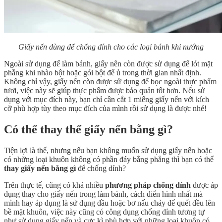
Giấy nến dùng để chống dính cho các loại bánh khi nướng
Ngoài sử dụng để làm bánh, giấy nên còn được sử dụng để lót mặt
phẳng khi nhào bột hoặc gói bột để ủ trong thời gian nhất định.
Không chỉ vậy, giấy nến còn được sử dụng để bọc ngoài thực phẩm
tươi, việc này sẽ giúp thực phẩm được bảo quản tốt hơn. Nếu sử
dụng với mục đích này, bạn chỉ cần cắt 1 miếng giấy nến với kích
cỡ phù hợp tùy theo mục đích của mình rồi sử dụng là được nhé!
Có thể thay thế giấy nến bằng gì?
Tiện lợi là thế, nhưng nếu bạn không muốn sử dụng giấy nến hoặc
có những loại khuôn không có phần đáy bằng phẳng thì bạn có thể
thay giấy nến bằng gì
để chống dính?
Trên thực tế, cũng có khá nhiều
phương pháp chống dính
được áp
dụng thay cho giấy nến trong làm bánh, cách điển hình nhất mà
mình hay áp dụng là sử dụng dầu hoặc bơ nấu chảy để quết đều lên
bề mặt khuôn, việc này cũng có công dụng chống dính tương tự
như sử dụng giấy nến và cực kì phù hợp với những loại khuôn có