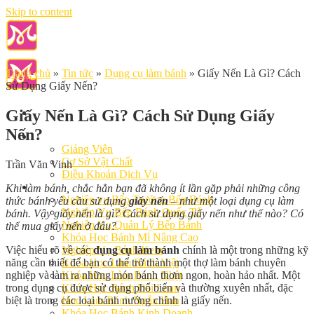
Skip to content
Trang chủ
»
Tin tức
»
Dụng cụ làm bánh
»
Giấy Nến Là Gì? Cách
Sử Dụng Giấy Nến?
Giấy Nến Là Gì? Cách Sử Dụng Giấy
Nến?
Giới Thiệu
Giảng Viên
Cơ Sở Vật Chất
Trần Văn Vinh
Điều Khoản Dịch Vụ
Học Làm Bánh
Khi làm bánh, chắc hẳn bạn đã không ít lần gặp phải những công
Nghiệp vụ Bếp Trưởng Bếp Bánh
thức bánh yêu cầu sử dụng
giấy nến
– như một loại dụng cụ làm
Nghiệp Vụ Bếp Bánh Quốc Tế
bánh. Vậy giấy nến là gì? Cách sử dụng giấy nến như thế nào? Có
Nghiệp Vụ Quản Lý Bếp Bánh
thể mua giấy nến ở đâu?
Khóa Học Bánh Mì Nâng Cao
Việc hiểu rõ về các
dụng cụ làm bánh
chính là một trong những kỹ
Nghiệp Vụ Bánh Kem
năng cần thiết để bạn có thể trở thành một thợ làm bánh chuyên
Khóa Học Làm Bánh Việt
nghiệp và làm ra những món bánh thơm ngon, hoàn hảo nhất. Một
Khóa Học Làm Bánh Nhật
trong dụng cụ được sử dụng phổ biến và thường xuyên nhất, đặc
Khóa Học Bánh Đài Loan
biệt là trong các loại bánh nướng chính là giấy nến.
Học Làm Bánh Ngắn Hạn
Khóa Học Bánh Kinh Doanh