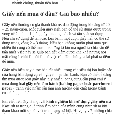
nhanh chóng, thuận tiện hơn.
Giấy nến mua ở đâu? Giá bao nhiêu?
Giấy nến thường có giá thành khá rẻ, dao động trong khoảng từ 20
– 25 ngàn/cuộn. Một
cuộn giấy nến
bạn có thể sử dụng được trong
vòng từ 2 tuần – 1 tháng tùy theo mục đích và tần suất sử dụng.
Nếu chỉ sử dụng để làm các loại bánh một cuộn giấy nến có thể sử
dụng trong vòng 2 – 3 tháng. Nếu bạn không muốn phải mua quá
nhiều thì cũng có thể mua theo từng tờ lớn mà người ta chia sẵn để
bán nhé! Việc này sẽ giúp bạn tiết kiệm được kha khá nhưng hơi
mất công 1 chút là mỗi lần có việc cần đến chúng ta lại phải ra tiệm
để mua.
Giấy nến hiện nay được bán rất nhiều trong các siêu thị lớn hoặc các
cửa hàng bán dụng cụ và nguyên liệu làm bánh. Bạn có thể dễ dàng
tìm mua được loại giấy này, tuy nhiên, bạng cũng cần phải chú ý
mua đúng loại
giấy nến làm bánh
(
baking paper
hoặc
parchment
paper
), tránh việc nhầm lẫn làm ảnh hưởng đến chất lượng bánh
của chúng ta nhé!
Bài viết trên đây là một vài
kinh nghiệm khi sử dụng giấy nến
mà
Kate rút ra trong quá trình làm bánh của mình cũng như rút ra khi
tham khảo một số bài viết trên mạng xã hội. Hi vọng với những chia