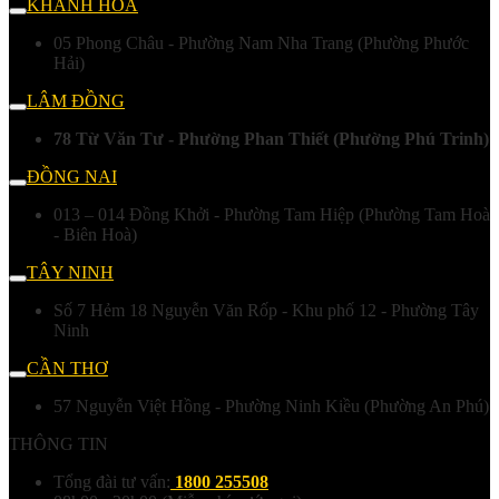
KHÁNH HÒA
05 Phong Châu - Phường Nam Nha Trang (Phường Phước
Hải)
LÂM ĐỒNG
78 Từ Văn Tư - Phường Phan Thiết (Phường Phú Trinh)
ĐỒNG NAI
013 – 014 Đồng Khởi - Phường Tam Hiệp (Phường Tam Hoà
- Biên Hoà)
TÂY NINH
Số 7 Hẻm 18 Nguyễn Văn Rốp - Khu phố 12 - Phường Tây
Ninh
CẦN THƠ
57 Nguyễn Việt Hồng - Phường Ninh Kiều (Phường An Phú)
THÔNG TIN
Tổng đài tư vấn:
1800 255508