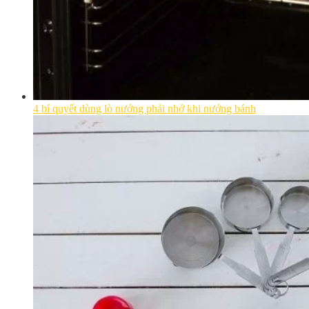
4 bí quyết dùng lò nướng phải nhớ khi nướng bánh