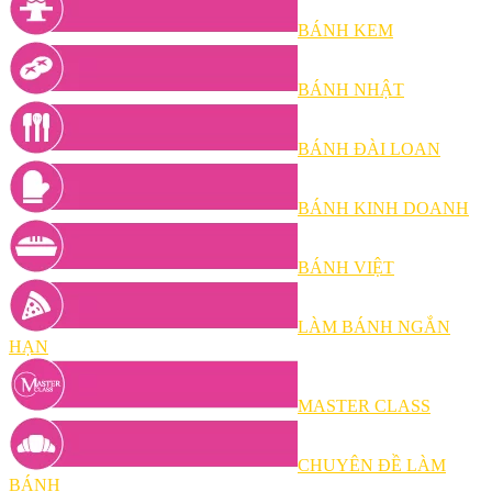
BÁNH KEM
BÁNH NHẬT
BÁNH ĐÀI LOAN
BÁNH KINH DOANH
BÁNH VIỆT
LÀM BÁNH NGẮN
HẠN
MASTER CLASS
CHUYÊN ĐỀ LÀM
BÁNH