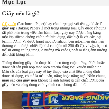
Mục Lục
Giấy nến là gì?
Giấy nến
(Parchment Paper) hay còn được gọi với tên gọi khác là
giấy sáp
(Baking Paper) là một trong những loại giấy được sử dụng
rất phổ biến trong việc làm bánh. Loại giấy này được tráng bằng
một lớp silicon chống chính rất hữu dụng, đặc biệt là với các loại
bánh nướng. Vì được tráng một lớp silicon bên ngoài nên giấy nến
thường chịu được nhiệt độ khá cao (lên tới 250 độ C), vì vậy, bạn có
thể sử dụng chúng trong lò nướng mà không phải lo lắng ảnh hưởng
đến chất lượng bánh.
Thông thường giấy nến được bán theo từng cuộn, từng tờ lớn hoặc
được cắt sẵn phù hợp theo kích cỡ của từng loại khuôn nhất định.
Màu sắc của loại giấy này sẽ tùy thuộc vào chất liệu chống dính
được sử dụng, có thể là màu nâu, trắng hoặc trắng ngà. Nhìn chung
màu sắc của giấy nến
không hề ảnh hưởng gì đến chất lượng của
giấy nến và công dụng chống dính của chúng đâu nhé!