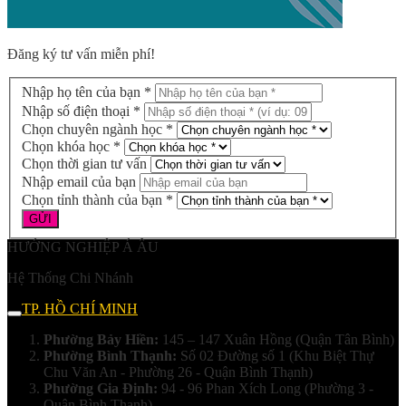
Đăng ký tư vấn miễn phí!
Nhập họ tên của bạn *
Nhập số điện thoại *
Chọn chuyên ngành học *
Chọn khóa học *
Chọn thời gian tư vấn
Nhập email của bạn
Chọn tỉnh thành của bạn *
HƯỚNG NGHIỆP Á ÂU
Hệ Thống Chi Nhánh
TP. HỒ CHÍ MINH
Phường Bảy Hiền:
145 – 147 Xuân Hồng (Quận Tân Bình)
Phường Bình Thạnh:
Số 02 Đường số 1 (Khu Biệt Thự
Chu Văn An - Phường 26 - Quận Bình Thạnh)
Phường Gia Định:
94 - 96 Phan Xích Long (Phường 3 -
Quận Bình Thạnh)