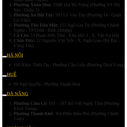
Phường Xuân Hoà:
259B Hai Bà Trưng (Phường Võ Thị
Sáu - Quận 3)
Phường An Hội Tây:
593 Lê Văn Thọ (Phường 14 - Quận
Gò Vấp)
Phường Thủ Dầu Một:
153 Ngô Gia Tự (Phường Chánh
Nghĩa - TPTDM - Bình Dương)
Củ Chi:
53 Phạm Hữu Tâm - Khu phố 3 - X. Tân An Hội
Châu Đức:
22 Nguyễn Văn Trỗi - X. Ngãi Giao (Bà Rịa -
Vũng Tàu)
HÀ NỘI
100 Khúc Thừa Dụ - Phường Cầu Giấy (Phường Dịch Vọng)
HUẾ
88 Ngô Quyền - Phường Thuận Hoá
ĐÀ NẴNG
Phường Cẩm Lệ:
195 – 197 Xô Viết Nghệ Tĩnh (Phường
Khuê Trung)
Phường Thanh Khê:
304 Điện Biên Phủ (Phường Chính
Gián)