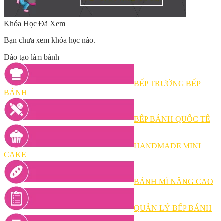
Khóa Học Đã Xem
Bạn chưa xem khóa học nào.
Đào tạo làm bánh
BẾP TRƯỞNG BẾP
BÁNH
BẾP BÁNH QUỐC TẾ
HANDMADE MINI
CAKE
BÁNH MÌ NÂNG CAO
QUẢN LÝ BẾP BÁNH