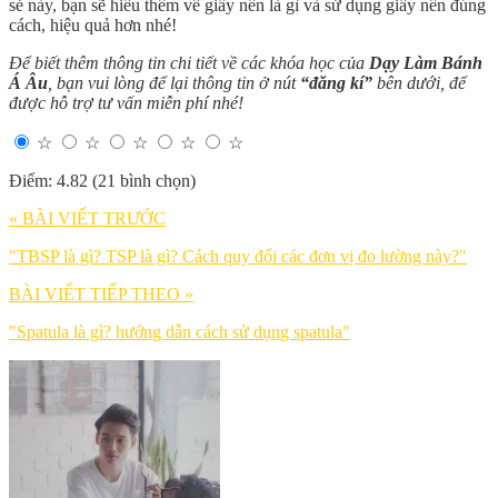
sẻ này, bạn sẽ hiểu thêm về giấy nến là gì và sử dụng giấy nến đúng
cách, hiệu quả hơn nhé!
Để biết thêm thông tin chi tiết về các khóa học của
Dạy Làm Bánh
Á Âu
, bạn vui lòng để lại thông tin ở nút
“đăng kí”
bên dưới, để
được hỗ trợ tư vấn miễn phí nhé!
☆
☆
☆
☆
☆
Điểm: 4.82 (21 bình chọn)
« BÀI VIẾT TRƯỚC
"TBSP là gì? TSP là gì? Cách quy đổi các đơn vị đo lường này?"
BÀI VIẾT TIẾP THEO »
"Spatula là gì? hướng dẫn cách sử dụng spatula"