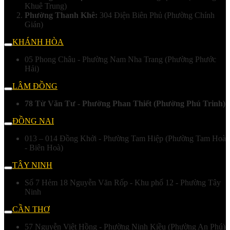
Khuê Trung)
Phường Thanh Khê:
304 Điện Biên Phủ (Phường Chính
Gián)
KHÁNH HÒA
05 Phong Châu - Phường Nam Nha Trang (Phường Phước
Hải)
LÂM ĐỒNG
78 Từ Văn Tư - Phường Phan Thiết (Phường Phú Trinh)
ĐỒNG NAI
013 – 014 Đồng Khởi - Phường Tam Hiệp (Phường Tam Hoà
- Biên Hoà)
TÂY NINH
Số 7 Hẻm 18 Nguyễn Văn Rốp - Khu phố 12 - Phường Tây
Ninh
CẦN THƠ
57 Nguyễn Việt Hồng - Phường Ninh Kiều (Phường An Phú)