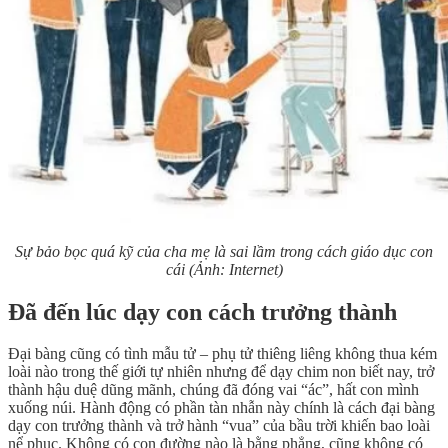
Sự bảo bọc quá kỹ của cha mẹ là sai lầm trong cách giáo dục con
cái (Ảnh: Internet)
Đã đến lúc dạy con cách trưởng thành
Đại bàng cũng có tình mẫu tử – phụ tử thiêng liêng không thua kém
loài nào trong thế giới tự nhiên nhưng để dạy chim non biết nay, trở
thành hậu duệ dũng mãnh, chúng đã đóng vai “ác”, hất con mình
xuống núi. Hành động có phần tàn nhẫn này chính là cách đại bàng
dạy con trưởng thành và trở hành “vua” của bầu trời khiến bao loài
nể phục. Không có con đường nào là bằng phẳng, cũng không có