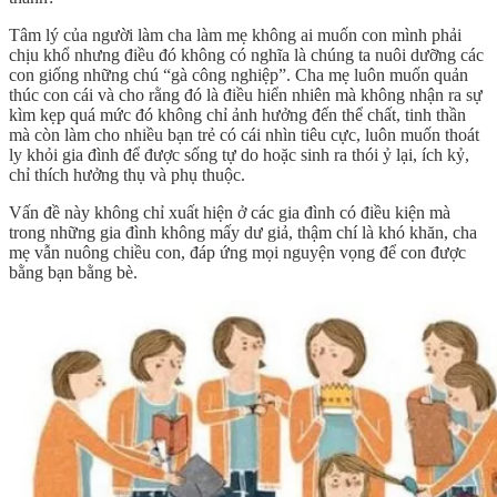
Tâm lý của người làm cha làm mẹ không ai muốn con mình phải
chịu khổ nhưng điều đó không có nghĩa là chúng ta nuôi dưỡng các
con giống những chú “gà công nghiệp”. Cha mẹ luôn muốn quản
thúc con cái và cho rằng đó là điều hiển nhiên mà không nhận ra sự
kìm kẹp quá mức đó không chỉ ảnh hưởng đến thể chất, tinh thần
mà còn làm cho nhiều bạn trẻ có cái nhìn tiêu cực, luôn muốn thoát
ly khỏi gia đình để được sống tự do hoặc sinh ra thói ỷ lại, ích kỷ,
chỉ thích hưởng thụ và phụ thuộc.
Vấn đề này không chỉ xuất hiện ở các gia đình có điều kiện mà
trong những gia đình không mấy dư giả, thậm chí là khó khăn, cha
mẹ vẫn nuông chiều con, đáp ứng mọi nguyện vọng để con được
bằng bạn bằng bè.