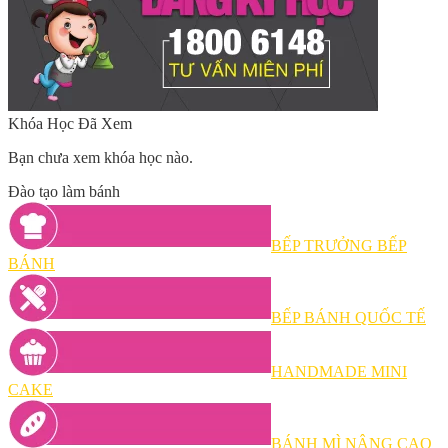
Khóa Học Đã Xem
Bạn chưa xem khóa học nào.
Đào tạo làm bánh
BẾP TRƯỞNG BẾP
BÁNH
BẾP BÁNH QUỐC TẾ
HANDMADE MINI
CAKE
BÁNH MÌ NÂNG CAO