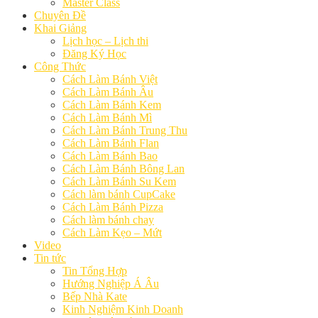
Master Class
Chuyên Đề
Khai Giảng
Lịch học – Lịch thi
Đăng Ký Học
Công Thức
Cách Làm Bánh Việt
Cách Làm Bánh Âu
Cách Làm Bánh Kem
Cách Làm Bánh Mì
Cách Làm Bánh Trung Thu
Cách Làm Bánh Flan
Cách Làm Bánh Bao
Cách Làm Bánh Bông Lan
Cách Làm Bánh Su Kem
Cách làm bánh CupCake
Cách Làm Bánh Pizza
Cách làm bánh chay
Cách Làm Kẹo – Mứt
Video
Tin tức
Tin Tổng Hợp
Hướng Nghiệp Á Âu
Bếp Nhà Kate
Kinh Nghiệm Kinh Doanh