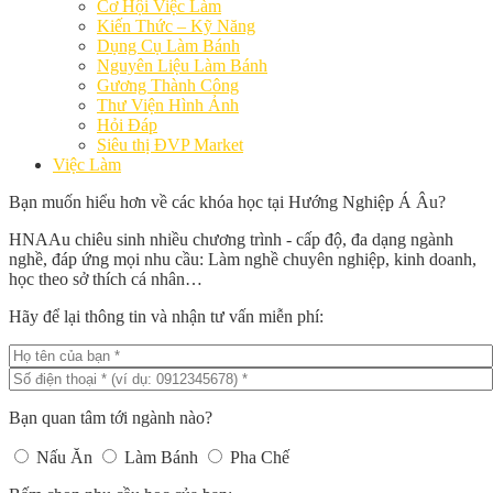
Cơ Hội Việc Làm
Kiến Thức – Kỹ Năng
Dụng Cụ Làm Bánh
Nguyên Liệu Làm Bánh
Gương Thành Công
Thư Viện Hình Ảnh
Hỏi Đáp
Siêu thị ĐVP Market
Việc Làm
Bạn muốn hiểu hơn về các khóa học tại Hướng Nghiệp Á Âu?
HNAAu chiêu sinh nhiều chương trình - cấp độ, đa dạng ngành
nghề, đáp ứng mọi nhu cầu: Làm nghề chuyên nghiệp, kinh doanh,
học theo sở thích cá nhân…
Hãy để lại thông tin và nhận tư vấn miễn phí:
Bạn quan tâm tới ngành nào?
Nấu Ăn
Làm Bánh
Pha Chế