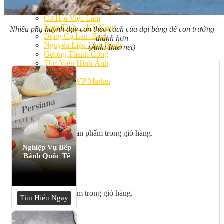
Bếp Nhà Kate
Kinh Nghiệm Kinh Doanh
Cơ Hội Việc Làm
Kiến Thức – Kỹ Năng
Nhiều phụ huynh dạy con theo cách của đại bàng để con trưởng
Dụng Cụ Làm Bánh
thành hơn
Nguyên Liệu Làm Bánh
(Ảnh: Internet)
Gương Thành Công
Thư Viện Hình Ảnh
Hỏi Đáp
Siêu thị ĐVP Market
Việc Làm
Chưa có sản phẩm trong giỏ hàng.
Nghiệp Vụ Bếp
Bánh Quốc Tế
Giỏ hàng
Chưa có sản phẩm trong giỏ hàng.
Tìm Hiểu Ngay