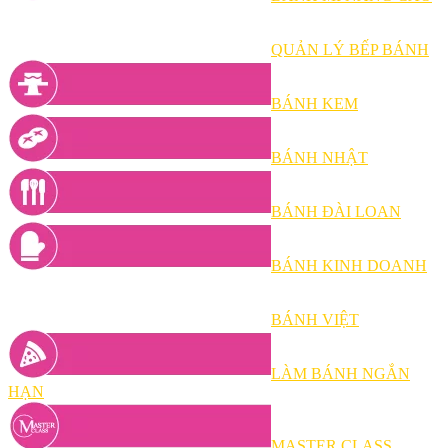
QUẢN LÝ BẾP BÁNH
BÁNH KEM
BÁNH NHẬT
BÁNH ĐÀI LOAN
BÁNH KINH DOANH
BÁNH VIỆT
LÀM BÁNH NGẮN
HẠN
MASTER CLASS