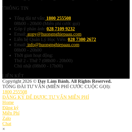
THÔNG TIN
Tổng đài tư vấn:
1800 255508
08h00 - 20h00 (Miễn phí cước gọi)
Góp ý phản ánh:
028 7109 9232
Email:
gopy@huongnghiepaau.com
Liên hệ Quản Lý Học Viên:
028 7300 2672
Email:
info@huongnghiepaau.com
08h00 - 20h00
Thời gian hoạt động:
Thứ 2 - Thứ 7 (08h00 - 20h00)
Chủ nhật (08h00 - 17h00)
LIÊN KẾT
Copyright 2026 ©
Dạy Làm Bánh. All Rights Reserved.
TỔNG ĐÀI TƯ VẤN (MIỄN PHÍ CƯỚC CUỘC GỌI):
1800 255508
ĐĂNG KÝ ĐỂ ĐƯỢC TƯ VẤN MIỄN PHÍ
Home
Đăng ký
Miễn Phí
Zalo
Chat
×