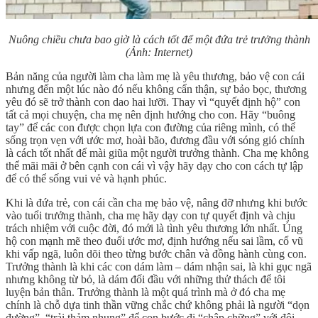
Nuông chiều chưa bao giờ là cách tốt để một đứa trẻ trưởng thành
(Ảnh: Internet)
Bản năng của người làm cha làm mẹ là yêu thương, bảo vệ con cái
nhưng đến một lúc nào đó nếu không cẩn thận, sự bảo bọc, thương
yêu đó sẽ trở thành con dao hai lưỡi. Thay vì “quyết định hộ” con
tất cả mọi chuyện, cha mẹ nên định hướng cho con. Hãy “buông
tay” để các con được chọn lựa con đường của riêng mình, có thể
sống trọn vẹn với ước mơ, hoài bão, đương đầu với sóng gió chính
là cách tốt nhất để mài giũa một người trưởng thành. Cha mẹ không
thể mãi mãi ở bên cạnh con cái vì vậy hãy dạy cho con cách tự lập
để có thể sống vui vẻ và hạnh phúc.
Khi là đứa trẻ, con cái cần cha mẹ bảo vệ, nâng đỡ nhưng khi bước
vào tuổi trưởng thành, cha mẹ hãy dạy con tự quyết định và chịu
trách nhiệm với cuộc đời, đó mới là tình yêu thương lớn nhất. Ủng
hộ con mạnh mẽ theo đuổi ước mơ, định hướng nếu sai lầm, cổ vũ
khi vấp ngã, luôn dõi theo từng bước chân và đồng hành cùng con.
Trưởng thành là khi các con dám làm – dám nhận sai, là khi gục ngã
nhưng không từ bỏ, là dám đối đầu với những thử thách để tôi
luyện bản thân. Trưởng thành là một quá trình mà ở đó cha mẹ
chính là chỗ dựa tinh thần vững chắc chứ không phải là người “dọn
đường”, “trải thảm nhung” để con bước đi “chập chững” với đôi