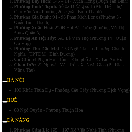
Phường Bảy Hiền:
145 – 147 Xuân Hồng (Quận Tân Bình)
Phường Bình Thạnh:
Số 02 Đường số 1 (Khu Biệt Thự
Chu Văn An - Phường 26 - Quận Bình Thạnh)
Phường Gia Định:
94 - 96 Phan Xích Long (Phường 3 -
Quận Bình Thạnh)
Phường Xuân Hoà:
259B Hai Bà Trưng (Phường Võ Thị
Sáu - Quận 3)
Phường An Hội Tây:
593 Lê Văn Thọ (Phường 14 - Quận
Gò Vấp)
Phường Thủ Dầu Một:
153 Ngô Gia Tự (Phường Chánh
Nghĩa - TPTDM - Bình Dương)
Củ Chi:
53 Phạm Hữu Tâm - Khu phố 3 - X. Tân An Hội
Châu Đức:
22 Nguyễn Văn Trỗi - X. Ngãi Giao (Bà Rịa -
Vũng Tàu)
HÀ NỘI
100 Khúc Thừa Dụ - Phường Cầu Giấy (Phường Dịch Vọng)
HUẾ
88 Ngô Quyền - Phường Thuận Hoá
ĐÀ NẴNG
Phường Cẩm Lệ:
195 – 197 Xô Viết Nghệ Tĩnh (Phường