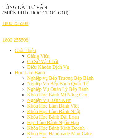
TỔNG ĐÀI TƯ VẤN
(MIỄN PHÍ CƯỚC CUỘC GỌI):
1800 255508
1800 255508
Giới Thiệu
Giảng Viên
Cơ Sở Vật Chất
Điều Khoản Dịch Vụ
Học Làm Bánh
Nghiệp vụ Bếp Trưởng Bếp Bánh
Nghiệp Vụ Bếp Bánh Quốc Tế
Nghiệp Vụ Quản Lý Bếp Bánh
Khóa Học Bánh Mì Nâng Cao
Nghiệp Vụ Bánh Kem
Khóa Học Làm Bánh Việt
Khóa Học Làm Bánh Nhật
Khóa Học Bánh Đài Loan
Học Làm Bánh Ngắn Hạn
Khóa Học Bánh Kinh Doanh
Khóa Học Handmade Mini Cake