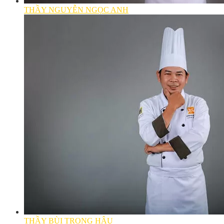
THẦY NGUYỄN NGỌC ANH
THẦY BÙI TRỌNG HẬU