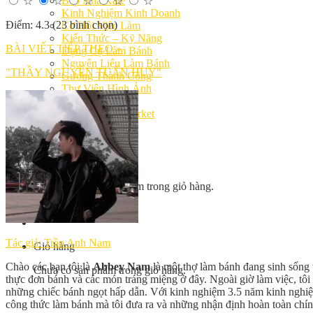
Bếp Nhà Kate
☆
☆
☆
☆
☆
Kinh Nghiệm Kinh Doanh
Điểm: 4.3 (23 bình chọn)
Cơ Hội Việc Làm
Kiến Thức – Kỹ Năng
BÀI VIẾT TIẾP THEO »
Dụng Cụ Làm Bánh
Nguyên Liệu Làm Bánh
"THẦY NGUYỄN TUẤN HUY"
Gương Thành Công
Thư Viện Hình Ảnh
Hỏi Đáp
Siêu thị ĐVP Market
Việc Làm
Chưa có sản phẩm trong giỏ hàng.
Tác giả: Trần Anh Nam
Giỏ hàng
Chào các bạn tôi là
Abbey Nam
là một thợ làm bánh đang sinh sống v
Chưa có sản phẩm trong giỏ hàng.
thực đơn bánh và các món tráng miệng ở đây. Ngoài giờ làm việc, tôi 
những chiếc bánh ngọt hấp dẫn. Với kinh nghiệm 3.5 năm kinh nghiệ
công thức làm bánh mà tôi đưa ra và những nhận định hoàn toàn chí