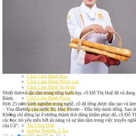
Khóa Học Handmade Mini Cake
Master Class
Chuyên Đề
Khai Giảng
Lịch học – Lịch thi
Đăng Ký Học
Công Thức
Cách Làm Bánh Việt
Cách Làm Bánh Âu
Cách Làm Bánh Kem
Cách Làm Bánh Mì
Cách Làm Bánh Trung Thu
Cách Làm Bánh Flan
Cách Làm Bánh Bao
Cách Làm Bánh Bông Lan
Cách Làm Bánh Su Kem
Cách làm bánh CupCake
Nhiệt tình và tận tâm trong từng buổi dạy, cô Đỗ Thị Huệ đã và đang
Cách Làm Bánh Pizza
Bánh.
Cách làm bánh chay
Hơn 25 năm kinh nghiệm trong nghề, cô đã từng được đào tạo và làm 
Cách Làm Kẹo – Mứt
– Vua đầu bếp của nước Bỉ; Mac Pirotte – Đầu bếp danh tiếng. Sau đ
Video
Không chỉ dừng lại ở những thành tích đáng khâm phục đó, cô Đỗ Th
Tin tức
các học trò yêu mến bởi tài năng và sự tâm tâm trong việc truyền ng
Tin Tổng Hợp
của Cô”.
Hướng Nghiệp Á Âu