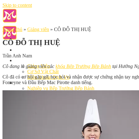
Skip to content
Trang chủ
»
Giảng viên
»
CÔ ĐỖ THỊ HUỆ
CÔ ĐỖ THỊ HUỆ
Trần Anh Nam
Giới Thiệu
Giảng Viên
Cô đang là giảng viên các
khóa Bếp Trưởng Bếp Bánh
tại Hướng Ng
Cơ Sở Vật Chất
Cô đã có cơ hội gặp gỡ, học hỏi và nhận được sự chứng nhận tay ngh
Điều Khoản Dịch Vụ
Fonteyne và Đầu Bếp Mac Pirotte danh tiếng.
Học Làm Bánh
Nghiệp vụ Bếp Trưởng Bếp Bánh
Nghiệp Vụ Bếp Bánh Quốc Tế
Nghiệp Vụ Quản Lý Bếp Bánh
Khóa Học Bánh Mì Nâng Cao
Nghiệp Vụ Bánh Kem
Khóa Học Làm Bánh Việt
Khóa Học Làm Bánh Nhật
Khóa Học Bánh Đài Loan
Học Làm Bánh Ngắn Hạn
Khóa Học Bánh Kinh Doanh