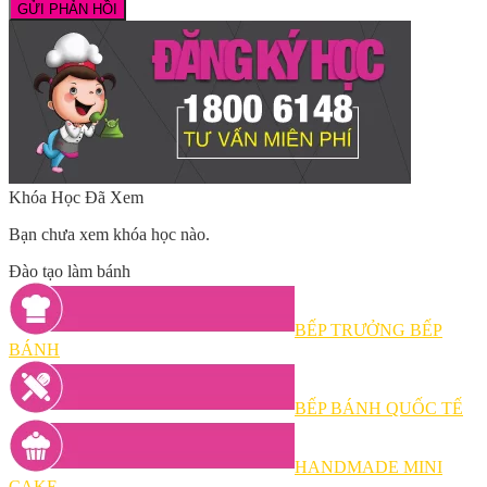
Khóa Học Đã Xem
Bạn chưa xem khóa học nào.
Đào tạo làm bánh
BẾP TRƯỞNG BẾP
BÁNH
BẾP BÁNH QUỐC TẾ
HANDMADE MINI
CAKE