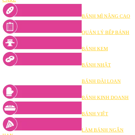
BÁNH MÌ NÂNG CAO
QUẢN LÝ BẾP BÁNH
BÁNH KEM
BÁNH NHẬT
BÁNH ĐÀI LOAN
BÁNH KINH DOANH
BÁNH VIỆT
LÀM BÁNH NGẮN