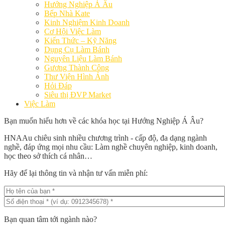
Hướng Nghiệp Á Âu
Bếp Nhà Kate
Kinh Nghiệm Kinh Doanh
Cơ Hội Việc Làm
Kiến Thức – Kỹ Năng
Dụng Cụ Làm Bánh
Nguyên Liệu Làm Bánh
Gương Thành Công
Thư Viện Hình Ảnh
Hỏi Đáp
Siêu thị ĐVP Market
Việc Làm
Bạn muốn hiểu hơn về các khóa học tại Hướng Nghiệp Á Âu?
HNAAu chiêu sinh nhiều chương trình - cấp độ, đa dạng ngành
nghề, đáp ứng mọi nhu cầu: Làm nghề chuyên nghiệp, kinh doanh,
học theo sở thích cá nhân…
Hãy để lại thông tin và nhận tư vấn miễn phí:
Bạn quan tâm tới ngành nào?