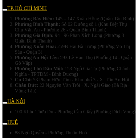
TP. HỒ CHÍ MINH
Phường Bảy Hiền:
145 – 147 Xuân Hồng (Quận Tân Bình)
Phường Bình Thạnh:
Số 02 Đường số 1 (Khu Biệt Thự
Chu Văn An - Phường 26 - Quận Bình Thạnh)
Phường Gia Định:
94 - 96 Phan Xích Long (Phường 3 -
Quận Bình Thạnh)
Phường Xuân Hoà:
259B Hai Bà Trưng (Phường Võ Thị
Sáu - Quận 3)
Phường An Hội Tây:
593 Lê Văn Thọ (Phường 14 - Quận
Gò Vấp)
Phường Thủ Dầu Một:
153 Ngô Gia Tự (Phường Chánh
Nghĩa - TPTDM - Bình Dương)
Củ Chi:
53 Phạm Hữu Tâm - Khu phố 3 - X. Tân An Hội
Châu Đức:
22 Nguyễn Văn Trỗi - X. Ngãi Giao (Bà Rịa -
Vũng Tàu)
HÀ NỘI
100 Khúc Thừa Dụ - Phường Cầu Giấy (Phường Dịch Vọng)
HUẾ
88 Ngô Quyền - Phường Thuận Hoá