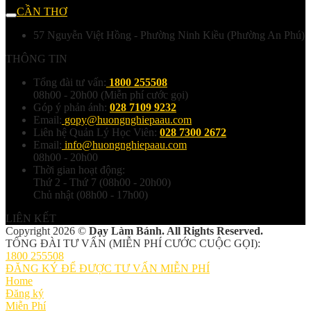
CẦN THƠ
57 Nguyễn Việt Hồng - Phường Ninh Kiều (Phường An Phú)
THÔNG TIN
Tổng đài tư vấn:
1800 255508
08h00 - 20h00 (Miễn phí cước gọi)
Góp ý phản ánh:
028 7109 9232
Email:
gopy@huongnghiepaau.com
Liên hệ Quản Lý Học Viên:
028 7300 2672
Email:
info@huongnghiepaau.com
08h00 - 20h00
Thời gian hoạt động:
Thứ 2 - Thứ 7 (08h00 - 20h00)
Chủ nhật (08h00 - 17h00)
LIÊN KẾT
Copyright 2026 ©
Dạy Làm Bánh. All Rights Reserved.
TỔNG ĐÀI TƯ VẤN (MIỄN PHÍ CƯỚC CUỘC GỌI):
1800 255508
ĐĂNG KÝ ĐỂ ĐƯỢC TƯ VẤN MIỄN PHÍ
Home
Đăng ký
Miễn Phí