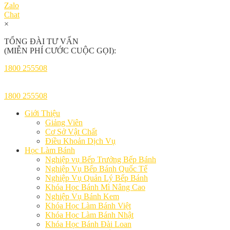
Zalo
Chat
×
TỔNG ĐÀI TƯ VẤN
(MIỄN PHÍ CƯỚC CUỘC GỌI):
1800 255508
1800 255508
Giới Thiệu
Giảng Viên
Cơ Sở Vật Chất
Điều Khoản Dịch Vụ
Học Làm Bánh
Nghiệp vụ Bếp Trưởng Bếp Bánh
Nghiệp Vụ Bếp Bánh Quốc Tế
Nghiệp Vụ Quản Lý Bếp Bánh
Khóa Học Bánh Mì Nâng Cao
Nghiệp Vụ Bánh Kem
Khóa Học Làm Bánh Việt
Khóa Học Làm Bánh Nhật
Khóa Học Bánh Đài Loan