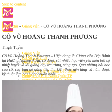
Skip to content
Trang chủ
»
Giảng viên
»
CÔ VŨ HOÀNG THANH PHƯƠNG
CÔ VŨ HOÀNG THANH PHƯƠNG
Thanh Tuyền
Giới Thiệu
Giảng Viên
Cô Vũ Hoàng Thanh Phương – Hiện đang là Giảng viên Bếp Bánh
Cơ Sở Vật Chất
tại Hướng Nghiệp Á Âu, cô được rất nhiều học viên yêu mến bởi sự
Điều Khoản Dịch Vụ
nhiệt huyết và lối giảng dạy trẻ trung, sáng tạo. Qua những bài học
Học Làm Bánh
của cô, các bạn dễ dàng tiếp thu kiến thức nền tảng và nắm được
Nghiệp vụ Bếp Trưởng Bếp Bánh
kỹ thuật làm bánh đạt chuẩn nhất.
Nghiệp Vụ Bếp Bánh Quốc Tế
Nghiệp Vụ Quản Lý Bếp Bánh
Khóa Học Bánh Mì Nâng Cao
Nghiệp Vụ Bánh Kem
Khóa Học Làm Bánh Việt
Khóa Học Làm Bánh Nhật
Khóa Học Bánh Đài Loan
Học Làm Bánh Ngắn Hạn
Khóa Học Bánh Kinh Doanh