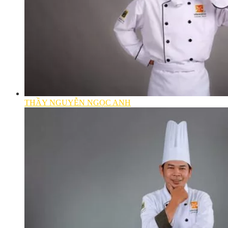
THẦY NGUYỄN NGỌC ANH