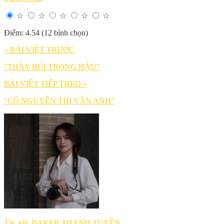
☆
☆
☆
☆
☆
Điểm: 4.54 (12 bình chọn)
« BÀI VIẾT TRƯỚC
"THẦY BÙI TRỌNG HẬU"
BÀI VIẾT TIẾP THEO »
"CÔ NGUYỄN THỊ VÂN ANH"
Tác giả: BAKER THANH TUYỀN