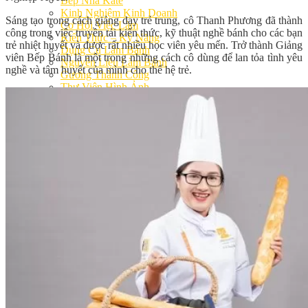
Bếp Nhà Kate
Kinh Nghiệm Kinh Doanh
Sáng tạo trong cách giảng dạy trẻ trung, cô Thanh Phương đã thành
Cơ Hội Việc Làm
công trong việc truyền tải kiến thức, kỹ thuật nghề bánh cho các bạn
Kiến Thức – Kỹ Năng
trẻ nhiệt huyết và được rất nhiều học viên yêu mến. Trở thành Giảng
Dụng Cụ Làm Bánh
viên Bếp Bánh là một trong những cách cô dùng để lan tỏa tình yêu
Nguyên Liệu Làm Bánh
nghề và tâm huyết của mình cho thế hệ trẻ.
Gương Thành Công
Thư Viện Hình Ảnh
Hỏi Đáp
Siêu thị ĐVP Market
Việc Làm
Chưa có sản phẩm trong giỏ hàng.
Giỏ hàng
Chưa có sản phẩm trong giỏ hàng.