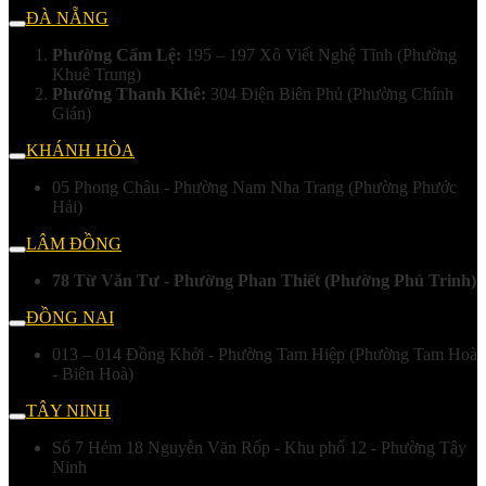
ĐÀ NẴNG
Phường Cẩm Lệ:
195 – 197 Xô Viết Nghệ Tĩnh (Phường
Khuê Trung)
Phường Thanh Khê:
304 Điện Biên Phủ (Phường Chính
Gián)
KHÁNH HÒA
05 Phong Châu - Phường Nam Nha Trang (Phường Phước
Hải)
LÂM ĐỒNG
78 Từ Văn Tư - Phường Phan Thiết (Phường Phú Trinh)
ĐỒNG NAI
013 – 014 Đồng Khởi - Phường Tam Hiệp (Phường Tam Hoà
- Biên Hoà)
TÂY NINH
Số 7 Hẻm 18 Nguyễn Văn Rốp - Khu phố 12 - Phường Tây
Ninh