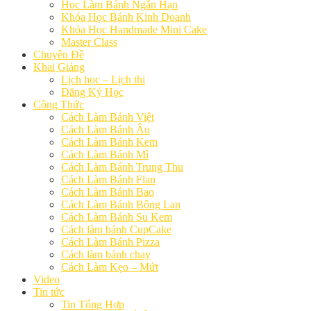
Học Làm Bánh Ngắn Hạn
Khóa Học Bánh Kinh Doanh
Khóa Học Handmade Mini Cake
Master Class
Chuyên Đề
Khai Giảng
Lịch học – Lịch thi
Đăng Ký Học
Công Thức
Cách Làm Bánh Việt
Cách Làm Bánh Âu
Cách Làm Bánh Kem
Cách Làm Bánh Mì
Cách Làm Bánh Trung Thu
Cách Làm Bánh Flan
Cách Làm Bánh Bao
Cách Làm Bánh Bông Lan
Cách Làm Bánh Su Kem
Cách làm bánh CupCake
Cách Làm Bánh Pizza
Cách làm bánh chay
Cách Làm Kẹo – Mứt
Video
Tin tức
Tin Tổng Hợp