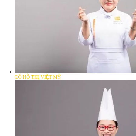
CÔ HỒ THỊ VIỆT MỸ