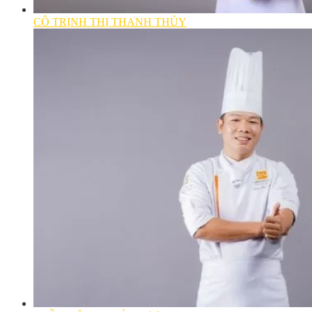
CÔ TRỊNH THỊ THANH THỦY