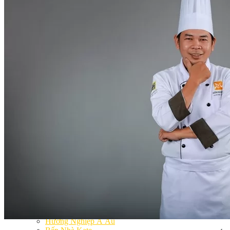
Khóa Học Handmade Mini Cake
Master Class
Chuyên Đề
Khai Giảng
Lịch học – Lịch thi
Đăng Ký Học
Công Thức
Cách Làm Bánh Việt
Cách Làm Bánh Âu
Cách Làm Bánh Kem
Cách Làm Bánh Mì
Cách Làm Bánh Trung Thu
Cách Làm Bánh Flan
Cách Làm Bánh Bao
Cách Làm Bánh Bông Lan
Cách Làm Bánh Su Kem
Cách làm bánh CupCake
Cách Làm Bánh Pizza
Cách làm bánh chay
Cách Làm Kẹo – Mứt
Video
Tin tức
Tin Tổng Hợp
Hướng Nghiệp Á Âu