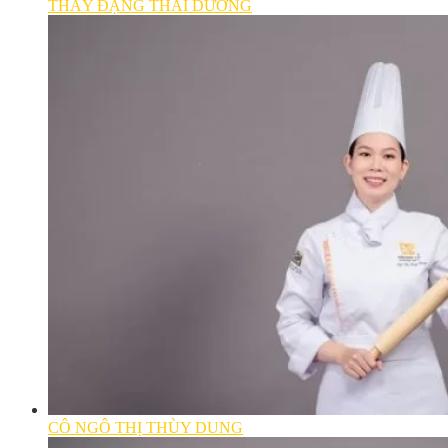
THẦY ĐẶNG THÁI DƯƠNG
CÔ NGÔ THỊ THÙY DUNG