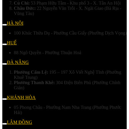
Củ Chi:
53 Phạm Hữu Tâm - Khu phố 3 - X. Tân An Hội
Châu Đức:
22 Nguyễn Văn Trỗi - X. Ngãi Giao (Bà Rịa -
Vũng Tàu)
HÀ NỘI
100 Khúc Thừa Dụ - Phường Cầu Giấy (Phường Dịch Vọng)
HUẾ
88 Ngô Quyền - Phường Thuận Hoá
ĐÀ NẴNG
Phường Cẩm Lệ:
195 – 197 Xô Viết Nghệ Tĩnh (Phường
Khuê Trung)
Phường Thanh Khê:
304 Điện Biên Phủ (Phường Chính
Gián)
KHÁNH HÒA
05 Phong Châu - Phường Nam Nha Trang (Phường Phước
Hải)
LÂM ĐỒNG