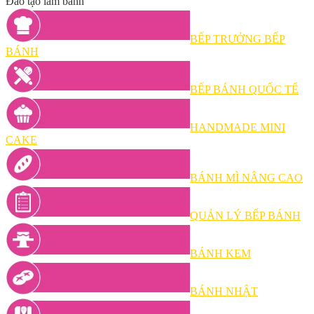
Đào tạo làm bánh
BẾP TRƯỞNG BẾP
BÁNH
BẾP BÁNH QUỐC TẾ
HANDMADE MINI
CAKE
BÁNH MÌ NÂNG CAO
QUẢN LÝ BẾP BÁNH
BÁNH KEM
BÁNH NHẬT