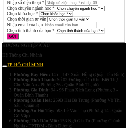
Nhập số điện thoại *
Chọn chuyên ngành học *
Chọn khóa học *
Chọn thời gian tư vấn
Nhập email của bạn
Chọn tỉnh thành của bạn *
HƯỚNG NGHIỆP Á ÂU
Hệ Thống Chi Nhánh
TP. HỒ CHÍ MINH
Phường Bảy Hiền:
145 – 147 Xuân Hồng (Quận Tân Bình)
Phường Bình Thạnh:
Số 02 Đường số 1 (Khu Biệt Thự
Chu Văn An - Phường 26 - Quận Bình Thạnh)
Phường Gia Định:
94 - 96 Phan Xích Long (Phường 3 -
Quận Bình Thạnh)
Phường Xuân Hoà:
259B Hai Bà Trưng (Phường Võ Thị
Sáu - Quận 3)
Phường An Hội Tây:
593 Lê Văn Thọ (Phường 14 - Quận
Gò Vấp)
Phường Thủ Dầu Một:
153 Ngô Gia Tự (Phường Chánh
Nghĩa - TPTDM - Bình Dương)