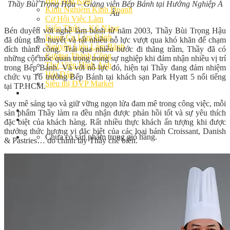
Bếp Nhà Kate
Thầy Bùi Trọng Hậu – Giảng viên Bếp Bánh tại Hướng Nghiệp Á
Kinh Nghiệm Kinh Doanh
Âu
Cơ Hội Việc Làm
Kiến Thức – Kỹ Năng
Bén duyên với nghề làm bánh từ năm 2003, Thầy Bùi Trọng Hậu
Dụng Cụ Làm Bánh
đã dùng tâm huyết và rất nhiều nỗ lực vượt qua khó khăn để chạm
Nguyên Liệu Làm Bánh
đích thành công. Trải qua nhiều bước đi thăng trầm, Thầy đã có
Gương Thành Công
những cột mốc quan trọng trong sự nghiệp khi đảm nhận nhiều vị trí
Thư Viện Hình Ảnh
trong Bếp Bánh. Và với nỗ lực đó, hiện tại Thầy đang đảm nhiệm
Hỏi Đáp
chức vụ Tổ trưởng Bếp Bánh tại khách sạn Park Hyatt 5 nổi tiếng
Siêu thị ĐVP Market
tại TP.HCM.
Việc Làm
Say mê sáng tạo và giữ vững ngọn lửa đam mê trong công việc, mỗi
sản phẩm Thầy làm ra đều nhận được phản hồi tốt và sự yêu thích
đặc biệt của khách hàng. Rất nhiều thực khách ấn tượng khi được
thưởng thức hương vị đặc biệt của các loại bánh Croissant, Danish
Chưa có sản phẩm trong giỏ hàng.
& Pastries… do chính tay Thầy chế biến.
Giỏ hàng
Chưa có sản phẩm trong giỏ hàng.