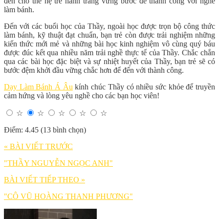
đến cho thế hệ trẻ hành trang vững bước để thành công với nghề
làm bánh.
Đến với các buổi học của Thầy, ngoài học được trọn bộ công thức
làm bánh, kỹ thuật đạt chuẩn, bạn trẻ còn được trải nghiệm những
kiến thức mới mẻ và những bài học kinh nghiệm vô cùng quý báu
được đúc kết qua nhiều năm trải nghề thực tế của Thầy. Chắc chắn
qua các bài học đặc biệt và sự nhiệt huyết của Thầy, bạn trẻ sẽ có
bước đệm khởi đầu vững chắc hơn để đến với thành công.
Dạy Làm Bánh Á Âu
kính chúc Thầy có nhiều sức khỏe để truyền
cảm hứng và lòng yêu nghề cho các bạn học viên!
☆
☆
☆
☆
☆
Điểm: 4.45 (13 bình chọn)
« BÀI VIẾT TRƯỚC
"THẦY NGUYỄN NGỌC ANH"
BÀI VIẾT TIẾP THEO »
"CÔ VŨ HOÀNG THANH PHƯƠNG"