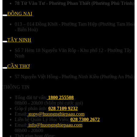
78 Từ Văn Tư - Phường Phan Thiết (Phường Phú Trinh)
ĐỒNG NAI
013 – 014 Đồng Khởi - Phường Tam Hiệp (Phường Tam Hoà
- Biên Hoà)
TÂY NINH
Số 7 Hẻm 18 Nguyễn Văn Rốp - Khu phố 12 - Phường Tây
Ninh
CẦN THƠ
57 Nguyễn Việt Hồng - Phường Ninh Kiều (Phường An Phú)
THÔNG TIN
Tổng đài tư vấn:
1800 255508
08h00 - 20h00 (Miễn phí cước gọi)
Góp ý phản ánh:
028 7109 9232
Email:
gopy@huongnghiepaau.com
Liên hệ Quản Lý Học Viên:
028 7300 2672
Email:
info@huongnghiepaau.com
08h00 - 20h00
Thời gian hoạt động: