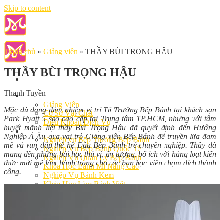
Skip to content
Trang chủ
»
Giảng viên
»
THẦY BÙI TRỌNG HẬU
THẦY BÙI TRỌNG HẬU
Thanh Tuyền
Giới Thiệu
Giảng Viên
Mặc dù đang đảm nhiệm vị trí Tổ Trưởng Bếp Bánh tại khách sạn
Cơ Sở Vật Chất
Park Hyatt 5 sao cao cấp tại Trung tâm TP.HCM, nhưng với tâm
Điều Khoản Dịch Vụ
huyết mãnh liệt thầy Bùi Trọng Hậu đã quyết định đến Hướng
Học Làm Bánh
Nghiệp Á Âu qua vai trò Giảng viên Bếp Bánh để truyền lửa đam
Nghiệp vụ Bếp Trưởng Bếp Bánh
mê và vun đắp thế hệ Đầu Bếp Bánh trẻ chuyên nghiệp. Thầy đã
Nghiệp Vụ Bếp Bánh Quốc Tế
mang đến những bài học thú vị, ấn tượng, bổ ích với hàng loạt kiến
Nghiệp Vụ Quản Lý Bếp Bánh
thức mới mẻ làm hành trang cho các bạn học viên chạm đích thành
Khóa Học Bánh Mì Nâng Cao
công.
Nghiệp Vụ Bánh Kem
Khóa Học Làm Bánh Việt
Khóa Học Làm Bánh Nhật
Khóa Học Bánh Đài Loan
Học Làm Bánh Ngắn Hạn
Khóa Học Bánh Kinh Doanh