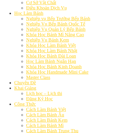
Cơ Sở Vật Chất
Điều Khoản Dịch Vụ
Học Làm Bánh
Nghiệp vụ Bếp Trưởng Bếp Bánh
Nghiệp Vụ Bếp Bánh Quốc Tế
Nghiệp Vụ Quản Lý Bếp Bánh
Khóa Học Bánh Mì Nâng Cao
Nghiệp Vụ Bánh Kem
Khóa Học Làm Bánh Việt
Khóa Học Làm Bánh Nhật
Khóa Học Bánh Đài Loan
Học Làm Bánh Ngắn Hạn
Khóa Học Bánh Kinh Doanh
Khóa Học Handmade Mini Cake
Master Class
Chuyên Đề
Khai Giảng
Lịch học – Lịch thi
Đăng Ký Học
Công Thức
Cách Làm Bánh Việt
Cách Làm Bánh Âu
Cách Làm Bánh Kem
Cách Làm Bánh Mì
Cách Làm Bánh Trung Thu