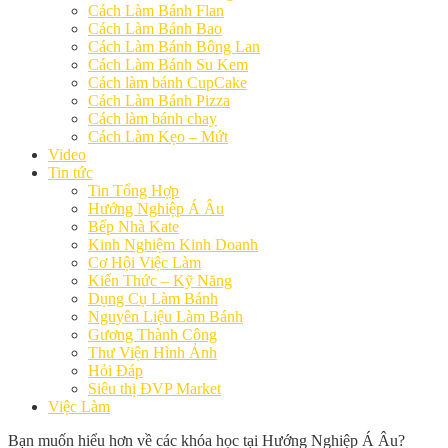
Cách Làm Bánh Flan
Cách Làm Bánh Bao
Cách Làm Bánh Bông Lan
Cách Làm Bánh Su Kem
Cách làm bánh CupCake
Cách Làm Bánh Pizza
Cách làm bánh chay
Cách Làm Kẹo – Mứt
Video
Tin tức
Tin Tổng Hợp
Hướng Nghiệp Á Âu
Bếp Nhà Kate
Kinh Nghiệm Kinh Doanh
Cơ Hội Việc Làm
Kiến Thức – Kỹ Năng
Dụng Cụ Làm Bánh
Nguyên Liệu Làm Bánh
Gương Thành Công
Thư Viện Hình Ảnh
Hỏi Đáp
Siêu thị ĐVP Market
Việc Làm
Bạn muốn hiểu hơn về các khóa học tại Hướng Nghiệp Á Âu?