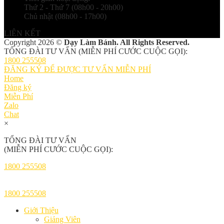
Thứ 2 - Thứ 7 (08h00 - 20h00)
Chủ nhật (08h00 - 17h00)
LIÊN KẾT
Copyright 2026 ©
Dạy Làm Bánh. All Rights Reserved.
TỔNG ĐÀI TƯ VẤN (MIỄN PHÍ CƯỚC CUỘC GỌI):
1800 255508
ĐĂNG KÝ ĐỂ ĐƯỢC TƯ VẤN MIỄN PHÍ
Home
Đăng ký
Miễn Phí
Zalo
Chat
×
TỔNG ĐÀI TƯ VẤN
(MIỄN PHÍ CƯỚC CUỘC GỌI):
1800 255508
1800 255508
Giới Thiệu
Giảng Viên