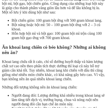
bột mì, bột gạo, bột chiên giòn. Công dụng của những loại bột này
là giúp cho thành phẩm vàng giòn lâu hơn và để lâu không bị ỉu.
Một số lưu ý khi dùng bột như sau:
Bột chiên giòn: 100 gram bột ứng với 500 gram khoai lang.
Bột năng hoặc bột mì: 50 – 100 gram bột ứng với 2 – 3 củ
khoai.
Hỗn hợp bột mì và bột gạo: 100 gram bột mì trộn cùng 100
gram bột gạo ứng với 700 gram khoai.
Ăn khoai lang chiên có béo không? Những ai không
nên ăn?
Khoai lang chứa rất ít calo, chỉ số đường huyết thấp và hàm lượng
chất xơ cao nên theo phân tích thực dưỡng thì loại củ này hỗ trợ
giảm cân khá tốt. Tuy nhiên, khoai lang khi chiên với dầu thì cũng
giống như nhiều món chiên khác, có khả năng gây béo cao. Vì vậy,
bạn không nên ăn quá nhiều khoai lang chiên.
Những đối tượng không nên ăn khoai lang chiên:
Người đang đói: Lượng đường khá nhiều trong khoai lang sẽ
làm tăng tiết dịch vị, trướng bụng, chua và nóng ruột nên
người đang đói cần hạn chế ăn món này.