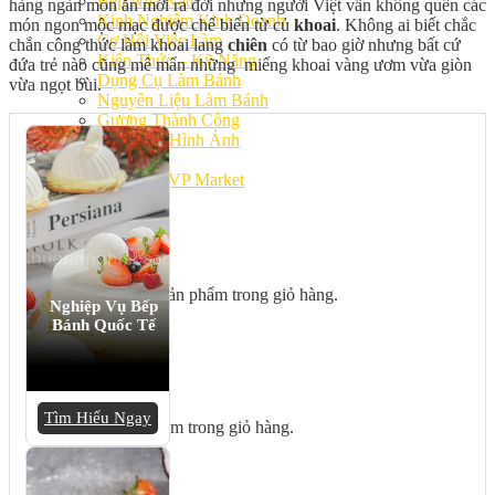
Bếp Nhà Kate
hàng ngàn món ăn mới ra đời nhưng người Việt vẫn không quên các
Kinh Nghiệm Kinh Doanh
món ngon mộc mạc được chế biến từ củ
khoai
. Không ai biết chắc
Cơ Hội Việc Làm
chắn công thức làm khoai lang
chiên
có từ bao giờ nhưng bất cứ
Kiến Thức – Kỹ Năng
đứa trẻ nào cũng mê mẩn những miếng khoai vàng ươm vừa giòn
Dụng Cụ Làm Bánh
vừa ngọt bùi.
Nguyên Liệu Làm Bánh
Gương Thành Công
Thư Viện Hình Ảnh
Hỏi Đáp
Siêu thị ĐVP Market
Việc Làm
Chưa có sản phẩm trong giỏ hàng.
Nghiệp Vụ Bếp
Bánh Quốc Tế
Giỏ hàng
Tìm Hiểu Ngay
Chưa có sản phẩm trong giỏ hàng.