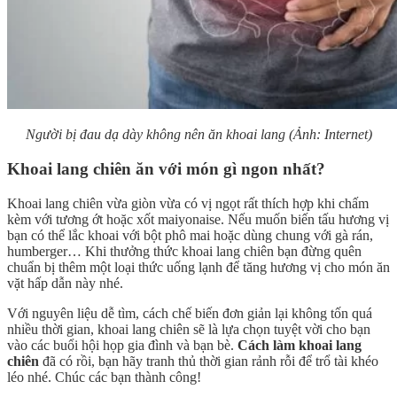
Người bị đau dạ dày không nên ăn khoai lang (Ảnh: Internet)
Khoai lang chiên ăn với món gì ngon nhất?
Khoai lang chiên vừa giòn vừa có vị ngọt rất thích hợp khi chấm
kèm với tương ớt hoặc xốt maiyonaise. Nếu muốn biến tấu hương vị
bạn có thể lắc khoai với bột phô mai hoặc dùng chung với gà rán,
humberger… Khi thưởng thức khoai lang chiên bạn đừng quên
chuẩn bị thêm một loại thức uống lạnh để tăng hương vị cho món ăn
vặt hấp dẫn này nhé.
Với nguyên liệu dễ tìm, cách chế biến đơn giản lại không tốn quá
nhiều thời gian, khoai lang chiên sẽ là lựa chọn tuyệt vời cho bạn
vào các buổi hội họp gia đình và bạn bè.
Cách làm khoai lang
chiên
đã có rồi, bạn hãy tranh thủ thời gian rảnh rỗi để trổ tài khéo
léo nhé. Chúc các bạn thành công!