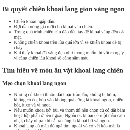
Bí quyết chiên khoai lang giòn vàng ngon
Chiên khoai ngập đầu.
Đợi dầu nóng già mới cho khoai vào chiên.
Trong quá trình chiên cần đảo đều tay để khoai vàng đều các
mặt.
Không chiên khoai trên lửa quá lớn vì sẽ khiến khoai dễ bị
cháy.
Khi thấy khoai đã vàng đẹp như mong muốn thì vớt ra ngay
vì càng chiên lâu khoai sẽ càng sậm màu.
Tìm hiểu về món ăn vặt khoai lang chiên
Mẹo chọn khoai lang ngon
Những củ khoai thuôn dài hoặc tròn lẳn, không bị hõm,
không có éo, bóp vào không quá cứng là khoai ngon, nhiều
bột, ít xơ và vị ngọt.
Nếu muốn khoai bở, bùi và thơm thì nên chọn củ có đất bám
hoặc lớp phấn ở bên ngoài. Ngoài ra, khoai có ruột màu cam
nhạt, chảy nhựa khi cắt ra cũng là khoai bở và ngon.
Khoai lang có màu đỏ ngả tím, ngoài vỏ có vết kéo mật là