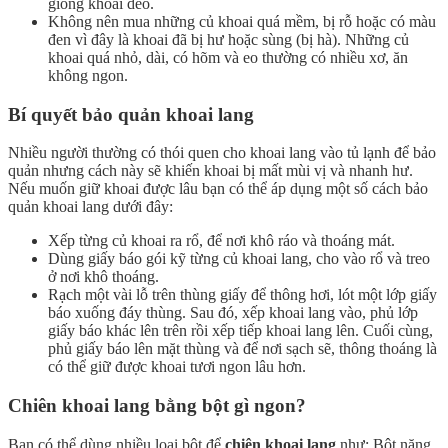
giống khoai dẻo.
Không nên mua những củ khoai quá mềm, bị rỗ hoặc có màu
đen vì đây là khoai đã bị hư hoặc sùng (bị hà). Những củ
khoai quá nhỏ, dài, có hõm và eo thường có nhiều xơ, ăn
không ngon.
Bí quyết bảo quản khoai lang
Nhiều người thường có thói quen cho khoai lang vào tủ lạnh để bảo
quản nhưng cách này sẽ khiến khoai bị mất mùi vị và nhanh hư.
Nếu muốn giữ khoai được lâu bạn có thể áp dụng một số cách bảo
quản khoai lang dưới đây:
Xếp từng củ khoai ra rổ, để nơi khô ráo và thoáng mát.
Dùng giấy báo gói kỹ từng củ khoai lang, cho vào rổ và treo
ở nơi khô thoáng.
Rạch một vài lỗ trên thùng giấy để thông hơi, lót một lớp giấy
báo xuống đáy thùng. Sau đó, xếp khoai lang vào, phủ lớp
giấy báo khác lên trên rồi xếp tiếp khoai lang lên. Cuối cùng,
phủ giấy báo lên mặt thùng và để nơi sạch sẽ, thông thoáng là
có thể giữ được khoai tươi ngon lâu hơn.
Chiên khoai lang bằng bột gì ngon?
Bạn có thể dùng nhiều loại bột để
chiên khoai lang
như: Bột năng,