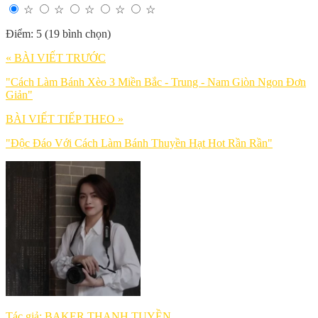
☆
☆
☆
☆
☆
Điểm: 5 (19 bình chọn)
« BÀI VIẾT TRƯỚC
"Cách Làm Bánh Xèo 3 Miền Bắc - Trung - Nam Giòn Ngon Đơn
Giản"
BÀI VIẾT TIẾP THEO »
"Độc Đáo Với Cách Làm Bánh Thuyền Hạt Hot Rần Rần"
Tác giả: BAKER THANH TUYỀN