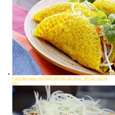
Cách làm bánh xèo bằng bột pha sẵn ngon “hết sảy con bà
bảy”