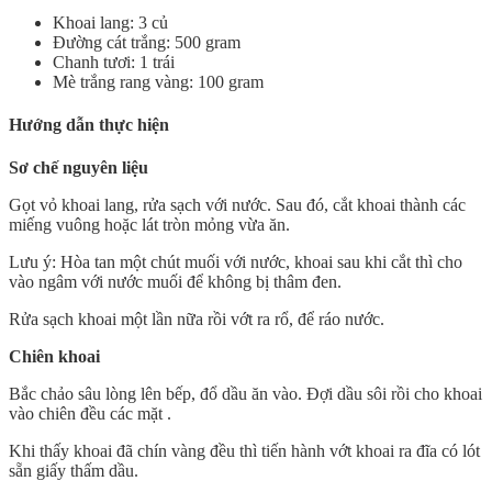
Khoai lang: 3 củ
Đường cát trắng: 500 gram
Chanh tươi: 1 trái
Mè trắng rang vàng: 100 gram
Hướng dẫn thực hiện
Sơ chế nguyên liệu
Gọt vỏ khoai lang, rửa sạch với nước. Sau đó, cắt khoai thành các
miếng vuông hoặc lát tròn mỏng vừa ăn.
Lưu ý: Hòa tan một chút muối với nước, khoai sau khi cắt thì cho
vào ngâm với nước muối để không bị thâm đen.
Rửa sạch khoai một lần nữa rồi vớt ra rổ, để ráo nước.
Chiên khoai
Bắc chảo sâu lòng lên bếp, đổ dầu ăn vào. Đợi dầu sôi rồi cho khoai
vào chiên đều các mặt .
Khi thấy khoai đã chín vàng đều thì tiến hành vớt khoai ra đĩa có lót
sẵn giấy thấm dầu.