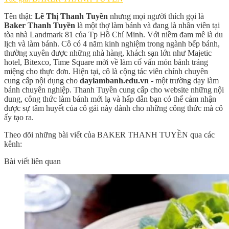
Tên thật:
Lê Thị Thanh Tuyền
nhưng mọi người thích gọi là
Baker Thanh Tuyền
là một thợ làm bánh và đang là nhân viên tại
tòa nhà Landmark 81 của Tp Hồ Chí Minh. Với niềm đam mê là du
lịch và làm bánh. Cô có 4 năm kinh nghiệm trong ngành bếp bánh,
thường xuyên được những nhà hàng, khách sạn lớn như Majetic
hotel, Bitexco, Time Square mời về làm cố vấn món bánh tráng
miệng cho thực đơn. Hiện tại, cô là cộng tác viên chính chuyên
cung cấp nội dụng cho
daylambanh.edu.vn
- một trường dạy làm
bánh chuyên nghiệp. Thanh Tuyền cung cấp cho website những nội
dung, công thức làm bánh mới lạ và hấp dẫn bạn có thể cảm nhận
được sự tâm huyết của cô gái này dành cho những công thức mà cô
ấy tạo ra.
Theo dõi những bài viết của BAKER THANH TUYỀN qua các
kênh:
Bài viết liên quan