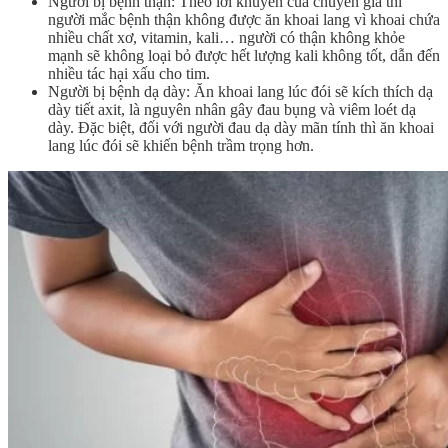
Người bị bệnh thận: Theo lời khuyên của chuyên gia thì
người mắc bệnh thận không được ăn khoai lang vì khoai chứa
nhiều chất xơ, vitamin, kali… người có thận không khỏe
mạnh sẽ không loại bỏ được hết lượng kali không tốt, dẫn đến
nhiều tác hại xấu cho tim.
Người bị bệnh dạ dày: Ăn khoai lang lúc đói sẽ kích thích dạ
dày tiết axit, là nguyên nhân gây đau bụng và viêm loét dạ
dày. Đặc biệt, đối với người đau dạ dày mãn tính thì ăn khoai
lang lúc đói sẽ khiến bệnh trầm trọng hơn.