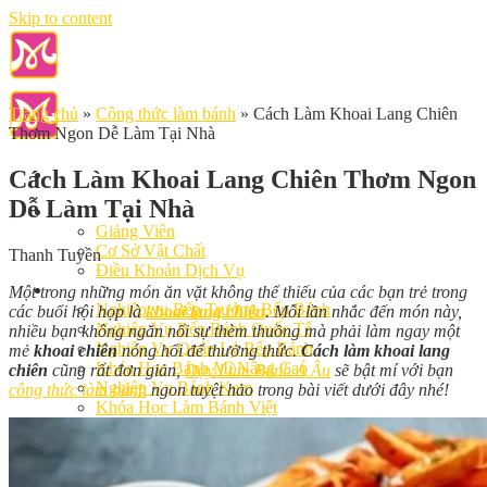
Skip to content
Trang chủ
»
Công thức làm bánh
»
Cách Làm Khoai Lang Chiên
Thơm Ngon Dễ Làm Tại Nhà
Cách Làm Khoai Lang Chiên Thơm Ngon
Dễ Làm Tại Nhà
Giới Thiệu
Giảng Viên
Cơ Sở Vật Chất
Thanh Tuyền
Điều Khoản Dịch Vụ
Học Làm Bánh
Một trong những món ăn vặt không thể thiếu của các bạn trẻ trong
Nghiệp vụ Bếp Trưởng Bếp Bánh
các buổi hội họp là
khoai lang chiên
. Mỗi lần nhắc đến món này,
Nghiệp Vụ Bếp Bánh Quốc Tế
nhiều bạn không ngăn nổi sự thèm thuồng mà phải làm ngay một
Nghiệp Vụ Quản Lý Bếp Bánh
mẻ
khoai chiên
nóng hổi để thưởng thức.
Cách làm khoai lang
Khóa Học Bánh Mì Nâng Cao
chiên
cũng rất đơn giản,
Dạy Làm Bánh Á Âu
sẽ bật mí với bạn
Nghiệp Vụ Bánh Kem
công thức làm bánh
ngon tuyệt hảo trong bài viết dưới đây nhé!
Khóa Học Làm Bánh Việt
Khóa Học Làm Bánh Nhật
Khóa Học Bánh Đài Loan
Học Làm Bánh Ngắn Hạn
Khóa Học Bánh Kinh Doanh