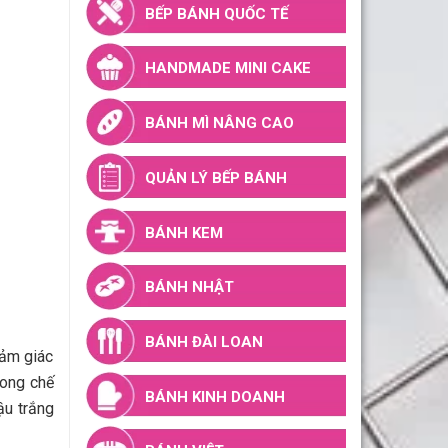
vì những thành phần dinh dưỡng và những công
 tấu với loại ngũ cốc này, mứt đậu trắng có vị
thử nghiệm
công thức làm mứt
đậu trắng thật đơn