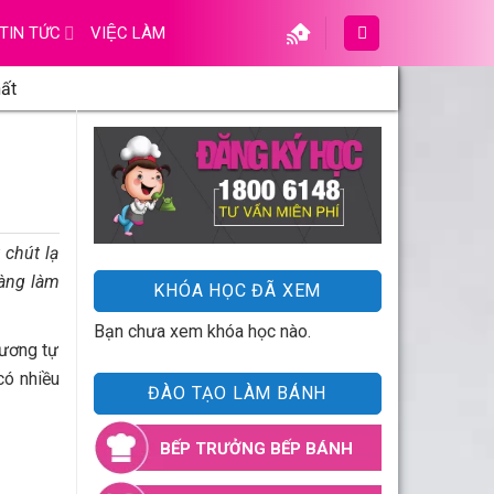
gày tết thêm hương vị. Cách làm mứt đậu
hay hạt đậu nên và có chấm đen nhìn tựa như mắt
ơ, canxi, vitamin A…