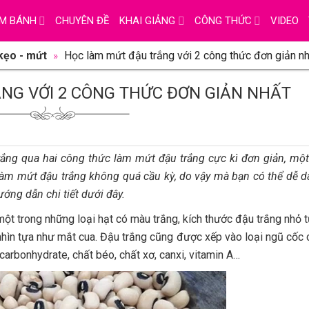
 đậu trắng với 2 công thức đơn giản nhất
n giản nhất
ức làm mứt đậu trắng cực kì đơn giản, một chút lạ miệng sẽ làm cho n
 này với những bước làm cơ bản được hướng dẫn chi tiết dưới đây.
i hạt có màu trắng, kích thước đậu trắng nhỏ tương tự như hạt đậu đỏ 
ng, trong đậu trắng có calo. Protein, carbonhydrate, chất béo, chất x