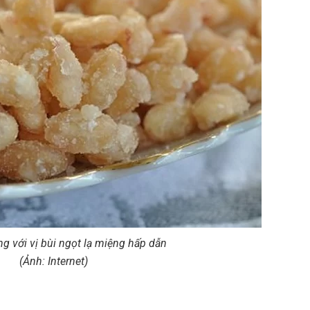
Mứt đậu trắng với vị bùi ngọt lạ miệng hấp dẫn
(Ảnh: Internet)
hau, mẩy, căng đều để món mứt được đẹp mắt và ngon nhất nhé. Đường tr
hơn thì bạn sẽ chia theo tỉ lệ chính xác để món mứt thêm thơm ngon, đ