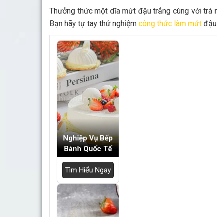
Bếp Nhà Kate
Kinh Nghiệm Kinh Doanh
Cơ Hội Việc Làm
Kiến Thức – Kỹ Năng
Dụng Cụ Làm Bánh
Nguyên Liệu Làm Bánh
Gương Thành Công
Nghiệp Vụ Bếp
Bánh Quốc Tế
Thư Viện Hình Ảnh
Hỏi Đáp
Siêu thị ĐVP Market
Việc Làm
Tìm Hiểu Ngay
Chưa có sản phẩm trong giỏ hàng.
Giỏ hàng
Chưa có sản phẩm trong giỏ hàng.
Bánh Âu Cơ Bản