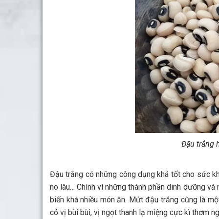
Khóa Học Handmade Mini Cake
Master Class
Chuyên Đề
Khai Giảng
Lịch học – Lịch thi
Đăng Ký Học
Công Thức
Cách Làm Bánh Việt
Cách Làm Bánh Âu
Cách Làm Bánh Kem
Cách Làm Bánh Mì
Cách Làm Bánh Trung Thu
Cách Làm Bánh Flan
Cách Làm Bánh Bao
Đậu trắng có những công dụng khá tốt cho sức khỏe như chữa cao hu
Cách Làm Bánh Bông Lan
dụng của đậu trắng mà loại đậu này được sử dụng trong chế biến khá 
Cách Làm Bánh Su Kem
bùi bùi, vị ngọt thanh lạ miệng cực kì thơm ngon và hấp dẫn.
Cách làm bánh CupCake
Cách Làm Bánh Pizza
Thưởng thức một dĩa mứt đậu trắng cùng với trà nóng cũng quây quần
Cách làm bánh chay
giản với những hướng dẫn chi tiết dưới đây nhé.
Cách Làm Kẹo – Mứt
Video
Tin tức
Tin Tổng Hợp
Hướng Nghiệp Á Âu