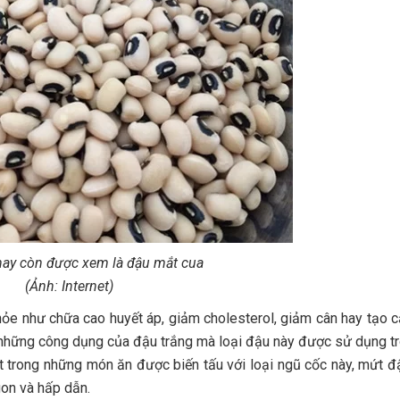
Đậu trắng hay còn được xem là đậu mắt cua
(Ảnh: Internet)
yết áp, giảm cholesterol, giảm cân hay tạo cảm giác no lâu… Chính 
nhiều món ăn. Mứt đậu trắng cũng là một trong những món ăn được biến
 bên nhau tận hưởng hương vị ngày tết rất tuyệt vời. Bạn hãy tự tay 