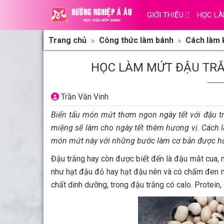
Skip to content
Trang chủ
»
Công thức làm bánh
»
Cách làm kẹo - mứt
»
Học làm mứt
Học làm mứt đậu trắng với 2 công thức đơ
Trần Văn Vinh
Giới Thiệu
Giảng Viên
Biến tấu món mứt thơm ngon ngày tết với đậu trắng qua hai công th
Cơ Sở Vật Chất
trắng không quá cầu kỳ, do vậy mà bạn có thể dễ dàng làm món mứt
Điều Khoản Dịch Vụ
Đậu trắng hay còn được biết đến là đậu mắt cua, một trong những loạ
Học Làm Bánh
cua. Đậu trắng cũng được xếp vào loại ngũ cốc có nhiều chất dinh dưỡ
Nghiệp vụ Bếp Trưởng Bếp Bánh
Nghiệp Vụ Bếp Bánh Quốc Tế
Nghiệp Vụ Quản Lý Bếp Bánh
Khóa Học Bánh Mì Nâng Cao
Nghiệp Vụ Bánh Kem
Khóa Học Làm Bánh Việt
Khóa Học Làm Bánh Nhật
Khóa Học Bánh Đài Loan
Học Làm Bánh Ngắn Hạn
Khóa Học Bánh Kinh Doanh