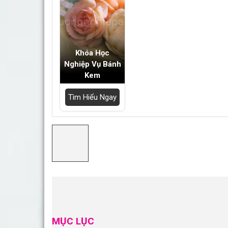
Tìm Hiểu Ngay
Mục Lục
Cách làm mứt đậu trắng bùi ngon
Chuẩn bị
Sơ chế
Các bước thực hiện
Yêu cầu thành phầm
Cách làm mứt đậu trắng vị gừng thơm nồng
Nguyên liệu chuẩn bị
Cách làm