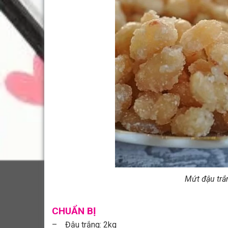
Chuẩn bị
– Đậu trắng: 2kg
– Đường trắng: 1kg
– Gừng: 2 nhánh
– Muối: 1 thìa nhỏ
– Vani: 2 ống
Phần nguyên liệu này bạn chuẩn bị với đậu trắng có các hạt to đều n
đậu trắng thì sử dụng 1kg đường, do vậy nếu muốn làm ít hoặc nhiều 