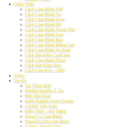
Công Thức
Cách Làm Bánh Việt
Cách Làm Bánh Âu
Cách Làm Bánh Kem
Cách Làm Bánh Mì
Cách Làm Bánh Trung Thu
Cách Làm Bánh Flan
Cách Làm Bánh Bao
Cách Làm Bánh Bông Lan
Cách Làm Bánh Su Kem
Cách làm bánh CupCake
Cách Làm Bánh Pizza
Cách làm bánh chay
Cách Làm Kẹo – Mứt
Video
Tin tức
Tin Tổng Hợp
Hướng Nghiệp Á Âu
Bếp Nhà Kate
Kinh Nghiệm Kinh Doanh
Cơ Hội Việc Làm
Kiến Thức – Kỹ Năng
Dụng Cụ Làm Bánh
Nguyên Liệu Làm Bánh
Gương Thành Công