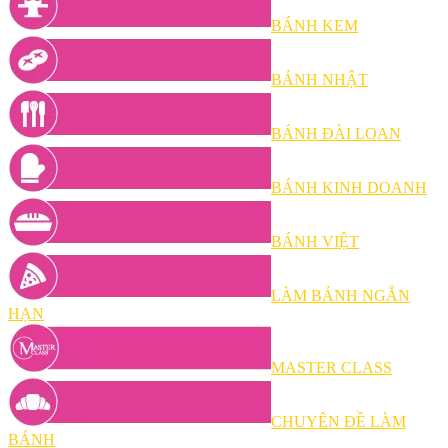
BÁNH KEM
BÁNH NHẬT
BÁNH ĐÀI LOAN
BÁNH KINH DOANH
BÁNH VIỆT
LÀM BÁNH NGẮN
HẠN
MASTER CLASS
CHUYÊN ĐỀ LÀM
BÁNH