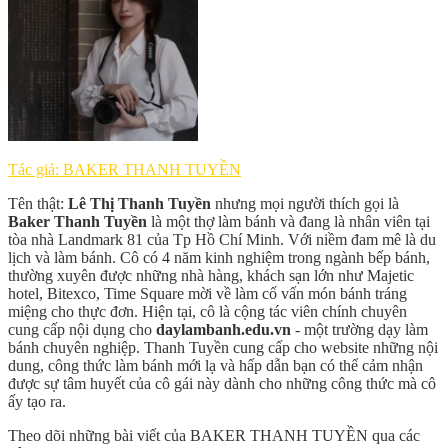
Tác giả: BAKER THANH TUYỀN
Tên thật:
Lê Thị Thanh Tuyền
nhưng mọi người thích gọi là
Baker Thanh Tuyền
là một thợ làm bánh và đang là nhân viên tại
tòa nhà Landmark 81 của Tp Hồ Chí Minh. Với niềm đam mê là du
lịch và làm bánh. Cô có 4 năm kinh nghiệm trong ngành bếp bánh,
thường xuyên được những nhà hàng, khách sạn lớn như Majetic
hotel, Bitexco, Time Square mời về làm cố vấn món bánh tráng
miệng cho thực đơn. Hiện tại, cô là cộng tác viên chính chuyên
cung cấp nội dụng cho
daylambanh.edu.vn
- một trường dạy làm
bánh chuyên nghiệp. Thanh Tuyền cung cấp cho website những nội
dung, công thức làm bánh mới lạ và hấp dẫn bạn có thể cảm nhận
được sự tâm huyết của cô gái này dành cho những công thức mà cô
ấy tạo ra.
Theo dõi những bài viết của BAKER THANH TUYỀN qua các