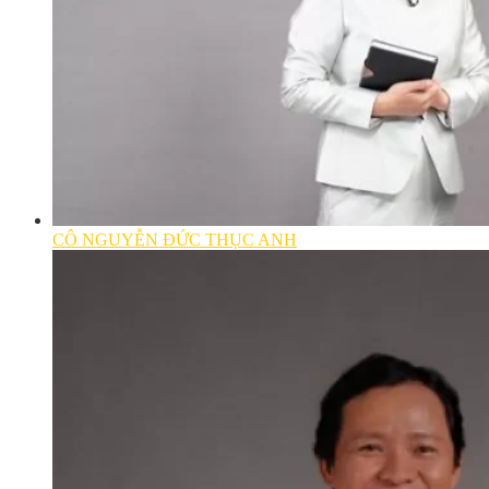
CÔ NGUYỄN ĐỨC THỤC ANH