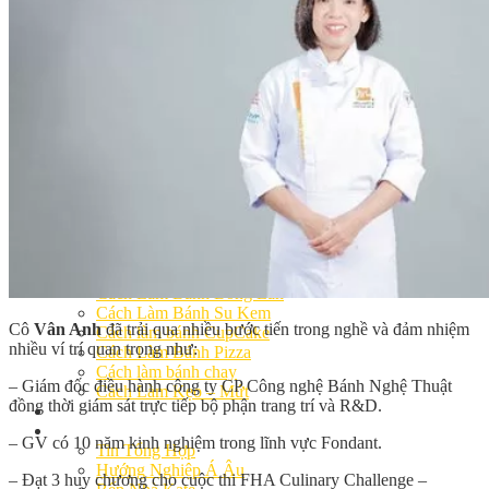
Khóa Học Handmade Mini Cake
Master Class
Chuyên Đề
Khai Giảng
Lịch học – Lịch thi
Đăng Ký Học
Công Thức
Cách Làm Bánh Việt
Cách Làm Bánh Âu
Cách Làm Bánh Kem
Cách Làm Bánh Mì
Cách Làm Bánh Trung Thu
Cách Làm Bánh Flan
Cách Làm Bánh Bao
Cách Làm Bánh Bông Lan
Cách Làm Bánh Su Kem
Cô
Vân Anh
đã trải qua nhiều bước tiến trong nghề và đảm nhiệm
Cách làm bánh CupCake
nhiều ví trí quan trọng như:
Cách Làm Bánh Pizza
Cách làm bánh chay
– Giám đốc điều hành công ty CP Công nghệ Bánh Nghệ Thuật
Cách Làm Kẹo – Mứt
đồng thời giám sát trực tiếp bộ phận trang trí và R&D.
Video
Tin tức
– GV có 10 năm kinh nghiệm trong lĩnh vực Fondant.
Tin Tổng Hợp
Hướng Nghiệp Á Âu
– Đạt 3 huy chương cho cuộc thi FHA Culinary Challenge –