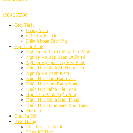
1800 255508
Giới Thiệu
Giảng Viên
Cơ Sở Vật Chất
Điều Khoản Dịch Vụ
Học Làm Bánh
Nghiệp vụ Bếp Trưởng Bếp Bánh
Nghiệp Vụ Bếp Bánh Quốc Tế
Nghiệp Vụ Quản Lý Bếp Bánh
Khóa Học Bánh Mì Nâng Cao
Nghiệp Vụ Bánh Kem
Khóa Học Làm Bánh Việt
Khóa Học Làm Bánh Nhật
Khóa Học Bánh Đài Loan
Học Làm Bánh Ngắn Hạn
Khóa Học Bánh Kinh Doanh
Khóa Học Handmade Mini Cake
Master Class
Chuyên Đề
Khai Giảng
Lịch học – Lịch thi
Đăng Ký Học