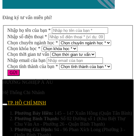
Đăng ký tư vấn miễn phí!
Nhập họ tên của bạn *
Nhập số điện thoại *
Chọn chuyên ngành học *
Chọn khóa học *
Chọn thời gian tư vấn
Nhập email của bạn
Chọn tỉnh thành của bạn *
HƯỚNG NGHIỆP Á ÂU
Hệ Thống Chi Nhánh
TP. HỒ CHÍ MINH
Phường Bảy Hiền:
145 – 147 Xuân Hồng (Quận Tân Bình)
Phường Bình Thạnh:
Số 02 Đường số 1 (Khu Biệt Thự
Chu Văn An - Phường 26 - Quận Bình Thạnh)
Phường Gia Định:
94 - 96 Phan Xích Long (Phường 3 -
Quận Bình Thạnh)