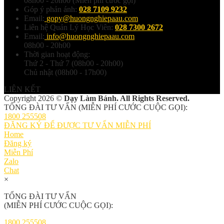
08h00 - 20h00 (Miễn phí cước gọi)
Góp ý phản ánh:
028 7109 9232
Email:
gopy@huongnghiepaau.com
Liên hệ Quản Lý Học Viên:
028 7300 2672
Email:
info@huongnghiepaau.com
08h00 - 20h00
Thời gian hoạt động:
Thứ 2 - Thứ 7 (08h00 - 20h00)
Chủ nhật (08h00 - 17h00)
LIÊN KẾT
Copyright 2026 ©
Dạy Làm Bánh. All Rights Reserved.
TỔNG ĐÀI TƯ VẤN (MIỄN PHÍ CƯỚC CUỘC GỌI):
1800 255508
ĐĂNG KÝ ĐỂ ĐƯỢC TƯ VẤN MIỄN PHÍ
Home
Đăng ký
Miễn Phí
Zalo
Chat
×
TỔNG ĐÀI TƯ VẤN
(MIỄN PHÍ CƯỚC CUỘC GỌI):
1800 255508