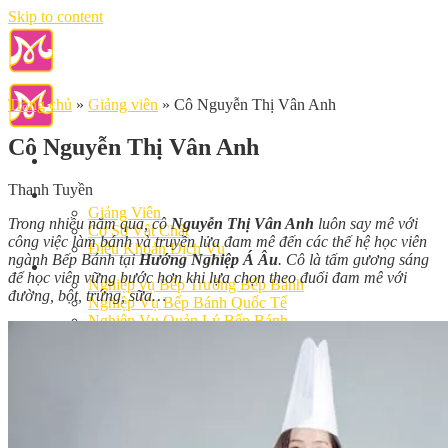
Skip to content
Trang chủ
»
Giảng viên
»
Cô Nguyễn Thị Vân Anh
Cô Nguyễn Thị Vân Anh
Thanh Tuyền
Giới Thiệu
Giảng Viên
Trong nhiều năm qua, cô
Nguyễn Thị Vân Anh
luôn say mê với
Cơ Sở Vật Chất
công việc làm bánh và truyền lửa đam mê đến các thế hệ học viên
Điều Khoản Dịch Vụ
ngành Bếp Bánh tại
Hướng Nghiệp Á Âu
. Cô là tấm gương sáng
Học Làm Bánh
để học viên vững bước hơn khi lựa chọn theo đuổi đam mê với
Nghiệp vụ Bếp Trưởng Bếp Bánh
đường, bột, trứng, sữa…
Nghiệp Vụ Bếp Bánh Quốc Tế
Nghiệp Vụ Quản Lý Bếp Bánh
Khóa Học Bánh Mì Nâng Cao
Nghiệp Vụ Bánh Kem
Khóa Học Làm Bánh Việt
Khóa Học Làm Bánh Nhật
Khóa Học Bánh Đài Loan
Học Làm Bánh Ngắn Hạn
Khóa Học Bánh Kinh Doanh