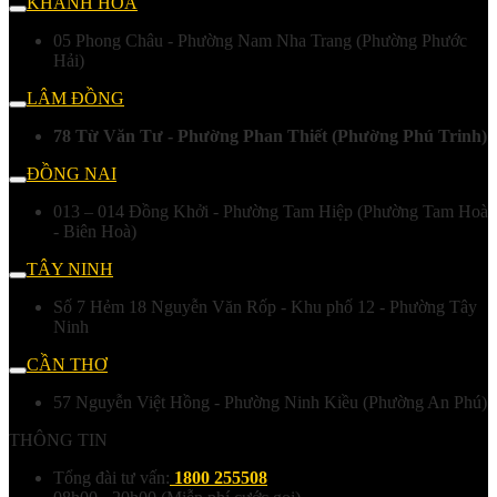
KHÁNH HÒA
05 Phong Châu - Phường Nam Nha Trang (Phường Phước
Hải)
LÂM ĐỒNG
78 Từ Văn Tư - Phường Phan Thiết (Phường Phú Trinh)
ĐỒNG NAI
013 – 014 Đồng Khởi - Phường Tam Hiệp (Phường Tam Hoà
- Biên Hoà)
TÂY NINH
Số 7 Hẻm 18 Nguyễn Văn Rốp - Khu phố 12 - Phường Tây
Ninh
CẦN THƠ
57 Nguyễn Việt Hồng - Phường Ninh Kiều (Phường An Phú)
THÔNG TIN
Tổng đài tư vấn:
1800 255508