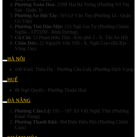
Phường Xuân Hoà:
259B Hai Bà Trưng (Phường Võ Thị
Sáu - Quận 3)
Phường An Hội Tây:
593 Lê Văn Thọ (Phường 14 - Quận
Gò Vấp)
Phường Thủ Dầu Một:
153 Ngô Gia Tự (Phường Chánh
Nghĩa - TPTDM - Bình Dương)
Củ Chi:
53 Phạm Hữu Tâm - Khu phố 3 - X. Tân An Hội
Châu Đức:
22 Nguyễn Văn Trỗi - X. Ngãi Giao (Bà Rịa -
Vũng Tàu)
HÀ NỘI
100 Khúc Thừa Dụ - Phường Cầu Giấy (Phường Dịch Vọng)
HUẾ
88 Ngô Quyền - Phường Thuận Hoá
ĐÀ NẴNG
Phường Cẩm Lệ:
195 – 197 Xô Viết Nghệ Tĩnh (Phường
Khuê Trung)
Phường Thanh Khê:
304 Điện Biên Phủ (Phường Chính
Gián)