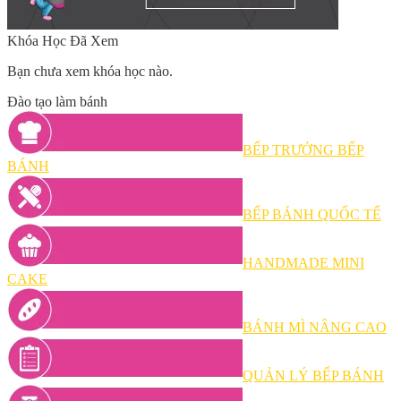
Khóa Học Đã Xem
Bạn chưa xem khóa học nào.
Đào tạo làm bánh
BẾP TRƯỞNG BẾP
BÁNH
BẾP BÁNH QUỐC TẾ
HANDMADE MINI
CAKE
BÁNH MÌ NÂNG CAO
QUẢN LÝ BẾP BÁNH