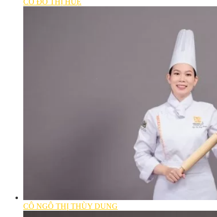
CÔ ĐỖ THỊ HUỆ
CÔ NGÔ THỊ THÙY DUNG