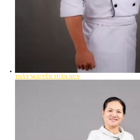
THẦY NGUYỄN TUẤN HUY