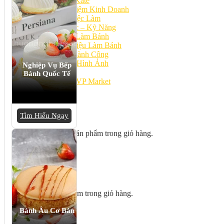
Bếp Nhà Kate
Kinh Nghiệm Kinh Doanh
Cơ Hội Việc Làm
Kiến Thức – Kỹ Năng
Dụng Cụ Làm Bánh
Nguyên Liệu Làm Bánh
Gương Thành Công
Thư Viện Hình Ảnh
Nghiệp Vụ Bếp
Hỏi Đáp
Bánh Quốc Tế
Siêu thị ĐVP Market
Việc Làm
Tìm Hiểu Ngay
Chưa có sản phẩm trong giỏ hàng.
Giỏ hàng
Chưa có sản phẩm trong giỏ hàng.
Bánh Âu Cơ Bản