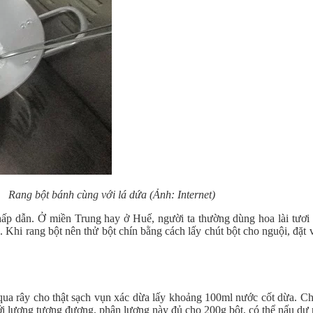
Rang bột bánh cùng với lá dứa (Ảnh: Internet)
hấp dẫn. Ở miền Trung hay ở Huế, người ta thường dùng hoa lài tươi 
o. Khi rang bột nên thử bột chín bằng cách lấy chút bột cho nguội, đặt 
i qua rây cho thật sạch vụn xác dừa lấy khoảng 100ml nước cốt dừa. 
i lượng tương đương, phân lượng này đủ cho 200g bột, có thể nấu dư ra