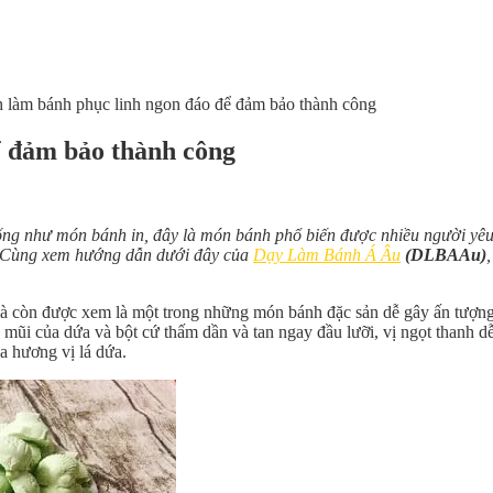
h làm bánh phục linh ngon đáo để đảm bảo thành công
ể đảm bảo thành công
iống như món bánh in, đây là món bánh phổ biến được nhiều người yêu
n. Cùng xem hướng dẫn dưới đây của
Dạy Làm Bánh Á Âu
(DLBAAu)
mà còn được xem là một trong những món bánh đặc sản dễ gây ấn tượn
c mũi của dứa và bột cứ thấm dần và tan ngay đầu lưỡi, vị ngọt thanh
a hương vị lá dứa.