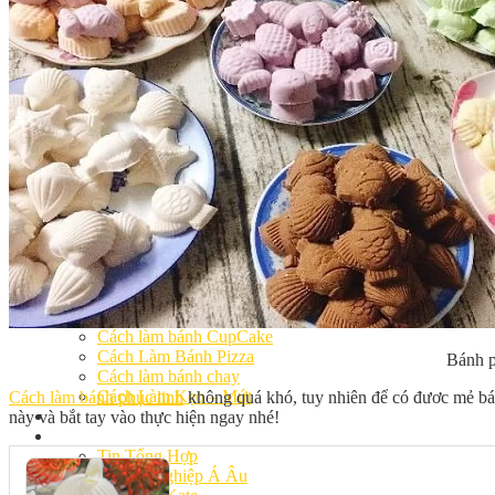
Khóa Học Handmade Mini Cake
Master Class
Chuyên Đề
Khai Giảng
Lịch học – Lịch thi
Đăng Ký Học
Công Thức
Cách Làm Bánh Việt
Cách Làm Bánh Âu
Cách Làm Bánh Kem
Cách Làm Bánh Mì
Cách Làm Bánh Trung Thu
Cách Làm Bánh Flan
Cách Làm Bánh Bao
Cách Làm Bánh Bông Lan
Cách Làm Bánh Su Kem
Cách làm bánh CupCake
Cách Làm Bánh Pizza
Bánh p
Cách làm bánh chay
Cách Làm Kẹo – Mứt
Cách làm bánh phục linh
không quá khó, tuy nhiên để có đươc mẻ bán
Video
này và bắt tay vào thực hiện ngay nhé!
Tin tức
Tin Tổng Hợp
Hướng Nghiệp Á Âu