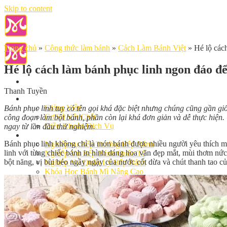
Skip to content
Trang chủ
»
Công thức làm bánh
»
Cách Làm Bánh Việt
»
Hé lộ các
Hé lộ cách làm bánh phục linh ngon đáo đ
Thanh Tuyền
Giới Thiệu
Giảng Viên
Bánh phục linh tuy có tên gọi khá đặc biệt nhưng chúng cũng gần g
Cơ Sở Vật Chất
công đoạn làm bột bánh, phần còn lại khá đơn giản và dễ thực hiệ
Điều Khoản Dịch Vụ
ngay từ lần đầu thử nghiệm.
Học Làm Bánh
Bánh phục linh không chỉ là món bánh được nhiều người yêu thích 
Nghiệp vụ Bếp Trưởng Bếp Bánh
linh với từng chiếc bánh in hình dáng hoa văn đẹp mắt, mùi thơm nứ
Nghiệp Vụ Bếp Bánh Quốc Tế
bột năng, vị bùi béo ngầy ngậy của nước cốt dừa và chút thanh tao củ
Nghiệp Vụ Quản Lý Bếp Bánh
Khóa Học Bánh Mì Nâng Cao
Nghiệp Vụ Bánh Kem
Khóa Học Làm Bánh Việt
Khóa Học Làm Bánh Nhật
Khóa Học Bánh Đài Loan
Học Làm Bánh Ngắn Hạn
Khóa Học Bánh Kinh Doanh