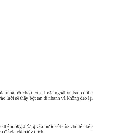
để rang bột cho thơm. Hoặc ngoài ra, bạn có thể
vào lưỡi sẽ thấy bột tan đi nhanh và không dẻo lại
Cho thêm 50g đường vào nước cốt dừa cho lên bếp
 để gia giảm tùy thích.