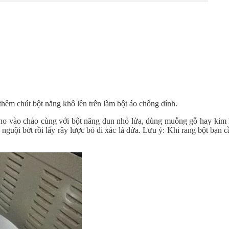
hêm chút bột năng khô lên trên làm bột áo chống dính.
ho vào chảo cùng với bột năng đun nhỏ lửa, dùng muỗng gỗ hay kim l
 nguội bớt rồi lấy rây lược bỏ đi xác lá dứa. Lưu ý: Khi rang bột bạn c