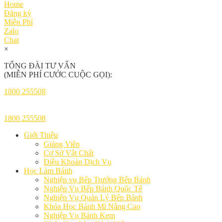
Home
Đăng ký
Miễn Phí
Zalo
Chat
×
TỔNG ĐÀI TƯ VẤN
(MIỄN PHÍ CƯỚC CUỘC GỌI):
1800 255508
1800 255508
Giới Thiệu
Giảng Viên
Cơ Sở Vật Chất
Điều Khoản Dịch Vụ
Học Làm Bánh
Nghiệp vụ Bếp Trưởng Bếp Bánh
Nghiệp Vụ Bếp Bánh Quốc Tế
Nghiệp Vụ Quản Lý Bếp Bánh
Khóa Học Bánh Mì Nâng Cao
Nghiệp Vụ Bánh Kem