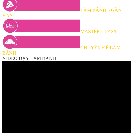
LÀM BÁNH NGẮN
HẠN
MASTER CLASS
CHUYÊN ĐỀ LÀM
BÁNH
VIDEO DẠY LÀM BÁNH