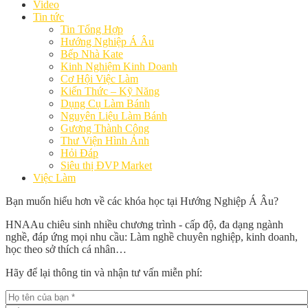
Video
Tin tức
Tin Tổng Hợp
Hướng Nghiệp Á Âu
Bếp Nhà Kate
Kinh Nghiệm Kinh Doanh
Cơ Hội Việc Làm
Kiến Thức – Kỹ Năng
Dụng Cụ Làm Bánh
Nguyên Liệu Làm Bánh
Gương Thành Công
Thư Viện Hình Ảnh
Hỏi Đáp
Siêu thị ĐVP Market
Việc Làm
Bạn muốn hiểu hơn về các khóa học tại Hướng Nghiệp Á Âu?
HNAAu chiêu sinh nhiều chương trình - cấp độ, đa dạng ngành
nghề, đáp ứng mọi nhu cầu: Làm nghề chuyên nghiệp, kinh doanh,
học theo sở thích cá nhân…
Hãy để lại thông tin và nhận tư vấn miễn phí: