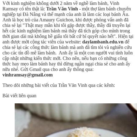
Với kinh nghiệm không dưới 2 năm về nghề làm bánh, Vinh
Ramsay có tên thật là:
Trần Văn Vinh
- một thợ làm bánh chuyên
nghiệp tại Đà Nẵng và thế mạnh của anh là làm các loại bánh Âu.
Anh là học trò của Amaury Guichon, khi được phỏng vấn anh đã
chia sẻ lại "Thật may mắn khi tôi gặp được thầy, thầy đã truyền lại
hết các kinh nghiệm làm bánh mà thầy đã tích góp cho mình trong
thời gian dài mà không hề giấu tôi bất cứ bí quyết nào hết". Hiện tại
anh được mời cộng tác viên của website:
daylambanh.edu.vn
để
chia sẻ lại các công thức làm bánh mà anh đã tìm tòi và nghiên cứu
cho các tín đồ mê làm bánh. Anh ấy là một con người vui tính luôn
cập nhật những kiến thức mới. Cho nên, nếu bạn có những công
thức hay mẹo làm bánh hay thì đừng ngần ngại chia sẻ cho anh ấy
nữa nhé. Gửi Gmail qua cho anh ấy thông qua:
vinhramsay@gmail.com
Theo dõi những bài viết của Trần Văn Vinh qua các kênh:
Bài viết liên quan