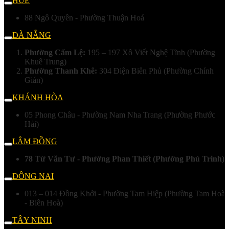
HUẾ
88 Ngô Quyền - Phường Thuận Hoá
ĐÀ NẴNG
Phường Cẩm Lệ:
195 – 197 Xô Viết Nghệ Tĩnh (Phường
Khuê Trung)
Phường Thanh Khê:
304 Điện Biên Phủ (Phường Chính
Gián)
KHÁNH HÒA
05 Phong Châu - Phường Nam Nha Trang (Phường Phước
Hải)
LÂM ĐỒNG
78 Từ Văn Tư - Phường Phan Thiết (Phường Phú Trinh)
ĐỒNG NAI
013 – 014 Đồng Khởi - Phường Tam Hiệp (Phường Tam Hoà
- Biên Hoà)
TÂY NINH