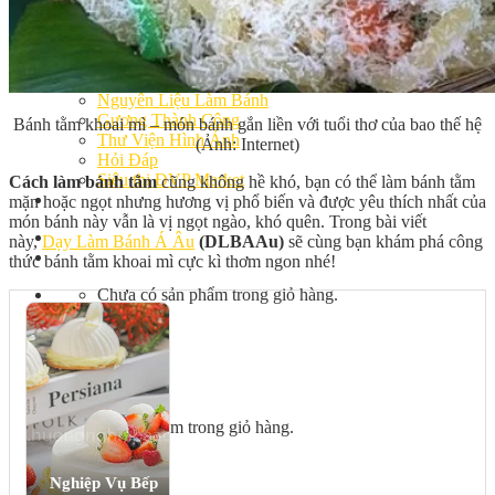
Bếp Nhà Kate
Kinh Nghiệm Kinh Doanh
Cơ Hội Việc Làm
Kiến Thức – Kỹ Năng
Dụng Cụ Làm Bánh
Nguyên Liệu Làm Bánh
Gương Thành Công
Bánh tằm khoai mì – món bánh gắn liền với tuổi thơ của bao thế hệ
Thư Viện Hình Ảnh
(Ảnh: Internet)
Hỏi Đáp
Siêu thị ĐVP Market
Cách làm bánh tằm
cũng không hề khó, bạn có thể làm bánh tằm
Việc Làm
mặn hoặc ngọt nhưng hương vị phổ biến và được yêu thích nhất của
món bánh này vẫn là vị ngọt ngào, khó quên. Trong bài viết
này,
Dạy Làm Bánh Á Âu
(DLBAAu)
sẽ cùng bạn khám phá công
thức bánh tằm khoai mì cực kì thơm ngon nhé!
Chưa có sản phẩm trong giỏ hàng.
Giỏ hàng
Chưa có sản phẩm trong giỏ hàng.
Nghiệp Vụ Bếp