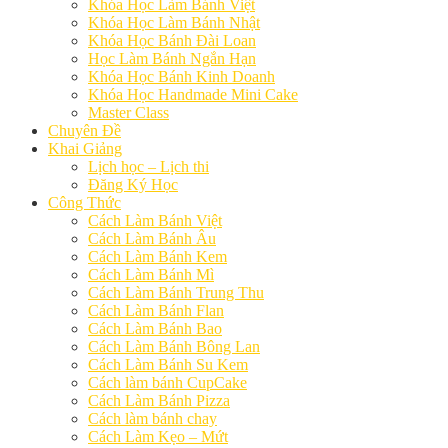
Khóa Học Làm Bánh Việt
Khóa Học Làm Bánh Nhật
Khóa Học Bánh Đài Loan
Học Làm Bánh Ngắn Hạn
Khóa Học Bánh Kinh Doanh
Khóa Học Handmade Mini Cake
Master Class
Chuyên Đề
Khai Giảng
Lịch học – Lịch thi
Đăng Ký Học
Công Thức
Cách Làm Bánh Việt
Cách Làm Bánh Âu
Cách Làm Bánh Kem
Cách Làm Bánh Mì
Cách Làm Bánh Trung Thu
Cách Làm Bánh Flan
Cách Làm Bánh Bao
Cách Làm Bánh Bông Lan
Cách Làm Bánh Su Kem
Cách làm bánh CupCake
Cách Làm Bánh Pizza
Cách làm bánh chay
Cách Làm Kẹo – Mứt