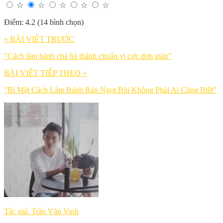
☆
☆
☆
☆
☆
Điểm: 4.2 (14 bình chọn)
« BÀI VIẾT TRƯỚC
"Cách làm bánh chả hà thành chuẩn vị cực đơn giản"
BÀI VIẾT TIẾP THEO »
"Bí Mật Cách Làm Bánh Rán Ngọt Bùi Không Phải Ai Cũng Biết"
Tác giả: Trần Văn Vinh