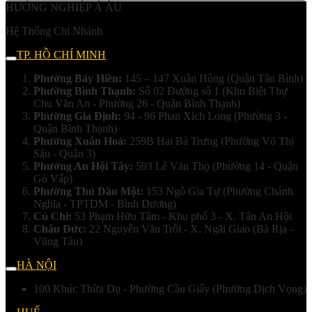
HƯỚNG NGHIỆP Á ÂU
Hệ Thống Chi Nhánh
TP. HỒ CHÍ MINH
Phường Bảy Hiền:
145 – 147 Xuân Hồng (Quận Tân Bình)
Phường Bình Thạnh:
Số 02 Đường số 1 (Khu Biệt Thự
Chu Văn An - Phường 26 - Quận Bình Thạnh)
Phường Gia Định:
94 - 96 Phan Xích Long (Phường 3 -
Quận Bình Thạnh)
Phường Xuân Hoà:
259B Hai Bà Trưng (Phường Võ Thị
Sáu - Quận 3)
Phường An Hội Tây:
593 Lê Văn Thọ (Phường 14 - Quận
Gò Vấp)
Phường Thủ Dầu Một:
153 Ngô Gia Tự (Phường Chánh
Nghĩa - TPTDM - Bình Dương)
Củ Chi:
53 Phạm Hữu Tâm - Khu phố 3 - X. Tân An Hội
Châu Đức:
22 Nguyễn Văn Trỗi - X. Ngãi Giao (Bà Rịa -
Vũng Tàu)
HÀ NỘI
100 Khúc Thừa Dụ - Phường Cầu Giấy (Phường Dịch Vọng)