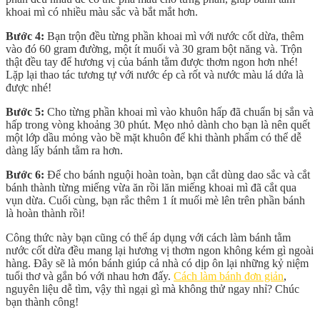
khoai mì có nhiều màu sắc và bắt mắt hơn.
Bước 4:
Bạn trộn đều từng phần khoai mì với nước cốt dừa, thêm
vào đó 60 gram đường, một ít muối và 30 gram bột năng và. Trộn
thật đều tay để hương vị của bánh tằm được thơm ngon hơn nhé!
Lặp lại thao tác tương tự với nước ép cà rốt và nước màu lá dứa là
được nhé!
Bước 5:
Cho từng phần khoai mì vào khuôn hấp đã chuẩn bị sắn và
hấp trong vòng khoảng 30 phút. Mẹo nhỏ dành cho bạn là nên quết
một lớp dầu mỏng vào bề mặt khuôn để khi thành phẩm có thể dễ
dàng lấy bánh tằm ra hơn.
Bước 6:
Để cho bánh nguội hoàn toàn, bạn cắt dùng dao sắc và cắt
bánh thành từng miếng vừa ăn rồi lăn miếng khoai mì đã cắt qua
vụn dừa. Cuối cùng, bạn rắc thêm 1 ít muối mè lên trên phần bánh
là hoàn thành rồi!
Công thức này bạn cũng có thể áp dụng với cách làm bánh tằm
nước cốt dừa đều mang lại hương vị thơm ngon không kém gì ngoài
hàng. Đây sẽ là món bánh giúp cả nhà có dịp ôn lại những kỷ niệm
tuổi thơ và gắn bó với nhau hơn đấy.
Cách làm bánh đơn giản
,
nguyên liệu dễ tìm, vậy thì ngại gì mà không thử ngay nhỉ? Chúc
bạn thành công!