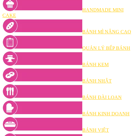
HANDMADE MINI
CAKE
BÁNH MÌ NÂNG CAO
QUẢN LÝ BẾP BÁNH
BÁNH KEM
BÁNH NHẬT
BÁNH ĐÀI LOAN
BÁNH KINH DOANH
BÁNH VIỆT