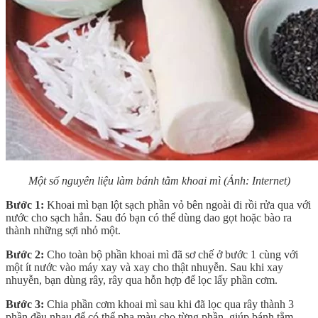
Một số nguyên liệu làm bánh tằm khoai mì
(Ảnh: Internet)
Bước 1:
Khoai mì bạn lột sạch phần vỏ bên ngoài đi rồi rửa qua với
nước cho sạch hẳn. Sau đó bạn có thể dùng dao gọt hoặc bào ra
thành những sợi nhỏ một.
Bước 2:
Cho toàn bộ phần khoai mì đã sơ chế ở bước 1 cùng với
một ít nước vào máy xay và xay cho thật nhuyễn. Sau khi xay
nhuyễn, bạn dùng rây, rây qua hỗn hợp để lọc lấy phần cơm.
Bước 3:
Chia phần cơm khoai mì sau khi đã lọc qua rây thành 3
phần đều nhau để có thể pha màu cho từng phần, giúp bánh tằm