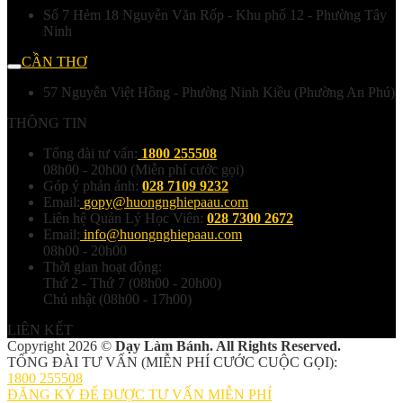
Số 7 Hẻm 18 Nguyễn Văn Rốp - Khu phố 12 - Phường Tây
Ninh
CẦN THƠ
57 Nguyễn Việt Hồng - Phường Ninh Kiều (Phường An Phú)
THÔNG TIN
Tổng đài tư vấn:
1800 255508
08h00 - 20h00 (Miễn phí cước gọi)
Góp ý phản ánh:
028 7109 9232
Email:
gopy@huongnghiepaau.com
Liên hệ Quản Lý Học Viên:
028 7300 2672
Email:
info@huongnghiepaau.com
08h00 - 20h00
Thời gian hoạt động:
Thứ 2 - Thứ 7 (08h00 - 20h00)
Chủ nhật (08h00 - 17h00)
LIÊN KẾT
Copyright 2026 ©
Dạy Làm Bánh. All Rights Reserved.
TỔNG ĐÀI TƯ VẤN (MIỄN PHÍ CƯỚC CUỘC GỌI):
1800 255508
ĐĂNG KÝ ĐỂ ĐƯỢC TƯ VẤN MIỄN PHÍ