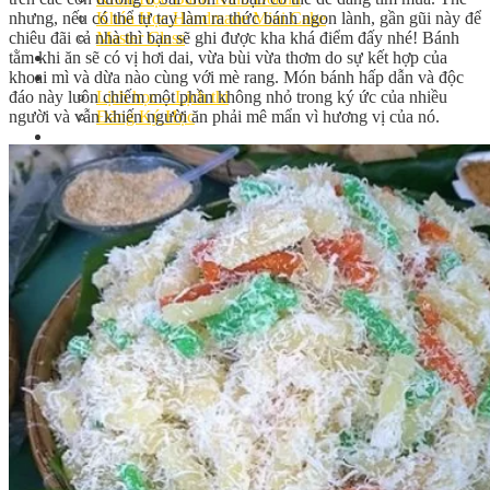
nhưng, nếu có thể tự tay làm ra thức bánh ngon lành, gần gũi này để
Khóa Học Handmade Mini Cake
chiêu đãi cả nhà thì bạn sẽ ghi được kha khá điểm đấy nhé! Bánh
Master Class
tằm khi ăn sẽ có vị hơi dai, vừa bùi vừa thơm do sự kết hợp của
Chuyên Đề
khoai mì và dừa nào cùng với mè rang. Món bánh hấp dẫn và độc
Khai Giảng
đáo này luôn chiếm một phần không nhỏ trong ký ức của nhiều
Lịch học – Lịch thi
người và vẫn khiến người ăn phải mê mẩn vì hương vị của nó.
Đăng Ký Học
Công Thức
Cách Làm Bánh Việt
Cách Làm Bánh Âu
Cách Làm Bánh Kem
Cách Làm Bánh Mì
Cách Làm Bánh Trung Thu
Cách Làm Bánh Flan
Cách Làm Bánh Bao
Cách Làm Bánh Bông Lan
Cách Làm Bánh Su Kem
Cách làm bánh CupCake
Cách Làm Bánh Pizza
Cách làm bánh chay
Cách Làm Kẹo – Mứt
Video
Tin tức
Tin Tổng Hợp
Hướng Nghiệp Á Âu