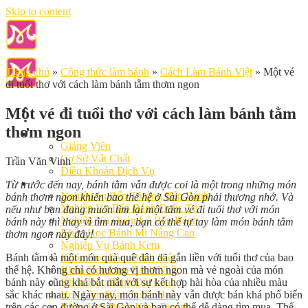
Skip to content
Trang chủ
»
Công thức làm bánh
»
Cách Làm Bánh Việt
»
Một vé
đi tuổi thơ với cách làm bánh tằm thơm ngon
Một vé đi tuổi thơ với cách làm bánh tằm
thơm ngon
Giới Thiệu
Giảng Viên
Cơ Sở Vật Chất
Trần Văn Vinh
Điều Khoản Dịch Vụ
Học Làm Bánh
Từ trước đến nay, bánh tằm vẫn được coi là một trong những món
Nghiệp vụ Bếp Trưởng Bếp Bánh
bánh thơm ngon khiến bao thế hệ ở Sài Gòn phải thương nhớ. Và
Nghiệp Vụ Bếp Bánh Quốc Tế
nếu như bạn đang muốn tìm lại một tấm vé đi tuổi thơ với món
Nghiệp Vụ Quản Lý Bếp Bánh
bánh này thì thay vì tìm mua, bạn có thể tự tay làm món bánh tằm
Khóa Học Bánh Mì Nâng Cao
thơm ngon này đấy!
Nghiệp Vụ Bánh Kem
Bánh tằm là một món quà quê dân dã gắn liền với tuổi thơ của bao
Khóa Học Làm Bánh Việt
thế hệ. Không chỉ có hương vị thơm ngon mà vẻ ngoài của món
Khóa Học Làm Bánh Nhật
bánh này cũng khá bắt mắt với sự kết hợp hài hòa của nhiều màu
Khóa Học Bánh Đài Loan
sắc khác nhau. Ngày nay, món bánh này vẫn được bán khá phổ biến
Học Làm Bánh Ngắn Hạn
trên các con đường ở Sài Gòn và bạn có thể dễ dàng tìm mua. Thế
Khóa Học Bánh Kinh Doanh