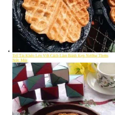
Trổ Tài Khéo Léo Với Cách Làm Bánh Kẹp Nướng Thơm
Nức Mũi