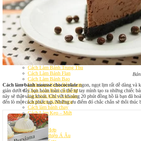
Khóa Học Handmade Mini Cake
Master Class
Chuyên Đề
Khai Giảng
Lịch học – Lịch thi
Đăng Ký Học
Công Thức
Cách Làm Bánh Việt
Cách Làm Bánh Âu
Cách Làm Bánh Kem
Cách Làm Bánh Mì
Cách Làm Bánh Trung Thu
Cách Làm Bánh Flan
Bán
Cách Làm Bánh Bao
Cách Làm Bánh Bông Lan
Cách làm bánh mousse chococolate
ngon, ngọt lịm rất dễ dàng và 
Cách Làm Bánh Su Kem
giản dưới đây bạn hoàn toàn có thể tự tay mình tạo ra những chiếc bá
Cách làm bánh CupCake
này sẽ thật sảng khoái. Chỉ với khoảng 20 phút đồng hồ là bạn đã h
Cách Làm Bánh Pizza
đến lò một cách phức tạp. Những ưu điểm đó chắc chắn sẽ thôi thú
Cách làm bánh chay
Cách Làm Kẹo – Mứt
Video
Tin tức
Tin Tổng Hợp
Hướng Nghiệp Á Âu