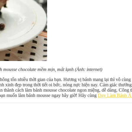
h mousse chocolate mềm mịn, mát lạnh (Ảnh: internet)
không tốn nhiều thời gian của bạn. Hương vị bánh mang lại thì vô cùn
nh xinh đẹp trong thời tiết oi bức, nóng nực hiện nay. Cảm giác thưởng
oàn thành cách làm bánh mousse chocolate ngon miệng, dễ dàng. Công t
c bạn muốn làm bánh mousse ngay bây giờ! Hãy cùng
Dạy Làm Bánh Á