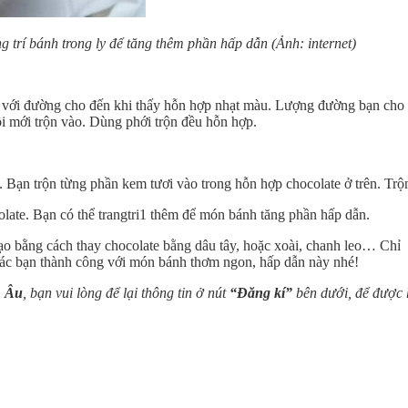
g trí bánh trong ly để tăng thêm phần hấp dẫn (Ảnh: internet)
g với đường cho đến khi thấy hỗn hợp nhạt màu. Lượng đường bạn cho s
ồi mới trộn vào. Dùng phới trộn đều hỗn hợp.
 Bạn trộn từng phần kem tươi vào trong hỗn hợp chocolate ở trên. Tr
late. Bạn có thể trangtri1 thêm để món bánh tăng phần hấp dẫn.
ạo bằng cách thay chocolate bằng dâu tây, hoặc xoài, chanh leo… Chỉ 
các bạn thành công với món bánh thơm ngon, hấp dẫn này nhé!
Á Âu
, bạn vui lòng để lại thông tin ở nút
“Đăng kí”
bên dưới, để được h