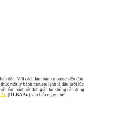
g hấp dẫn. Với cách làm bánh mousse siêu đơn
 thức một ly bánh mousse lạnh tê đầu lưỡi lúc
hức làm bánh rất đơn giản lại không cần dùng
 Âu
(DLBAAu)
vào bếp ngay nhé!