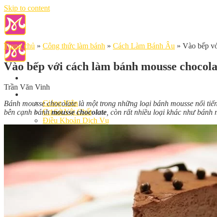
Skip to content
Trang chủ
»
Công thức làm bánh
»
Cách Làm Bánh Âu
»
Vào bếp vớ
Vào bếp với cách làm bánh mousse chocola
Trần Văn Vinh
Giới Thiệu
Giảng Viên
Bánh mousse chocolate là một trong những loại bánh mousse nổi tiến
Cơ Sở Vật Chất
bên cạnh bánh
mousse chocolate
, còn rất nhiều loại khác như bán
Điều Khoản Dịch Vụ
Học Làm Bánh
Nghiệp vụ Bếp Trưởng Bếp Bánh
Nghiệp Vụ Bếp Bánh Quốc Tế
Nghiệp Vụ Quản Lý Bếp Bánh
Khóa Học Bánh Mì Nâng Cao
Nghiệp Vụ Bánh Kem
Khóa Học Làm Bánh Việt
Khóa Học Làm Bánh Nhật
Khóa Học Bánh Đài Loan
Học Làm Bánh Ngắn Hạn
Khóa Học Bánh Kinh Doanh