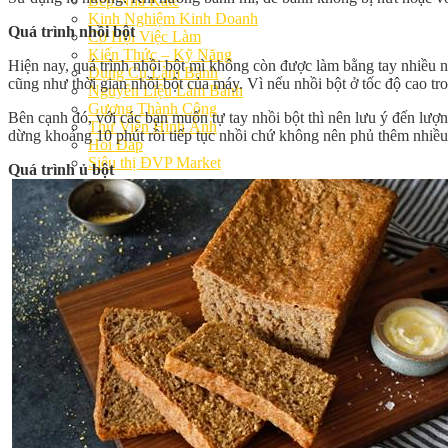
Bếp Nhà Kate
Kinh Nghiệm Kinh Doanh
Quá trình nhồi bột
Cơ Hội Việc Làm
Kiến Thức – Kỹ Năng
Hiện nay, quá trình nhồi bột mì không còn được làm bằng tay nhiều n
Dụng Cụ Làm Bánh
cũng như thời gian nhồi bột của máy. Vì nếu nhồi bột ở tốc độ cao t
Nguyên Liệu Làm Bánh
Gương Thành Công
Bên cạnh đó, với các bạn muốn tự tay nhồi bột thì nên lưu ý đến lượ
Thư Viện Hình Ảnh
dừng khoảng 10 phút rồi tiếp tục nhồi chứ không nên phủ thêm nhiều
Hỏi Đáp
Siêu thị ĐVP Market
Quá trình ủ bột
Việc Làm
Chưa có sản phẩm trong giỏ hàng.
Giỏ hàng
Chưa có sản phẩm trong giỏ hàng.