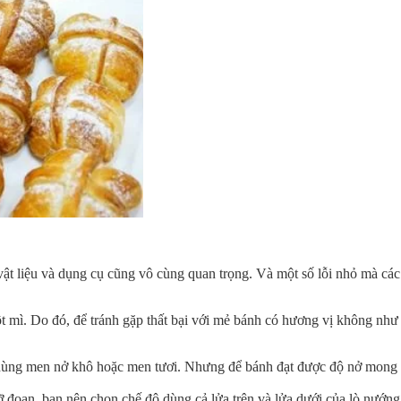
ật liệu và dụng cụ cũng vô cùng quan trọng. Và một số lỗi nhỏ mà các
t mì. Do đó, để tránh gặp thất bại với mẻ bánh có hương vị không nh
dùng men nở khô hoặc men tươi. Nhưng để bánh đạt được độ nở mong m
đoạn, bạn nên chọn chế độ dùng cả lửa trên và lửa dưới của lò nướng