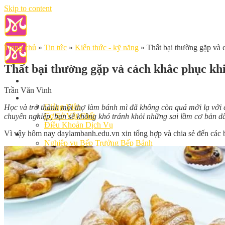
Skip to content
Trang chủ
»
Tin tức
»
Kiến thức - kỹ năng
»
Thất bại thường gặp và 
Thất bại thường gặp và cách khắc phục kh
Trần Văn Vinh
Giới Thiệu
Giảng Viên
Học và trở thành một thợ làm bánh mì đã không còn quá mới lạ với c
Cơ Sở Vật Chất
chuyên nghiệp, bạn sẽ không khó tránh khỏi những sai lầm cơ bản d
Điều Khoản Dịch Vụ
Vì vậy hôm nay daylambanh.edu.vn xin tổng hợp và chia sẻ đến các b
Học Làm Bánh
Nghiệp vụ Bếp Trưởng Bếp Bánh
Nghiệp Vụ Bếp Bánh Quốc Tế
Nghiệp Vụ Quản Lý Bếp Bánh
Khóa Học Bánh Mì Nâng Cao
Nghiệp Vụ Bánh Kem
Khóa Học Làm Bánh Việt
Khóa Học Làm Bánh Nhật
Khóa Học Bánh Đài Loan
Học Làm Bánh Ngắn Hạn
Khóa Học Bánh Kinh Doanh