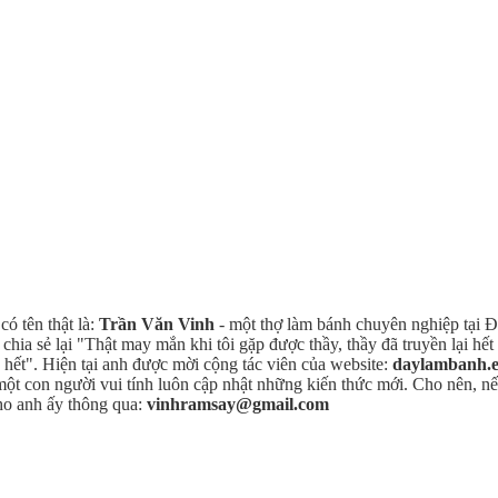
ó tên thật là:
Trần Văn Vinh
- một thợ làm bánh chuyên nghiệp tại Đ
ia sẻ lại "Thật may mắn khi tôi gặp được thầy, thầy đã truyền lại hế
o hết". Hiện tại anh được mời cộng tác viên của website:
daylambanh.
 một con người vui tính luôn cập nhật những kiến thức mới. Cho nên,
ho anh ấy thông qua:
vinhramsay@gmail.com