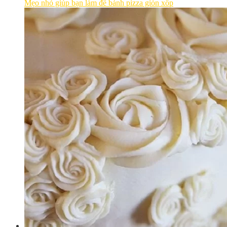
Mẹo nhỏ giúp bạn làm đế bánh pizza giòn xốp