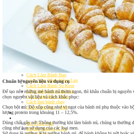
Khóa Học Handmade Mini Cake
Master Class
Chuyên Đề
Khai Giảng
Lịch học – Lịch thi
Đăng Ký Học
Công Thức
Cách Làm Bánh Việt
Cách Làm Bánh Âu
Cách Làm Bánh Kem
Cách Làm Bánh Mì
Cách Làm Bánh Trung Thu
Cách Làm Bánh Flan
Cách Làm Bánh Bao
Cách Làm Bánh Bông Lan
Chuẩn bị nguyên liệu và dụng cụ
Cách Làm Bánh Su Kem
Cách làm bánh CupCake
Để tạo nên những mẻ bánh mì thơm ngon, thì khâu chuẩn bị nguyên v
Cách Làm Bánh Pizza
chọn nguyên vật liệu và cách khắc phục:
Cách làm bánh chay
Chọn bột mì: Độ xốp cũng như vị ngọt của bánh mì phụ thuộc vào bộ
Cách Làm Kẹo – Mứt
lượng protein trong khoảng 11 – 12,5%.
Video
Tin tức
Dùng chất gây nở: Thông thường khi làm bánh mì, chúng ta thường 
Tin Tổng Hợp
cũng như hạn sử dụng của các loại men.
Hướng Nghiệp Á Âu
Sử dụng lò nướng: Khi nướng bánh mì, để bánh không bị nứt hoặc vỡ 