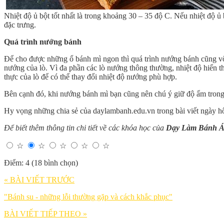
Nhiệt độ ủ bột tốt nhất là trong khoảng 30 – 35 độ C. Nếu nhiệt độ
đặc trưng.
Quá trình nướng bánh
Để cho được những ổ bánh mì ngon thì quá trình nướng bánh cũng vô 
nướng của lò. Vì đa phần các lò nướng thông thường, nhiệt độ hiển t
thực của lò để có thể thay đổi nhiệt độ nướng phù hợp.
Bên cạnh đó, khi nướng bánh mì bạn cũng nên chú ý giữ độ ẩm trong
Hy vọng những chia sẻ của daylambanh.edu.vn trong bài viết ngày h
Để biết thêm thông tin chi tiết về các khóa học của
Dạy Làm Bánh Á
☆
☆
☆
☆
☆
Điểm: 4 (18 bình chọn)
« BÀI VIẾT TRƯỚC
"Bánh su - những lỗi thường gặp và cách khắc phục"
BÀI VIẾT TIẾP THEO »