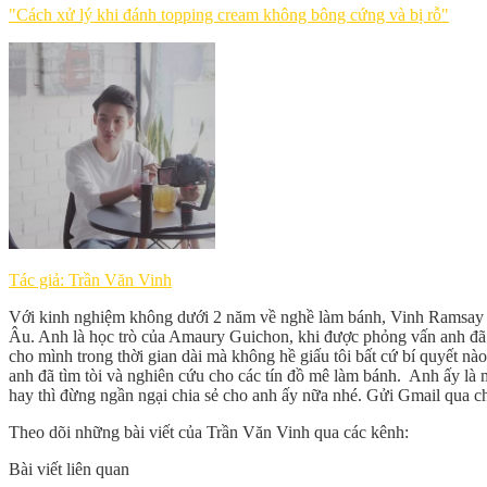
"Cách xử lý khi đánh topping cream không bông cứng và bị rỗ"
Tác giả: Trần Văn Vinh
Với kinh nghiệm không dưới 2 năm về nghề làm bánh, Vinh Ramsay c
Âu. Anh là học trò của Amaury Guichon, khi được phỏng vấn anh đã ch
cho mình trong thời gian dài mà không hề giấu tôi bất cứ bí quyết nà
anh đã tìm tòi và nghiên cứu cho các tín đồ mê làm bánh. Anh ấy là
hay thì đừng ngần ngại chia sẻ cho anh ấy nữa nhé. Gửi Gmail qua c
Theo dõi những bài viết của Trần Văn Vinh qua các kênh:
Bài viết liên quan