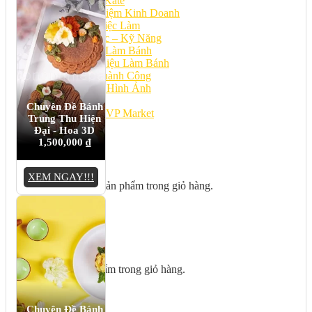
Bếp Nhà Kate
Kinh Nghiệm Kinh Doanh
Cơ Hội Việc Làm
Kiến Thức – Kỹ Năng
Dụng Cụ Làm Bánh
Nguyên Liệu Làm Bánh
Gương Thành Công
Thư Viện Hình Ảnh
Hỏi Đáp
Chuyên Đề Bánh
Siêu thị ĐVP Market
Trung Thu Hiện
Việc Làm
Đại - Hoa 3D
1,500,000
₫
XEM NGAY!!!
Chưa có sản phẩm trong giỏ hàng.
Giỏ hàng
Chưa có sản phẩm trong giỏ hàng.
Chuyên Đề Bánh