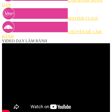
LÀM BÁNH NGẮN
HẠN
MASTER CLASS
CHUYÊN ĐỀ LÀM
BÁNH
VIDEO DẠY LÀM BÁNH