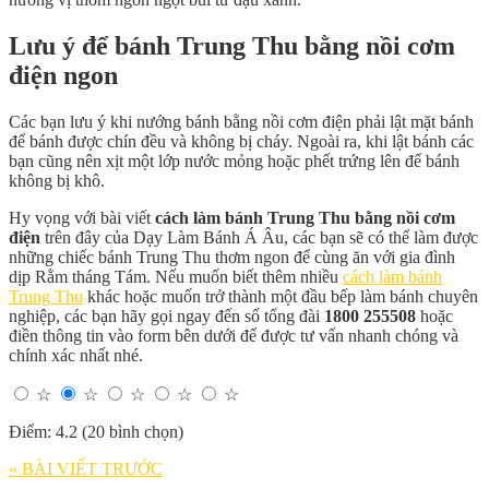
Lưu ý để bánh Trung Thu bằng nồi cơm
điện ngon
Các bạn lưu ý khi nướng bánh bằng nồi cơm điện phải lật mặt bánh
để bánh được chín đều và không bị cháy. Ngoài ra, khi lật bánh các
bạn cũng nên xịt một lớp nước mỏng hoặc phết trứng lên để bánh
không bị khô.
Hy vọng với bài viết
cách làm bánh Trung Thu bằng nồi cơm
điện
trên đây của Dạy Làm Bánh Á Âu, các bạn sẽ có thể làm được
những chiếc bánh Trung Thu thơm ngon để cùng ăn với gia đình
dịp Rằm tháng Tám. Nếu muốn biết thêm nhiều
cách làm bánh
Trung Thu
khác hoặc muốn trở thành một đầu bếp làm bánh chuyên
nghiệp, các bạn hãy gọi ngay đến số tổng đài
1800 255508
hoặc
điền thông tin vào form bên dưới để được tư vấn nhanh chóng và
chính xác nhất nhé.
☆
☆
☆
☆
☆
Điểm: 4.2 (20 bình chọn)
« BÀI VIẾT TRƯỚC