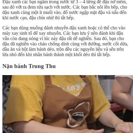
Đậu xanh các bạn ngâm trong nước từ 3 – 4 tiếng để đậu nở mềm,
sau đó vớt ra đem rửa sạch với nước. Các bạn bắc nồi lên bếp, cho
đậu xanh cùng một ít muối vào, đổ nước ngập mặt đậu và nấu đến
khi nước cạn, đậu chín nhừ thì tắt bếp.
Các bạn dùng muỗng đánh nhuyễn đậu xanh hoặc có thể cho vào
máy xay sinh tố để xay nhuyễn. Các bạn lưu ý nên đánh khi đậu
vẫn còn đang nóng vì lúc này đậu rất dễ nghiền. Sau đó, bạn cho
đậu đã nghiền vào chảo chống dính cùng với đường, nước cốt dừa,
dầu ăn và bột làm bánh dẻo, trộn đều các nguyên liệu và sên trên
lửa nhỏ đến khi nhân bánh thành một khối dẻo thì tắt bếp.
Nặn bánh Trung Thu