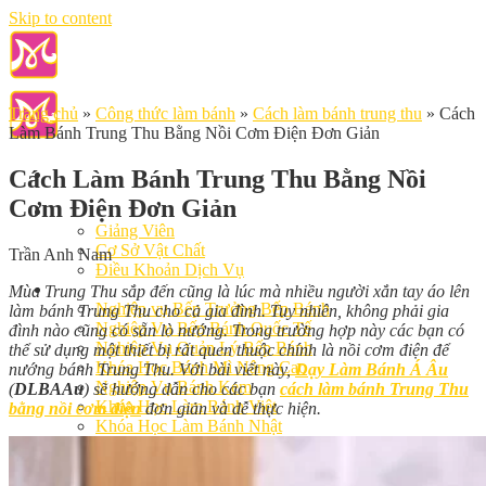
Skip to content
Trang chủ
»
Công thức làm bánh
»
Cách làm bánh trung thu
»
Cách
Làm Bánh Trung Thu Bằng Nồi Cơm Điện Đơn Giản
Cách Làm Bánh Trung Thu Bằng Nồi
Cơm Điện Đơn Giản
Giới Thiệu
Giảng Viên
Cơ Sở Vật Chất
Trần Anh Nam
Điều Khoản Dịch Vụ
Học Làm Bánh
Mùa Trung Thu sắp đến cũng là lúc mà nhiều người xắn tay áo lên
Nghiệp vụ Bếp Trưởng Bếp Bánh
làm bánh Trung Thu cho cả gia đình. Tuy nhiên, không phải gia
Nghiệp Vụ Bếp Bánh Quốc Tế
đình nào cũng có sẵn lò nướng. Trong trường hợp này các bạn có
Nghiệp Vụ Quản Lý Bếp Bánh
thể sử dụng một thiết bị rất quen thuộc chính là nồi cơm điện để
Khóa Học Bánh Mì Nâng Cao
nướng bánh Trung Thu. Với bài viết này,
Dạy Làm Bánh Á Âu
Nghiệp Vụ Bánh Kem
(
DLBAAu
) sẽ hướng dẫn cho các bạn
cách làm bánh Trung Thu
Khóa Học Làm Bánh Việt
bằng nồi cơm điện
đơn giản và dễ thực hiện.
Khóa Học Làm Bánh Nhật
Khóa Học Bánh Đài Loan
Học Làm Bánh Ngắn Hạn
Khóa Học Bánh Kinh Doanh