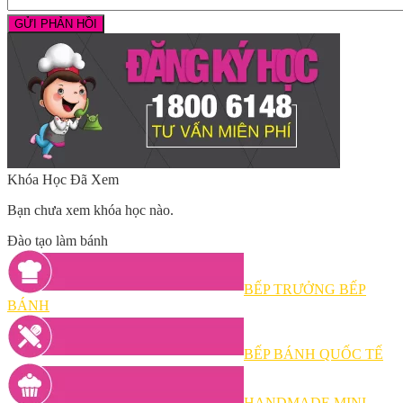
Khóa Học Đã Xem
Bạn chưa xem khóa học nào.
Đào tạo làm bánh
BẾP TRƯỞNG BẾP
BÁNH
BẾP BÁNH QUỐC TẾ
HANDMADE MINI