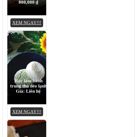
800,000
₫
XEM NGAY!!!
Học làm bánh
trung thu dẻo lạnh
Giá: Liên hệ
XEM NGAY!!!