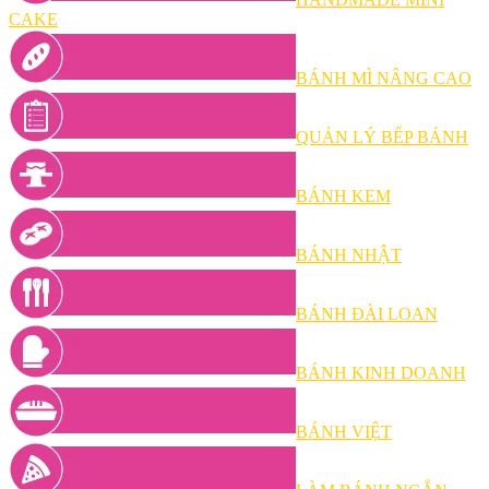
CAKE
BÁNH MÌ NÂNG CAO
QUẢN LÝ BẾP BÁNH
BÁNH KEM
BÁNH NHẬT
BÁNH ĐÀI LOAN
BÁNH KINH DOANH
BÁNH VIỆT