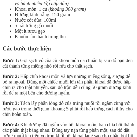
vỏ bánh nhiều lớp hấp dẫn)
Khoai môn: 1 củ
(khoảng 300 gram)
Đường kính trắng: 150 gram
Nước cốt dừa: 100ml
5 trái trứng gà muối
Một ít rượu gạo
Khuôn làm bánh trung thu
Các bước thực hiện
Bước 1:
Gọt sạch vỏ của củ khoai môn đã chuẩn bị sau đó bạn đen
cắt thành từng miếng nhỏ rồi rửa cho thật sạch.
Bước 2:
Hấp chín khoai môn và lựa những miếng sống, sượng để
bỏ ra ngoài. Dùng một chiếc muôi lớn tán phần khoai đã được hấp
chín ra cho thật nhuyễn, sau đó trộn đều cùng 50 gram đường kính
rồi để ra một bên cho đường ngấm.
Bước 3:
Tách lấy phần lòng đỏ của trứng muối rồi ngâm cùng với
rượu gạo trong thời gian khoảng 5 phút rồi hấp trứng cách thủy cho
chín hoàn toàn.
Bước 4:
Khi đường đã ngấm vào bột khoai môn, bạn chia bột thành
các phần thật bằng nhau. Dùng tay nặn từng phần một, sau đó đặt
trứng muối lên trên vo tròn khối bột khoai lang sao cho phần bột bịt