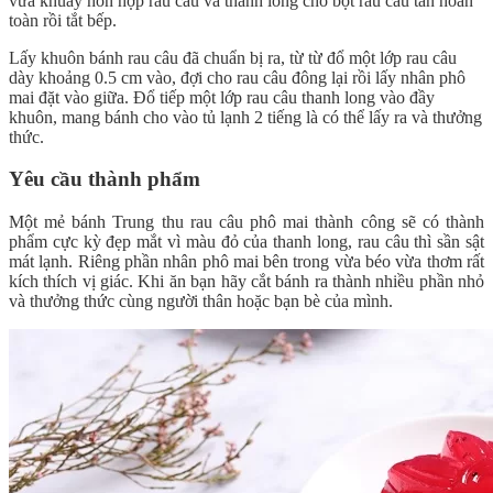
vừa khuấy hỗn hợp rau câu và thanh long cho bột rau câu tan hoàn
toàn rồi tắt bếp.
Lấy khuôn bánh rau câu đã chuẩn bị ra, từ từ đổ một lớp rau câu
dày khoảng 0.5 cm vào, đợi cho rau câu đông lại rồi lấy nhân phô
mai đặt vào giữa. Đổ tiếp một lớp rau câu thanh long vào đầy
khuôn, mang bánh cho vào tủ lạnh 2 tiếng là có thể lấy ra và thưởng
thức.
Yêu cầu thành phẩm
Một mẻ bánh Trung thu rau câu phô mai thành công sẽ có thành
phẩm cực kỳ đẹp mắt vì màu đỏ của thanh long, rau câu thì sần sật
mát lạnh. Riêng phần nhân phô mai bên trong vừa béo vừa thơm rất
kích thích vị giác. Khi ăn bạn hãy cắt bánh ra thành nhiều phần nhỏ
và thưởng thức cùng người thân hoặc bạn bè của mình.