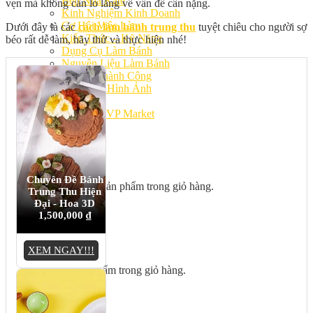
Bếp Nhà Kate
vẹn mà không cần lo lắng về vấn đề cân nặng.
Kinh Nghiệm Kinh Doanh
Cơ Hội Việc Làm
Dưới đây là các
cách làm bánh trung thu
tuyệt chiêu cho người sợ
Kiến Thức – Kỹ Năng
béo rất dễ làm, hãy thử và thực hiện nhé!
Dụng Cụ Làm Bánh
Nguyên Liệu Làm Bánh
Gương Thành Công
Thư Viện Hình Ảnh
Hỏi Đáp
Siêu thị ĐVP Market
Việc Làm
Chuyên Đề Bánh
Chưa có sản phẩm trong giỏ hàng.
Trung Thu Hiện
Đại - Hoa 3D
1,500,000
₫
Giỏ hàng
XEM NGAY!!!
Chưa có sản phẩm trong giỏ hàng.