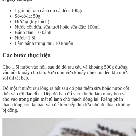
1 gói bột rau câu con cá dẻo: 100gr
Sô-cô-la: 50g
Đường (tùy thích)
Nước cốt dừa, sữa tươi hoặc sữa đặc: 100ml
Bánh flan: 10 bánh
Nước: 1,5l
Làm bánh trung thu: 10 khuôn
Các bước thực hiện
Cho 1,5l nước vào nồi, sau đó đổ rau câu và khoảng 500g đường
vào nồi khuấy cho tan. Vừa đun vừa khuấy nhẹ cho đến khi nước
sôi thì tắt bếp.
Đổ một ít nước rau lỏng ra bát sau đó pha thêm sữa hoặc nước cốt
dừa vào rồi đảo đều. Tiếp đó bạn đổ vào khuôn làm nhụy hoa và
cho vào trong ngăn mát tủ lạnh chờ thạch đông lại. Riêng phần
thạch lỏng còn lại bạn vẫn để trên bếp đun lửa nhỏ để thạch không
bị đông.