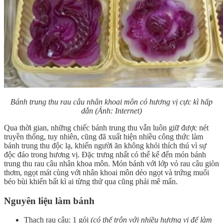
Bánh trung thu rau câu nhân khoai môn có hương vị cực kì hấp
dẫn
(Ảnh: Internet)
Qua thời gian, những chiếc bánh trung thu vẫn luôn giữ được nét
truyền thống, tuy nhiên, cũng đã xuất hiện nhiều công thức làm
bánh trung thu độc lạ, khiến người ăn không khỏi thích thú vì sự
độc đáo trong hương vị. Đặc trưng nhất có thể kể đến món bánh
trung thu rau câu nhân khoa môn. Món bánh với lớp vỏ rau câu giòn
thơm, ngọt mát cùng với nhân khoai môn dẻo ngọt và trứng muối
béo bùi khiến bất kì ai từng thử qua cũng phải mê mẩn.
Nguyên liệu làm bánh
Thạch rau câu: 1 gói
(có thể trộn với nhiều hương vị để làm