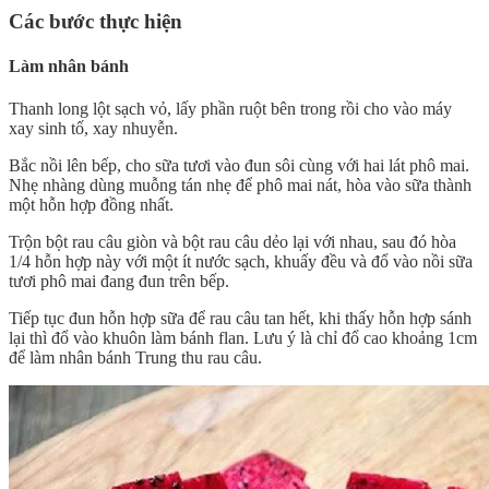
Các bước thực hiện
Làm nhân bánh
Thanh long lột sạch vỏ, lấy phần ruột bên trong rồi cho vào máy
xay sinh tố, xay nhuyễn.
Bắc nồi lên bếp, cho sữa tươi vào đun sôi cùng với hai lát phô mai.
Nhẹ nhàng dùng muỗng tán nhẹ để phô mai nát, hòa vào sữa thành
một hỗn hợp đồng nhất.
Trộn bột rau câu giòn và bột rau câu dẻo lại với nhau, sau đó hòa
1/4 hỗn hợp này với một ít nước sạch, khuấy đều và đổ vào nồi sữa
tươi phô mai đang đun trên bếp.
Tiếp tục đun hỗn hợp sữa để rau câu tan hết, khi thấy hỗn hợp sánh
lại thì đổ vào khuôn làm bánh flan. Lưu ý là chỉ đổ cao khoảng 1cm
để làm nhân bánh Trung thu rau câu.