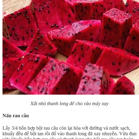
Xắt nhỏ thanh long để cho vào máy xay
Nấu rau câu
Lấy 3/4 hỗn hợp bột rau câu còn lại hòa với đường và nước sạch,
khuấy đều để bột tan rồi đổ vào thanh long đã xay nhuyễn. Vừa đun