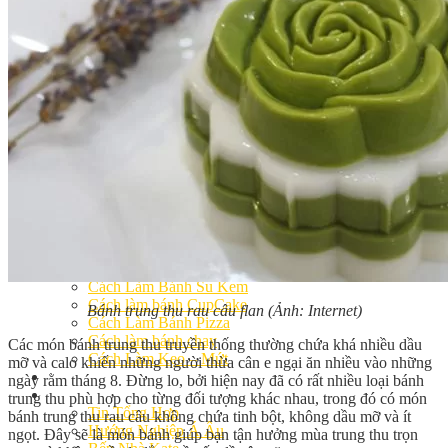
Khóa Học Handmade Mini Cake
Master Class
Chuyên Đề
Khai Giảng
Lịch học – Lịch thi
Đăng Ký Học
Công Thức
Cách Làm Bánh Việt
Cách Làm Bánh Âu
Cách Làm Bánh Kem
Cách Làm Bánh Mì
Cách Làm Bánh Trung Thu
Cách Làm Bánh Flan
Cách Làm Bánh Bao
Cách Làm Bánh Bông Lan
Cách Làm Bánh Su Kem
Cách làm bánh CupCake
Bánh trung thu rau câu flan (Ảnh: Internet)
Cách Làm Bánh Pizza
Cách làm bánh chay
Các món bánh trung thu truyền thống thường chứa khá nhiều dầu
Cách Làm Kẹo – Mứt
mỡ và calo khiến những người thừa cân e ngại ăn nhiều vào những
Video
ngày rằm tháng 8. Đừng lo, bởi hiện nay đã có rất nhiều loại bánh
Tin tức
trung thu phù hợp cho từng đối tượng khác nhau, trong đó có món
Tin Tổng Hợp
bánh trung thu rau câu không chứa tinh bột, không dầu mỡ và ít
Hướng Nghiệp Á Âu
ngọt. Đây sẽ là món bánh giúp bạn tận hưởng mùa trung thu trọn