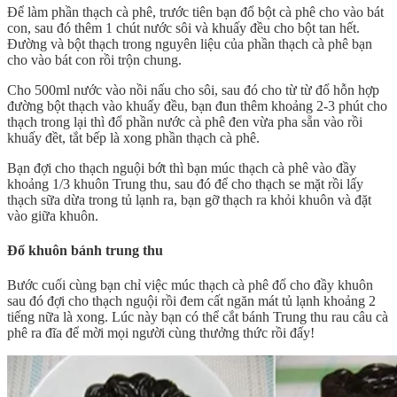
Để làm phần thạch cà phê, trước tiên bạn đổ bột cà phê cho vào bát
con, sau đó thêm 1 chút nước sôi và khuấy đều cho bột tan hết.
Đường và bột thạch trong nguyên liệu của phần thạch cà phê bạn
cho vào bát con rồi trộn chung.
Cho 500ml nước vào nồi nấu cho sôi, sau đó cho từ từ đổ hỗn hợp
đường bột thạch vào khuấy đều, bạn đun thêm khoảng 2-3 phút cho
thạch trong lại thì đổ phần nước cà phê đen vừa pha sẵn vào rồi
khuấy đềt, tắt bếp là xong phần thạch cà phê.
Bạn đợi cho thạch nguội bớt thì bạn múc thạch cà phê vào đầy
khoảng 1/3 khuôn Trung thu, sau đó để cho thạch se mặt rồi lấy
thạch sữa dừa trong tủ lạnh ra, bạn gỡ thạch ra khỏi khuôn và đặt
vào giữa khuôn.
Đổ khuôn bánh trung thu
Bước cuối cùng bạn chỉ việc múc thạch cà phê đổ cho đầy khuôn
sau đó đợi cho thạch nguội rồi đem cất ngăn mát tủ lạnh khoảng 2
tiếng nữa là xong. Lúc này bạn có thể cắt bánh Trung thu rau câu cà
phê ra đĩa để mời mọi người cùng thưởng thức rồi đấy!