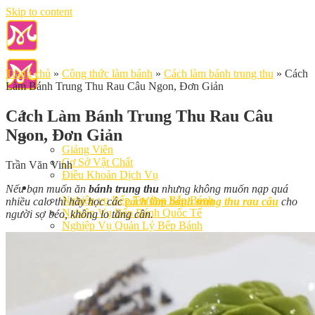
Skip to content
Trang chủ
»
Công thức làm bánh
»
Cách làm bánh trung thu
»
Cách
Làm Bánh Trung Thu Rau Câu Ngon, Đơn Giản
Cách Làm Bánh Trung Thu Rau Câu
Ngon, Đơn Giản
Giới Thiệu
Giảng Viên
Cơ Sở Vật Chất
Trần Văn Vinh
Điều Khoản Dịch Vụ
Học Làm Bánh
Nếu bạn muốn ăn
bánh trung thu
nhưng không muốn nạp quá
Nghiệp vụ Bếp Trưởng Bếp Bánh
nhiều calo thì hãy học các
cách làm bánh trung thu rau câu
cho
Nghiệp Vụ Bếp Bánh Quốc Tế
người sợ béo, không lo tăng cân.
Nghiệp Vụ Quản Lý Bếp Bánh
Khóa Học Bánh Mì Nâng Cao
Nghiệp Vụ Bánh Kem
Khóa Học Làm Bánh Việt
Khóa Học Làm Bánh Nhật
Khóa Học Bánh Đài Loan
Học Làm Bánh Ngắn Hạn
Khóa Học Bánh Kinh Doanh