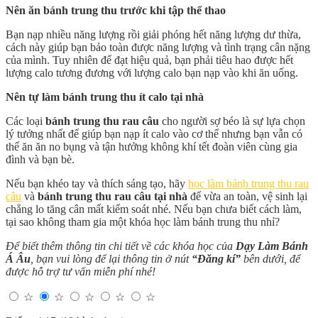
Nên ăn bánh trung thu trước khi tập thể thao
Bạn nạp nhiều năng lượng rồi giải phóng hết năng lượng dư thừa,
cách này giúp bạn bảo toàn được năng lượng và tình trạng cân nặng
của mình. Tuy nhiên để đạt hiệu quả, bạn phải tiêu hao được hết
lượng calo tương đương với lượng calo bạn nạp vào khi ăn uống.
Nên tự làm bánh trung thu ít calo tại nhà
Các loại
bánh trung thu rau câu
cho người sợ béo là sự lựa chọn
lý tưởng nhất để giúp bạn nạp ít calo vào cơ thể nhưng bạn vẫn có
thể ăn ăn no bụng và tận hưởng không khí tết đoàn viên cùng gia
đình và bạn bè.
Nếu bạn khéo tay và thích sáng tạo, hãy
học làm bánh trung thu rau
câu
và
bánh trung thu rau câu tại nhà
để vừa an toàn, vệ sinh lại
chẳng lo tăng cân mất kiểm soát nhé. Nếu bạn chưa biết cách làm,
tại sao không tham gia một khóa học làm bánh trung thu nhỉ?
Để biết thêm thông tin chi tiết về các khóa học của
Dạy Làm Bánh
Á Âu
, bạn vui lòng để lại thông tin ở nút
“Đăng kí”
bên dưới, để
được hỗ trợ tư vấn miễn phí nhé!
☆
☆
☆
☆
☆