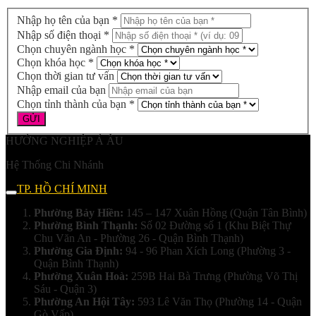
Nhập họ tên của bạn *
Nhập số điện thoại *
Chọn chuyên ngành học *
Chọn khóa học *
Chọn thời gian tư vấn
Nhập email của bạn
Chọn tỉnh thành của bạn *
HƯỚNG NGHIỆP Á ÂU
Hệ Thống Chi Nhánh
TP. HỒ CHÍ MINH
Phường Bảy Hiền:
145 – 147 Xuân Hồng (Quận Tân Bình)
Phường Bình Thạnh:
Số 02 Đường số 1 (Khu Biệt Thự
Chu Văn An - Phường 26 - Quận Bình Thạnh)
Phường Gia Định:
94 - 96 Phan Xích Long (Phường 3 -
Quận Bình Thạnh)
Phường Xuân Hoà:
259B Hai Bà Trưng (Phường Võ Thị
Sáu - Quận 3)
Phường An Hội Tây:
593 Lê Văn Thọ (Phường 14 - Quận
Gò Vấp)