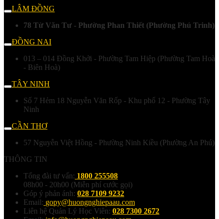
LÂM ĐỒNG
78 Từ Văn Tư - Phường Phan Thiết (Phường Phú Trinh)
ĐỒNG NAI
013 – 014 Đồng Khởi - Phường Tam Hiệp (Phường Tam Hoà
- Biên Hoà)
TÂY NINH
Số 7 Hẻm 18 Nguyễn Văn Rốp - Khu phố 12 - Phường Tây
Ninh
CẦN THƠ
57 Nguyễn Việt Hồng - Phường Ninh Kiều (Phường An Phú)
THÔNG TIN
Tổng đài tư vấn:
1800 255508
08h00 - 20h00 (Miễn phí cước gọi)
Góp ý phản ánh:
028 7109 9232
Email:
gopy@huongnghiepaau.com
Liên hệ Quản Lý Học Viên:
028 7300 2672