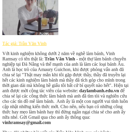
Tác giả: Trần Văn Vinh
Với kinh nghiệm không dưới 2 năm về nghề làm bánh, Vinh
Ramsay có tên thật là:
Trần Văn Vinh
- một thợ làm bánh chuyên
nghiệp tại Đà Nẵng và thế mạnh của anh là làm các loại bánh Âu.
Anh là học trò của Amaury Guichon, khi được phỏng vấn anh đã
chia sẻ lại "Thật may mắn khi tôi gặp được thầy, thầy đã truyền lại
hết các kinh nghiệm làm bánh mà thầy đã tích góp cho mình trong
thời gian dài mà không hề giấu tôi bất cứ bí quyết nào hết". Hiện tại
anh được mời cộng tác viên của website:
daylambanh.edu.vn
để
chia sẻ lại các công thức làm bánh mà anh đã tìm tòi và nghiên cứu
cho các tín đồ mê làm bánh. Anh ấy là một con người vui tính luôn
cập nhật những kiến thức mới. Cho nên, nếu bạn có những công
thức hay mẹo làm bánh hay thì đừng ngần ngại chia sẻ cho anh ấy
nữa nhé. Gửi Gmail qua cho anh ấy thông qua:
vinhramsay@gmail.com