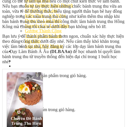
Bếp Nhà Kate
cũng có thể tự làm tại nhà nếu có một chút kiến thức về làm bánh.
Kinh Nghiệm Kinh Doanh
Nếu bạn muốn tự tay thực hiện những chiếc bánh trung thu vừa an
Cơ Hội Việc Làm
toàn, vừa rẻ để thưởng thức, biếu tặng người thân bạn bè hay đồng
Kiến Thức – Kỹ Năng
nghiệp trong các mùa trung thu cũng như kiếm thêm thu nhập khi
Dụng Cụ Làm Bánh
bán bánh trung thu theo mùa thì công thức làm bánh trung thu Hồng
Nguyên Liệu Làm Bánh
Kông mà chúng tôi chia sẻ dưới đây bạn không nên bỏ lỡ.
Gương Thành Công
Thư Viện Hình Ảnh
Bạn lưu ý để thành phẩm bánh thơm ngon, chuẩn xác hãy thực hiện
Hỏi Đáp
theo đúng công thức dưới đây nhé. Nếu cảm thấy khó khăn trong
Siêu thị ĐVP Market
việc làm bánh tại nhà, hãy đăng ký các lớp dạy làm bánh trung thu
Việc Làm
của Dạy Làm Bánh Á Âu
(DLBAAu)
để học nhanh bí quyết làm
bánh trung thu từ truyền thống đến hiện đại chỉ trong 1 buổi học
nhé!
Chưa có sản phẩm trong giỏ hàng.
Giỏ hàng
Chưa có sản phẩm trong giỏ hàng.
Chuyên Đề Bánh
Trung Thu Hiện