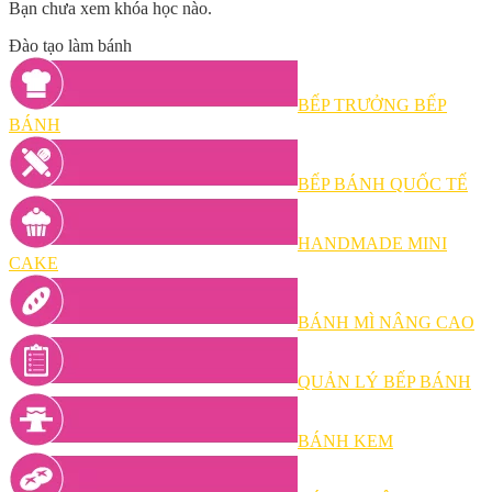
Bạn chưa xem khóa học nào.
Đào tạo làm bánh
BẾP TRƯỞNG BẾP
BÁNH
BẾP BÁNH QUỐC TẾ
HANDMADE MINI
CAKE
BÁNH MÌ NÂNG CAO
QUẢN LÝ BẾP BÁNH
BÁNH KEM