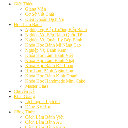
Giới Thiệu
Giảng Viên
Cơ Sở Vật Chất
Điều Khoản Dịch Vụ
Học Làm Bánh
Nghiệp vụ Bếp Trưởng Bếp Bánh
Nghiệp Vụ Bếp Bánh Quốc Tế
Nghiệp Vụ Quản Lý Bếp Bánh
Khóa Học Bánh Mì Nâng Cao
Nghiệp Vụ Bánh Kem
Khóa Học Làm Bánh Việt
Khóa Học Làm Bánh Nhật
Khóa Học Bánh Đài Loan
Học Làm Bánh Ngắn Hạn
Khóa Học Bánh Kinh Doanh
Khóa Học Handmade Mini Cake
Master Class
Chuyên Đề
Khai Giảng
Lịch học – Lịch thi
Đăng Ký Học
Công Thức
Cách Làm Bánh Việt
Cách Làm Bánh Âu
Cách Làm Bánh Kem