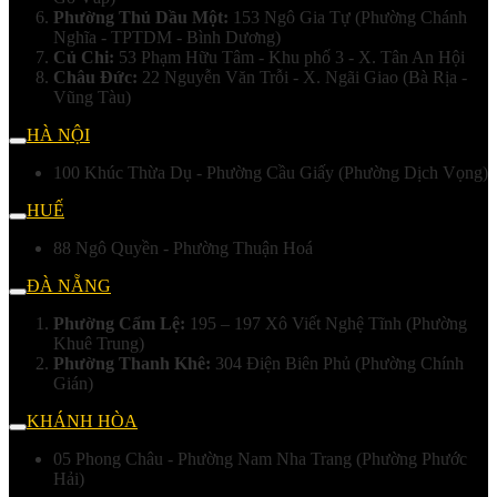
Phường Thủ Dầu Một:
153 Ngô Gia Tự (Phường Chánh
Nghĩa - TPTDM - Bình Dương)
Củ Chi:
53 Phạm Hữu Tâm - Khu phố 3 - X. Tân An Hội
Châu Đức:
22 Nguyễn Văn Trỗi - X. Ngãi Giao (Bà Rịa -
Vũng Tàu)
HÀ NỘI
100 Khúc Thừa Dụ - Phường Cầu Giấy (Phường Dịch Vọng)
HUẾ
88 Ngô Quyền - Phường Thuận Hoá
ĐÀ NẴNG
Phường Cẩm Lệ:
195 – 197 Xô Viết Nghệ Tĩnh (Phường
Khuê Trung)
Phường Thanh Khê:
304 Điện Biên Phủ (Phường Chính
Gián)
KHÁNH HÒA
05 Phong Châu - Phường Nam Nha Trang (Phường Phước
Hải)