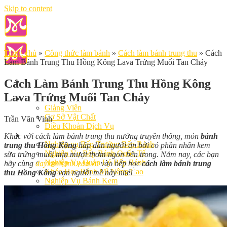
Skip to content
Trang chủ
»
Công thức làm bánh
»
Cách làm bánh trung thu
»
Cách
Làm Bánh Trung Thu Hồng Kông Lava Trứng Muối Tan Chảy
Cách Làm Bánh Trung Thu Hồng Kông
Lava Trứng Muối Tan Chảy
Giới Thiệu
Giảng Viên
Cơ Sở Vật Chất
Trần Văn Vinh
Điều Khoản Dịch Vụ
Học Làm Bánh
Khác với cách làm bánh trung thu nướng truyền thống, món
bánh
Nghiệp vụ Bếp Trưởng Bếp Bánh
trung thu Hồng Kông
hấp dẫn người ăn bởi có phần nhân kem
Nghiệp Vụ Bếp Bánh Quốc Tế
sữa trứng muối mịn mượt thơm ngon bên trong. Năm nay, các bạn
Nghiệp Vụ Quản Lý Bếp Bánh
hãy cùng
daylambanh.edu.vn
vào bếp học
cách làm bánh trung
Khóa Học Bánh Mì Nâng Cao
thu Hồng Kông
vạn người mê này nhé!
Nghiệp Vụ Bánh Kem
Khóa Học Làm Bánh Việt
Khóa Học Làm Bánh Nhật
Khóa Học Bánh Đài Loan
Học Làm Bánh Ngắn Hạn
Khóa Học Bánh Kinh Doanh