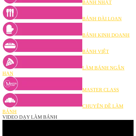
BÁNH NHẬT
BÁNH ĐÀI LOAN
BÁNH KINH DOANH
BÁNH VIỆT
LÀM BÁNH NGẮN
HẠN
MASTER CLASS
CHUYÊN ĐỀ LÀM
BÁNH
VIDEO DẠY LÀM BÁNH