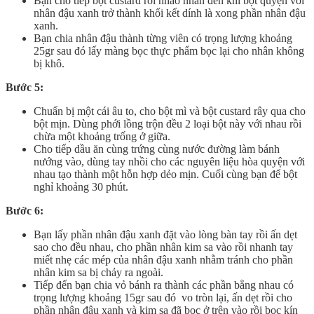
Bạn cho tiếp bột custard rồi nhào nhân đến khi bột quyện với
nhân đậu xanh trở thành khối kết dính là xong phần nhân đậu
xanh.
Bạn chia nhân đậu thành từng viên có trọng lượng khoảng
25gr sau đó lấy màng bọc thực phẩm bọc lại cho nhân không
bị khô.
Bước 5:
Chuẩn bị một cái âu to, cho bột mì và bột custard rây qua cho
bột mịn. Dùng phới lồng trộn đều 2 loại bột này với nhau rồi
chừa một khoảng trống ở giữa.
Cho tiếp dầu ăn cùng trứng cùng nước đường làm bánh
nướng vào, dùng tay nhồi cho các nguyên liệu hòa quyện với
nhau tạo thành một hỗn hợp dẻo mịn. Cuối cùng bạn để bột
nghỉ khoảng 30 phút.
Bước 6:
Bạn lấy phần nhân đậu xanh đặt vào lòng bàn tay rồi ấn dẹt
sao cho đều nhau, cho phần nhân kim sa vào rồi nhanh tay
miết nhẹ các mép của nhân đậu xanh nhằm tránh cho phần
nhân kim sa bị chảy ra ngoài.
Tiếp đến bạn chia vỏ bánh ra thành các phần bằng nhau có
trọng lượng khoảng 15gr sau đó vo tròn lại, ấn dẹt rồi cho
phần nhân đậu xanh và kim sa đã bọc ở trên vào rồi bọc kín