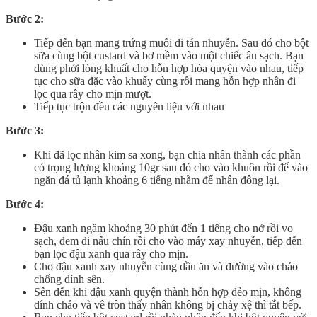
Bước 2:
Tiếp đến bạn mang trứng muối đi tán nhuyễn. Sau đó cho bột
sữa cùng bột custard và bơ mềm vào một chiếc âu sạch. Bạn
dùng phới lòng khuất cho hỗn hợp hòa quyện vào nhau, tiếp
tục cho sữa đặc vào khuấy cùng rồi mang hỗn hợp nhân đi
lọc qua rây cho mịn mượt.
Tiếp tục trộn đều các nguyên liệu với nhau
Bước 3:
Khi đã lọc nhân kim sa xong, bạn chia nhân thành các phần
có trọng lượng khoảng 10gr sau đó cho vào khuôn rồi để vào
ngăn đá tủ lạnh khoảng 6 tiếng nhằm để nhân đông lại.
Bước 4:
Đậu xanh ngâm khoảng 30 phút đến 1 tiếng cho nở rồi vo
sạch, đem đi nấu chín rồi cho vào máy xay nhuyễn, tiếp đến
bạn lọc đậu xanh qua rây cho mịn.
Cho đậu xanh xay nhuyễn cùng dầu ăn và đường vào chảo
chống dính sên.
Sên đến khi đậu xanh quyện thành hỗn hợp dẻo mịn, không
dính chảo và vê tròn thấy nhân không bị chảy xệ thì tắt bếp.