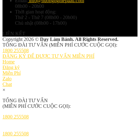
Email:
info@huongnghiepaau.com
08h00 - 20h00
Thời gian hoạt động:
Thứ 2 - Thứ 7 (08h00 - 20h00)
Chủ nhật (08h00 - 17h00)
LIÊN KẾT
Copyright 2026 ©
Dạy Làm Bánh. All Rights Reserved.
TỔNG ĐÀI TƯ VẤN (MIỄN PHÍ CƯỚC CUỘC GỌI):
1800 255508
ĐĂNG KÝ ĐỂ ĐƯỢC TƯ VẤN MIỄN PHÍ
Home
Đăng ký
Miễn Phí
Zalo
Chat
×
TỔNG ĐÀI TƯ VẤN
(MIỄN PHÍ CƯỚC CUỘC GỌI):
1800 255508
1800 255508