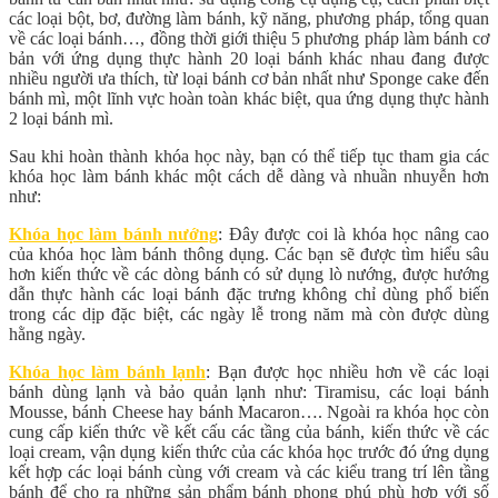
các loại bột, bơ, đường làm bánh, kỹ năng, phương pháp, tổng quan
về các loại bánh…
, đồng thời giới thiệu 5 phương pháp làm bánh cơ
bản với ứng dụng thực hành 20 loại bánh khác nhau đang được
nhiều người ưa thích, từ loại bánh cơ bản nhất như Sponge cake đến
bánh mì, một lĩnh vực hoàn toàn khác biệt, qua ứng dụng thực hành
2 loại bánh mì.
Sau khi hoàn thành khóa học này, bạn có thể tiếp tục tham gia các
khóa học làm bánh khác một cách dễ dàng và nhuần nhuyễn hơn
như:
Khóa học làm bánh nướng
: Đây được coi là khóa học nâng cao
của khóa học làm bánh thông dụng. Các bạn sẽ được tìm hiểu sâu
hơn kiến thức về các dòng bánh có sử dụng lò nướng, được hướng
dẫn thực hành các loại bánh đặc trưng không chỉ dùng phổ biến
trong các dịp đặc biệt, các ngày lễ trong năm mà còn được dùng
hằng ngày.
Khóa học làm bánh lạnh
: Bạn được học nhiều hơn về các loại
bánh dùng lạnh và bảo quản lạnh như: Tiramisu, các loại bánh
Mousse, bánh Cheese hay bánh Macaron…. Ngoài ra khóa học còn
cung cấp kiến thức về kết cấu các tầng của bánh, kiến thức về các
loại cream, vận dụng kiến thức của các khóa học trước đó ứng dụng
kết hợp các loại bánh cùng với cream và các kiểu trang trí lên tầng
bánh để cho ra những sản phẩm bánh phong phú phù hợp với số