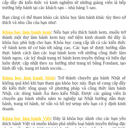
cấp đầy đủ kiến thức và kinh nghiệm từ những giảng viên là bếp
trưởng bếp bánh tại các khách sạn – nhà hàng 5 sao.
Bạn cũng có thể tham khảo các khóa học làm bánh khác tùy theo sở
thích và nhu cầu của bạn như:
Khóa học làm bánh kem
: Nếu bạn yêu thích bánh kem, muốn trở
thành một thợ làm bánh kem hay mở tiệm kinh doanh thì đây là
khóa học phù hợp cho bạn. Khóa học cung cấp tất cả các kiển thức
về bánh kem từ cơ bản tới nâng cao. Các bạn sẽ được hướng dần
thực hành cách làm các loại bánh kem với những công thức làm
bánh ngon, các kỹ thuật trang trí bánh kem truyền thống và hiên đại
luôn được cập nhật theo xu hướng như trang trí bằng Fondant, tạo
hình đồ vật, trang trí bánh socola…
Khóa học làm bánh Nhật
: Trở thành chuyên gia bánh Nhật sẽ
không quá khó khi bạn tham gia khóa học này. Bạn sẽ cung cấp đầy
đủ kiến thức tổng quan về phương pháp và công thức làm bánh
Nhật, các dòng bánh Âu theo kiểu Nhật. Được các giảng viên là
chuyên gia bánh nhiều năm tu nghiệp tại Nhật hướng dẫn thực
hành, trang trí bánh, tư vấn và hỗ trợ setup nếu bạn có ý định kinh
doanh.
Khóa học làm bánh Việt
: Đây là khóa học dành cho các bạn yêu
thích bánh Việt và muốn khám phá nhiều loại bánh truyền thống đặc