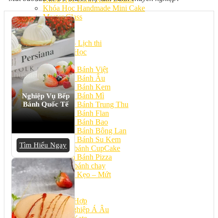
Khóa Học Handmade Mini Cake
Master Class
Chuyên Đề
Khai Giảng
Lịch học – Lịch thi
Đăng Ký Học
Công Thức
Cách Làm Bánh Việt
Cách Làm Bánh Âu
Cách Làm Bánh Kem
Cách Làm Bánh Mì
Nghiệp Vụ Bếp
Bánh Quốc Tế
Cách Làm Bánh Trung Thu
Cách Làm Bánh Flan
Cách Làm Bánh Bao
Cách Làm Bánh Bông Lan
Cách Làm Bánh Su Kem
Tìm Hiểu Ngay
Cách làm bánh CupCake
Cách Làm Bánh Pizza
Cách làm bánh chay
Cách Làm Kẹo – Mứt
Video
Tin tức
Tin Tổng Hợp
Hướng Nghiệp Á Âu