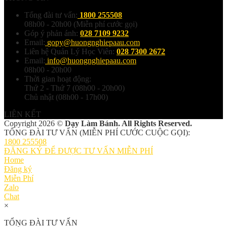
Tổng đài tư vấn:
1800 255508
08h00 - 20h00 (Miễn phí cước gọi)
Góp ý phản ánh:
028 7109 9232
Email:
gopy@huongnghiepaau.com
Liên hệ Quản Lý Học Viên:
028 7300 2672
Email:
info@huongnghiepaau.com
08h00 - 20h00
Thời gian hoạt động:
Thứ 2 - Thứ 7 (08h00 - 20h00)
Chủ nhật (08h00 - 17h00)
LIÊN KẾT
Copyright 2026 ©
Dạy Làm Bánh. All Rights Reserved.
TỔNG ĐÀI TƯ VẤN (MIỄN PHÍ CƯỚC CUỘC GỌI):
1800 255508
ĐĂNG KÝ ĐỂ ĐƯỢC TƯ VẤN MIỄN PHÍ
Home
Đăng ký
Miễn Phí
Zalo
Chat
×
TỔNG ĐÀI TƯ VẤN