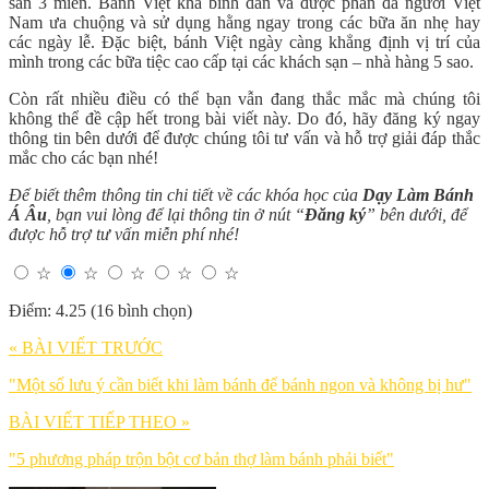
sản 3 miền. Bánh Việt khá bình dân và được phần đa người Việt
Nam ưa chuộng và sử dụng hằng ngay trong các bữa ăn nhẹ hay
các ngày lễ. Đặc biệt, bánh Việt ngày càng khẳng định vị trí của
mình trong các bữa tiệc cao cấp tại các khách sạn – nhà hàng 5 sao.
Còn rất nhiều điều có thể bạn vẫn đang thắc mắc mà chúng tôi
không thể đề cập hết trong bài viết này. Do đó, hãy đăng ký ngay
thông tin bên dưới để được chúng tôi tư vấn và hỗ trợ giải đáp thắc
mắc cho các bạn nhé!
Để biết thêm thông tin chi tiết về các khóa học của
Dạy Làm Bánh
Á Âu
, bạn vui lòng để lại thông tin ở nút “
Đăng ký
” bên dưới, để
được hỗ trợ tư vấn miễn phí nhé!
☆
☆
☆
☆
☆
Điểm: 4.25 (16 bình chọn)
« BÀI VIẾT TRƯỚC
"Một số lưu ý cần biết khi làm bánh để bánh ngon và không bị hư"
BÀI VIẾT TIẾP THEO »
"5 phương pháp trộn bột cơ bản thợ làm bánh phải biết"