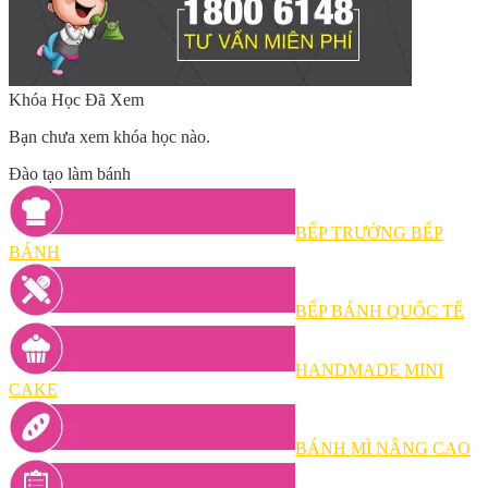
Khóa Học Đã Xem
Bạn chưa xem khóa học nào.
Đào tạo làm bánh
BẾP TRƯỞNG BẾP
BÁNH
BẾP BÁNH QUỐC TẾ
HANDMADE MINI
CAKE
BÁNH MÌ NÂNG CAO