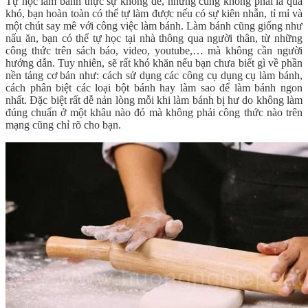
Tự học làm bánh thực sự không dễ, nhưng cũng không phải là quá
khó, bạn hoàn toàn có thể tự làm được nếu có sự kiên nhẫn, tỉ mỉ và
một chút say mê với công việc làm bánh. Làm bánh cũng giống như
nấu ăn, bạn có thể tự học tại nhà thông qua người thân, từ những
công thức trên sách báo, video, youtube,… mà không cần người
hướng dẫn. Tuy nhiên, sẽ rất khó khăn nếu bạn chưa biết gì về phần
nền tảng cơ bản như: cách sử dụng các công cụ dụng cụ làm bánh,
cách phân biệt các loại bột bánh hay làm sao để làm bánh ngon
nhất. Đặc biệt rất dễ nản lòng mỗi khi làm bánh bị hư do không làm
đúng chuẩn ở một khâu nào đó mà không phải công thức nào trên
mạng cũng chỉ rõ cho bạn.