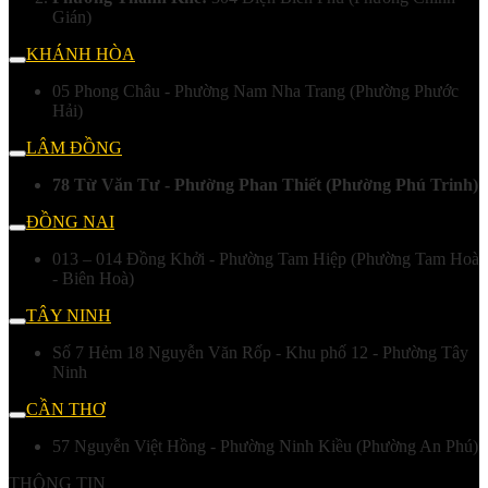
Gián)
KHÁNH HÒA
05 Phong Châu - Phường Nam Nha Trang (Phường Phước
Hải)
LÂM ĐỒNG
78 Từ Văn Tư - Phường Phan Thiết (Phường Phú Trinh)
ĐỒNG NAI
013 – 014 Đồng Khởi - Phường Tam Hiệp (Phường Tam Hoà
- Biên Hoà)
TÂY NINH
Số 7 Hẻm 18 Nguyễn Văn Rốp - Khu phố 12 - Phường Tây
Ninh
CẦN THƠ
57 Nguyễn Việt Hồng - Phường Ninh Kiều (Phường An Phú)
THÔNG TIN