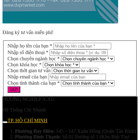
Đăng ký tư vấn miễn phí!
Nhập họ tên của bạn *
Nhập số điện thoại *
Chọn chuyên ngành học *
Chọn khóa học *
Chọn thời gian tư vấn
Nhập email của bạn
Chọn tỉnh thành của bạn *
HƯỚNG NGHIỆP Á ÂU
Hệ Thống Chi Nhánh
TP. HỒ CHÍ MINH
Phường Bảy Hiền:
145 – 147 Xuân Hồng (Quận Tân Bình)
Phường Bình Thạnh:
Số 02 Đường số 1 (Khu Biệt Thự