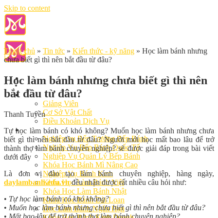
Skip to content
Trang chủ
»
Tin tức
»
Kiến thức - kỹ năng
»
Học làm bánh nhưng
chưa biết gì thì nên bắt đầu từ đâu?
Học làm bánh nhưng chưa biết gì thì nên
bắt đầu từ đâu?
Giới Thiệu
Giảng Viên
Cơ Sở Vật Chất
Thanh Tuyền
Điều Khoản Dịch Vụ
Học Làm Bánh
Tự học làm bánh có khó không? Muốn học làm bánh nhưng chưa
Nghiệp vụ Bếp Trưởng Bếp Bánh
biết gì thì nên bắt đầu từ đâu? Người mới học mất bao lâu để trở
Nghiệp Vụ Bếp Bánh Quốc Tế
thành thợ làm bánh chuyên nghiệp? sẽ được giải đáp trong bài viết
Nghiệp Vụ Quản Lý Bếp Bánh
dưới đây
Khóa Học Bánh Mì Nâng Cao
Là đơn vị đào tạo làm bánh chuyên nghiệp, hàng ngày,
Nghiệp Vụ Bánh Kem
daylambanh.edu.vn
đều nhận được rất nhiều câu hỏi như:
Khóa Học Làm Bánh Việt
Khóa Học Làm Bánh Nhật
•
Tự học làm bánh có khó không?
Khóa Học Bánh Đài Loan
•
Muốn học làm bánh nhưng chưa biết gì thì nên bắt đầu từ đâu?
Học Làm Bánh Ngắn Hạn
•
Mất bao lâu để trở thành thợ làm bánh chuyên nghiệp?
Khóa Học Bánh Kinh Doanh