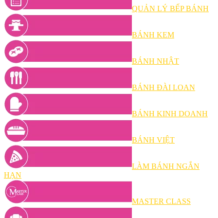
QUẢN LÝ BẾP BÁNH
BÁNH KEM
BÁNH NHẬT
BÁNH ĐÀI LOAN
BÁNH KINH DOANH
BÁNH VIỆT
LÀM BÁNH NGẮN
HẠN
MASTER CLASS