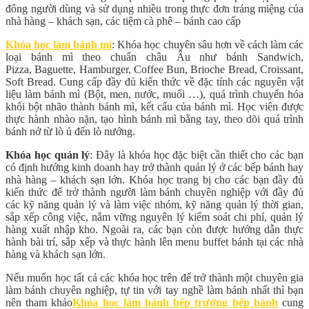
đông người dùng và sử dụng nhiều trong thực đơn tráng miệng của
nhà hàng – khách sạn, các tiệm cà phê – bánh cao cấp
Khóa học làm bánh mì
: Khóa học chuyên sâu hơn về cách làm các
loại bánh mì theo chuẩn châu Âu như bánh Sandwich,
Pizza,
Baguette, Hamburger, Coffee Bun, Brioche Bread, Croissant,
Soft Bread. Cung cấp đầy đủ kiến thức về đặc tính các nguyên vật
liệu làm bánh mì (Bột, men, nước, muối …), quá trình chuyển hóa
khối bột nhão thành bánh mì, kết cấu của bánh mì. Học viên được
thực hành nhào nặn, tạo hình bánh mì bằng tay, theo dõi quá trình
bánh nở từ lò ủ đến lò nướng.
Khóa học quản lý
: Đây là khóa học đặc biệt cần thiết cho các bạn
có định hướng kinh doanh hay trở thành quản lý ở các bếp bánh hay
nhà hàng – khách sạn lớn. Khóa học trang bị cho các bạn đầy đủ
kiến thức để trở thành người làm bánh chuyên nghiệp với đầy đủ
các kỹ năng quản lý và làm việc nhóm, kỹ năng quản lý thời gian,
sắp xếp công việc, nắm vững nguyên lý kiểm soát chi phí, quản lý
hàng xuất nhập kho. Ngoài ra, các bạn còn được hướng dẫn thực
hành bài trí, sắp xếp và thực hành lên menu buffet bánh tại các nhà
hàng và khách sạn lớn.
Nếu muốn học tất cả các khóa học trên để trở thành một chuyên gia
làm bánh chuyên nghiệp, tự tin với tay nghề làm bánh nhất thì bạn
nên tham khảo
Khóa học làm bánh bếp trưởng bếp bánh
cung