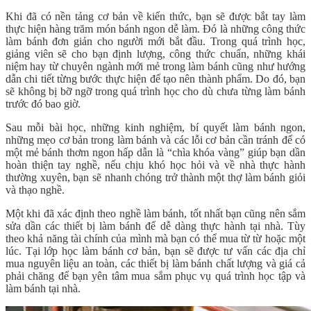
Khi đã có nền tảng cơ bản về kiến thức, bạn sẽ được bắt tay làm
thực hiện hàng trăm món bánh ngon dễ làm. Đó là những công thức
làm bánh đơn giản cho người mới bắt đầu. Trong quá trình học,
giảng viên sẽ cho bạn định lượng, công thức chuẩn, những khái
niệm hay từ chuyên ngành mới mẻ trong làm bánh cũng như hướng
dẫn chi tiết từng bước thực hiện để tạo nên thành phẩm. Do đó, bạn
sẽ không bị bỡ ngỡ trong quá trình học cho dù chưa từng làm bánh
trước đó bao giờ.
Sau mỗi bài học, những kinh nghiệm, bí quyết làm bánh ngon,
những mẹo cơ bản trong làm bánh và các lỗi cơ bản cần tránh để có
một mẻ bánh thơm ngon hấp dẫn là “chìa khóa vàng” giúp bạn dần
hoàn thiện tay nghề, nếu chịu khó học hỏi và về nhà thực hành
thường xuyên, bạn sẽ nhanh chóng trở thành một thợ làm bánh giỏi
và thạo nghề.
Một khi đã xác định theo nghề làm bánh, tốt nhất bạn cũng nên sắm
sửa dần các thiết bị làm bánh để dễ dàng thực hành tại nhà. Tùy
theo khả năng tài chính của mình mà bạn có thể mua từ từ hoặc một
lúc. Tại lớp học làm bánh cơ bản, bạn sẽ được tư vấn các địa chỉ
mua nguyên liệu an toàn, các thiết bị làm bánh chất lượng và giá cả
phải chăng để bạn yên tâm mua sắm phục vụ quá trình học tập và
làm bánh tại nhà.