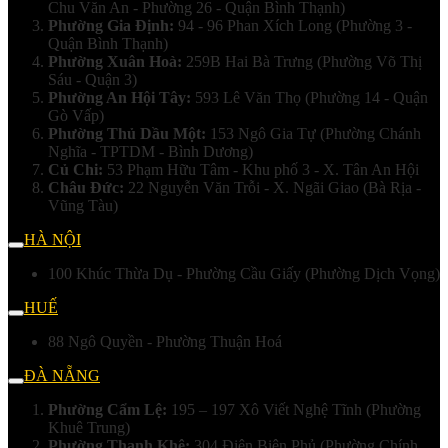
Chu Văn An - Phường 26 - Quận Bình Thạnh)
Phường Gia Định:
94 - 96 Phan Xích Long (Phường 3 -
Quận Bình Thạnh)
Phường Xuân Hoà:
259B Hai Bà Trưng (Phường Võ Thị
Sáu - Quận 3)
Phường An Hội Tây:
593 Lê Văn Thọ (Phường 14 - Quận
Gò Vấp)
Phường Thủ Dầu Một:
153 Ngô Gia Tự (Phường Chánh
Nghĩa - TPTDM - Bình Dương)
Củ Chi:
53 Phạm Hữu Tâm - Khu phố 3 - X. Tân An Hội
Châu Đức:
22 Nguyễn Văn Trỗi - X. Ngãi Giao (Bà Rịa -
Vũng Tàu)
HÀ NỘI
100 Khúc Thừa Dụ - Phường Cầu Giấy (Phường Dịch Vọng)
HUẾ
88 Ngô Quyền - Phường Thuận Hoá
ĐÀ NẴNG
Phường Cẩm Lệ:
195 – 197 Xô Viết Nghệ Tĩnh (Phường
Khuê Trung)
Phường Thanh Khê:
304 Điện Biên Phủ (Phường Chính