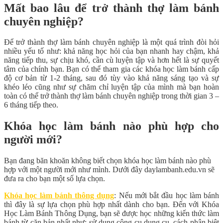
Mất bao lâu để trở thành thợ làm bánh
chuyên nghiệp?
Để trở thành thợ làm bánh chuyên nghiệp là một quá trình đòi hỏi
nhiều yếu tố như: khả năng học hỏi của bạn nhanh hay chậm, khả
năng tiếp thu, sự chịu khó, cần cù luyện tập và hơn hết là sự quyết
tâm của chính bạn. Bạn có thể tham gia các khóa học làm bánh cấp
độ cơ bản từ 1-2 tháng, sau đó tùy vào khả năng sáng tạo và sự
khéo léo cũng như sự chăm chỉ luyện tập của mình mà bạn hoàn
toàn có thể trở thành thợ làm bánh chuyên nghiệp trong thời gian 3 –
6 tháng tiếp theo.
Khóa học làm bánh nào phù hợp cho
người mới?
Bạn đang băn khoăn không biết chọn khóa học làm bánh nào phù
hợp với một người mới như mình. Dưới đây daylambanh.edu.vn sẽ
đưa ra cho bạn một số lựa chọn.
Khóa học làm bánh thông dụng
:
Nếu mới bắt đầu học làm bánh
thì đây là sự lựa chọn phù hợp nhất dành cho bạn.
Đến với Khóa
Học Làm Bánh Thông Dụng, bạn sẽ được học những kiến thức làm
bánh từ căn bản nhất như: sử dụng công cụ dụng cụ, cách phân biệt