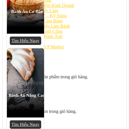
Bếp Nhà Kate
Kinh Nghiệm Kinh Doanh
Cơ Hội Việc Làm
Bánh Âu Cơ Bản
Kiến Thức – Kỹ Năng
Dụng Cụ Làm Bánh
Nguyên Liệu Làm Bánh
Gương Thành Công
Thư Viện Hình Ảnh
Tìm Hiểu Ngay
Hỏi Đáp
Siêu thị ĐVP Market
Việc Làm
Chưa có sản phẩm trong giỏ hàng.
Bánh Âu Nâng Cao
Giỏ hàng
Chưa có sản phẩm trong giỏ hàng.
Tìm Hiểu Ngay